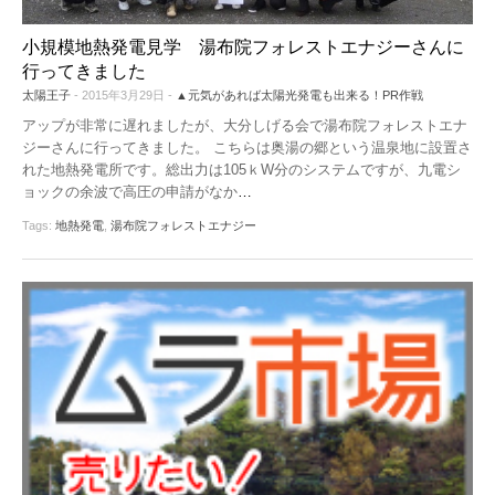
機器レンタル
●パワコン
●体験会
小規模地熱発電見学 湯布院フォレストエナジーさんに
ソーラーシェアリングとは
行ってきました
●雑草対策
太陽王子
- 2015年3月29日 -
▲元気があれば太陽光発電も出来る！PR作戦
●保険
アップが非常に遅れましたが、大分しげる会で湯布院フォレストエナ
ジーさんに行ってきました。 こちらは奥湯の郷という温泉地に設置さ
●架台
れた地熱発電所です。総出力は105ｋW分のシステムですが、九電シ
ョックの余波で高圧の申請がなか
…
●フェンス
Tags:
地熱発電
,
湯布院フォレストエナジー
●メンテナンス
●土地探し