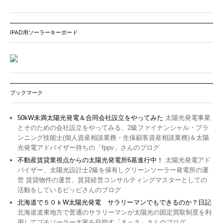
IPAD用ソーラーキーボード
ブックマーク
50kW未満太陽光発電＆合同会社設立をやってみた
太陽光発電事業
とそのための会社設立をやってみる、2級ファイナンシャル・プラ
ンニング技能士(個人資産相談業務・生保顧客資産相談業務)＆太陽
光発電アドバイザー持ちの「fppv」さんのブログ
不動産賃貸業視点からの太陽光発電所6基進行中！
太陽光発電アド
バイザー、太陽光設計士2級を保有しグリーンソーラー発電所の運
営 賃貸物件の運営、賃貸経営コンサルティングマスターとしての
活動をしているピッピさんのブログ
北海道で５０ｋW太陽光発電 サラリーマンでもできるのか？日記
北海道道東地方で普通のサラリーマンが太陽光の固定買取制度を利
用してプチソーラー大家を目指す「まっさ」さんのブログ