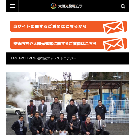
投資・資産運用に興味のある方へ
脱原発・太陽光推進に興味のある方へ
投資・資産運用に興味のある方へ
業者選定に困ったら
事業計画を立ててみましょう！
脱原発・太陽光推進に興味のある方へ
ABOUT US
●正しい知識を持つ
なぜ今太陽光発電なのか。
自作キット
TAG ARCHIVES:
湯布院フォレストエナジー
はじめての方へ
●お金が無くても太陽光推進！
パネル
ABOUT US
●グリーン投資減税
●これからの太陽光発電
太陽光発電ムラ・ポータルへ
架台販売
お問い合わせ総合窓口
このサイトの使い方
●再エネ法について
●運用ノウハウ
フェンス
特定商取引法に基づく表記
太陽光発電ムラの目指すこと
●太陽光発電のリスク・デメリット
●金融対策・資金調達
●分譲
防草シート
プライバシーポリシー
▲ご注意ください！詐欺事例紹介
●太陽光発電所経営
●自作キット
業務委託
FACEBOOKページ
●施工会社
セミナー動画販売
分譲紹介・販売
FACEBOOKグループ
●パネル
太陽光発電ムラオフライン活動「しげる会」