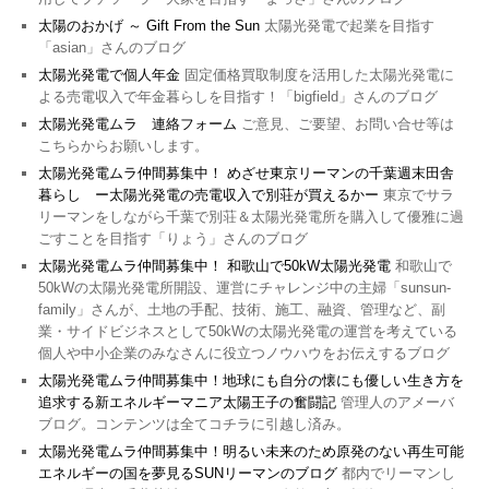
太陽のおかげ ～ Gift From the Sun
太陽光発電で起業を目指す
「asian」さんのブログ
太陽光発電で個人年金
固定価格買取制度を活用した太陽光発電に
よる売電収入で年金暮らしを目指す！「bigfield」さんのブログ
太陽光発電ムラ 連絡フォーム
ご意見、ご要望、お問い合せ等は
こちらからお願いします。
太陽光発電ムラ仲間募集中！ めざせ東京リーマンの千葉週末田舎
暮らし ー太陽光発電の売電収入で別荘が買えるかー
東京でサラ
リーマンをしながら千葉で別荘＆太陽光発電所を購入して優雅に過
ごすことを目指す「りょう」さんのブログ
太陽光発電ムラ仲間募集中！ 和歌山で50kW太陽光発電
和歌山で
50kWの太陽光発電所開設、運営にチャレンジ中の主婦「sunsun-
family」さんが、土地の手配、技術、施工、融資、管理など、副
業・サイドビジネスとして50kWの太陽光発電の運営を考えている
個人や中小企業のみなさんに役立つノウハウをお伝えするブログ
太陽光発電ムラ仲間募集中！地球にも自分の懐にも優しい生き方を
追求する新エネルギーマニア太陽王子の奮闘記
管理人のアメーバ
ブログ。コンテンツは全てコチラに引越し済み。
太陽光発電ムラ仲間募集中！明るい未来のため原発のない再生可能
エネルギーの国を夢見るSUNリーマンのブログ
都内でリーマンし