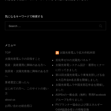
気になるキーワードで検索する
メニュー
TOP
太陽光発電ムラ拡大作戦本部
太陽光発電ムラの目指すこと
劣化率ゼロの太陽光パネル？
投資・資産運用に興味のある方へ
太陽光発電システム設計・運用セミナー
に行ってきました
脱原発・太陽光推進に興味のある方
第11回太陽光発電ムラ東海支部しげる会
へ
＆大忘年会in名古屋を開催しました
業者選定に困ったら
太陽光発電ムラ中国支部忘年会を開催し
はじめての方へ。このサイトの使い
ました
方
ASPEnの一般会員（無料）専用Facebook
about us
グループを作りました
PVプランナー協会および新エネルギー
お問い合わせ総合窓口
O&M協議会様との情報交換