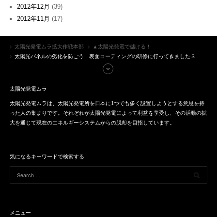
2012年12月
(39)
2012年11月
(17)
太陽光発電ムラ拡大作戦本部
▲太陽光発電で儲ける！
太陽光パネルの劣化を防ごう 表面コーティングの研修に行ってきました３
太陽光発電ムラ
太陽光発電ムラは、太陽光発電所を日本に1つでも多く設置しようとする意思を持
った人の集まりです。それぞれが太陽光発電によって利益を享受し、その活動の拡
大を通じて現在のエネルギーシステムからの脱却を目指しています。
気になるキーワードで検索する
メニュー