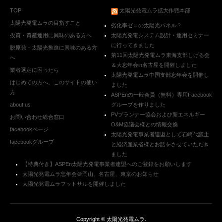
TOP
太陽光発電ムラ拡大作戦本部
太陽光発電ムラの目指すこと
劣化率ゼロの太陽光パネル？
投資・資産運用に興味のある方へ
太陽光発電システム設計・運用セミナー
に行ってきました
脱原発・太陽光推進に興味のある方
第11回太陽光発電ムラ東海支部しげる会
へ
＆大忘年会in名古屋を開催しました
業者選定に困ったら
太陽光発電ムラ中国支部忘年会を開催し
はじめての方へ。このサイトの使い
ました
方
ASPEnの一般会員（無料）専用Facebook
about us
グループを作りました
PVプランナー協会および新エネルギー
お問い合わせ総合窓口
O&M協議会様との情報交換
facebookページ
太陽光発電事業者連盟として石崎代議士
facebookグループ
と経済産業省様とお話をさせていただき
ました
【特典付き】ASPEn太陽光発電事業者連盟へのご登録をお願いします
太陽光発電ムラ忘年会＠岡山、名古屋、東京のお知らせ
太陽光発電ムラフットサルを開催しました
Copyright ©
太陽光発電ムラ
.