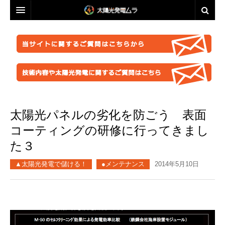
投資・資産運用に興味のある方へ
脱原発・太陽光推進に興味のある方へ
投資・資産運用に興味のある方へ
業者選定に困ったら
事業計画を立ててみましょう！
脱原発・太陽光推進に興味のある方へ
ABOUT US
●正しい知識を持つ
なぜ今太陽光発電なのか。
自作キット
太陽光パネルの劣化を防ごう 表面
はじめての方へ
●お金が無くても太陽光推進！
パネル
ABOUT US
●グリーン投資減税
●これからの太陽光発電
コーティングの研修に行ってきまし
太陽光発電ムラ・ポータルへ
架台販売
お問い合わせ総合窓口
このサイトの使い方
●再エネ法について
●運用ノウハウ
た３
フェンス
特定商取引法に基づく表記
太陽光発電ムラの目指すこと
●太陽光発電のリスク・デメリット
●金融対策・資金調達
●分譲
▲太陽光発電で儲ける！
●メンテナンス
2014年5月10日
防草シート
プライバシーポリシー
▲ご注意ください！詐欺事例紹介
●太陽光発電所経営
●自作キット
業務委託
FACEBOOKページ
●施工会社
セミナー動画販売
分譲紹介・販売
FACEBOOKグループ
●パネル
太陽光発電ムラオフライン活動「しげる会」