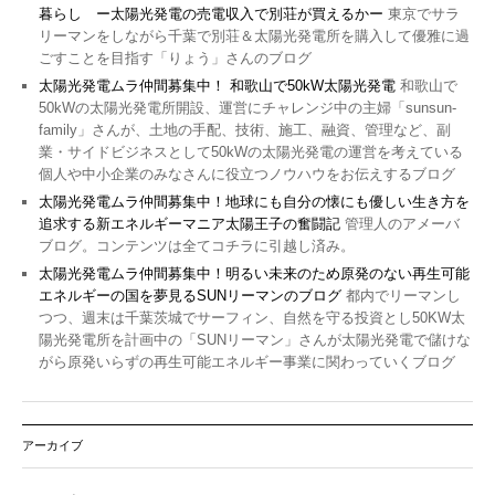
暮らし ー太陽光発電の売電収入で別荘が買えるかー
東京でサラ
リーマンをしながら千葉で別荘＆太陽光発電所を購入して優雅に過
ごすことを目指す「りょう」さんのブログ
太陽光発電ムラ仲間募集中！ 和歌山で50kW太陽光発電
和歌山で
50kWの太陽光発電所開設、運営にチャレンジ中の主婦「sunsun-
family」さんが、土地の手配、技術、施工、融資、管理など、副
業・サイドビジネスとして50kWの太陽光発電の運営を考えている
個人や中小企業のみなさんに役立つノウハウをお伝えするブログ
太陽光発電ムラ仲間募集中！地球にも自分の懐にも優しい生き方を
追求する新エネルギーマニア太陽王子の奮闘記
管理人のアメーバ
ブログ。コンテンツは全てコチラに引越し済み。
太陽光発電ムラ仲間募集中！明るい未来のため原発のない再生可能
エネルギーの国を夢見るSUNリーマンのブログ
都内でリーマンし
つつ、週末は千葉茨城でサーフィン、自然を守る投資とし50KW太
陽光発電所を計画中の「SUNリーマン」さんが太陽光発電で儲けな
がら原発いらずの再生可能エネルギー事業に関わっていくブログ
アーカイブ