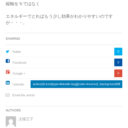
縦軸を％ではなく
エネルギーでとればもう少し効果がわかりやすいのです
が・・・。
Sharing
0
Twitter
0
Facebook
0
Google +
active){li-icon[type=linkedin-bug][color=inverse] .background{fill
Linkedin
Email this article
Authors
太陽王子