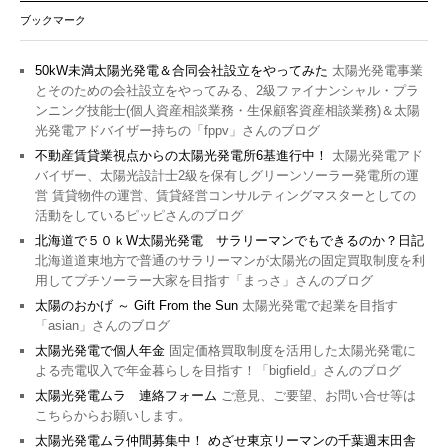
ブックマーク
50kW未満太陽光発電＆合同会社設立をやってみた
太陽光発電事業
とそのための会社設立をやってみる、2級ファイナンシャル・プラ
ンニング技能士(個人資産相談業務・生保顧客資産相談業務)＆太陽
光発電アドバイザー持ちの「fppv」さんのブログ
不動産賃貸業視点からの太陽光発電所6基進行中！
太陽光発電アド
バイザー、太陽光設計士2級を保有しグリーンソーラー発電所の運
営 賃貸物件の運営、賃貸経営コンサルティングマスターとしての
活動をしているピッピさんのブログ
北海道で５０ｋW太陽光発電 サラリーマンでもできるのか？日記
北海道道東地方で普通のサラリーマンが太陽光の固定買取制度を利
用してプチソーラー大家を目指す「まっさ」さんのブログ
太陽のおかげ ～ Gift From the Sun
太陽光発電で起業を目指す
「asian」さんのブログ
太陽光発電で個人年金
固定価格買取制度を活用した太陽光発電に
よる売電収入で年金暮らしを目指す！「bigfield」さんのブログ
太陽光発電ムラ 連絡フォーム
ご意見、ご要望、お問い合せ等は
こちらからお願いします。
太陽光発電ムラ仲間募集中！ めざせ東京リーマンの千葉週末田舎