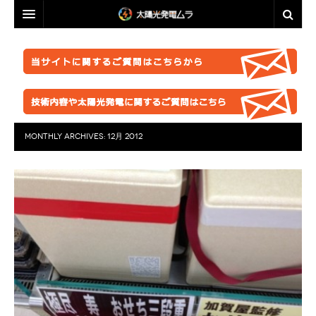
投資・資産運用に興味のある方へ
脱原発・太陽光推進に興味のある方へ
投資・資産運用に興味のある方へ
業者選定に困ったら
事業計画を立ててみましょう！
脱原発・太陽光推進に興味のある方へ
ABOUT US
●正しい知識を持つ
なぜ今太陽光発電なのか。
自作キット
MONTHLY ARCHIVES:
12月 2012
はじめての方へ
●お金が無くても太陽光推進！
パネル
ABOUT US
●グリーン投資減税
●これからの太陽光発電
太陽光発電ムラ・ポータルへ
架台販売
お問い合わせ総合窓口
このサイトの使い方
●再エネ法について
●運用ノウハウ
フェンス
特定商取引法に基づく表記
太陽光発電ムラの目指すこと
●太陽光発電のリスク・デメリット
●金融対策・資金調達
●分譲
防草シート
プライバシーポリシー
▲ご注意ください！詐欺事例紹介
●太陽光発電所経営
●自作キット
業務委託
FACEBOOKページ
●施工会社
セミナー動画販売
分譲紹介・販売
FACEBOOKグループ
●パネル
太陽光発電ムラオフライン活動「しげる会」