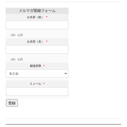
メルマガ登録フォーム
お名前（姓）
*
（例）山田
お名前（名）
*
（例）太郎
都道府県
*
Ｅメール
*