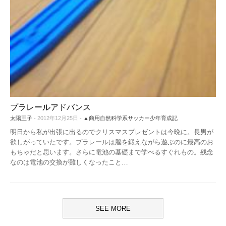
プラレールアドバンス
太陽王子
- 2012年12月25日 -
▲商用自然科学系サッカー少年育成記
明日から私が出張に出るのでクリスマスプレゼントは今晩に。長男が
欲しがっていたです。プラレールは脳を鍛えながら遊ぶのに最高のお
もちゃだと思います。さらに電池の基礎まで学べるすぐれもの。残念
なのは電池の交換が難しくなったこと
…
SEE MORE