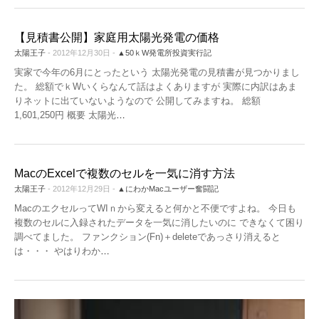
【見積書公開】家庭用太陽光発電の価格
太陽王子
- 2012年12月30日 -
▲50ｋW発電所投資実行記
実家で今年の6月にとったという 太陽光発電の見積書が見つかりまし
た。 総額でｋWいくらなんて話はよくありますが 実際に内訳はあま
りネットに出ていないようなので 公開してみますね。 総額
1,601,250円 概要 太陽光
…
MacのExcelで複数のセルを一気に消す方法
太陽王子
- 2012年12月29日 -
▲にわかMacユーザー奮闘記
MacのエクセルってWIｎから変えると何かと不便ですよね。 今日も
複数のセルに入録されたデータを一気に消したいのに できなくて困り
調べてました。 ファンクション(Fn)＋deleteであっさり消えると
は・・・ やはりわか
…