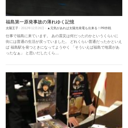
福島第一原発事故の薄れゆく記憶
太陽王子
- 2012年12月26日 -
▲元気があれば太陽光発電も出来る！PR作戦
仕事で福島に来ています。 あの震災は何だったのかというくらいに
街には普通の生活が戻っていました。 どれくらい普通だったかといえ
ば 福島駅を発つときになってようやく 「そういえば福島で地震があ
ったなぁ」 と思いだしたくら
…