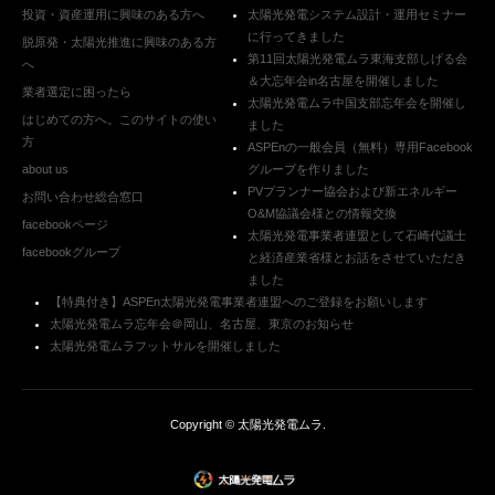
投資・資産運用に興味のある方へ
太陽光発電システム設計・運用セミナー
に行ってきました
脱原発・太陽光推進に興味のある方
第11回太陽光発電ムラ東海支部しげる会
へ
＆大忘年会in名古屋を開催しました
業者選定に困ったら
太陽光発電ムラ中国支部忘年会を開催し
はじめての方へ。このサイトの使い
ました
方
ASPEnの一般会員（無料）専用Facebook
about us
グループを作りました
PVプランナー協会および新エネルギー
お問い合わせ総合窓口
O&M協議会様との情報交換
facebookページ
太陽光発電事業者連盟として石崎代議士
facebookグループ
と経済産業省様とお話をさせていただき
ました
【特典付き】ASPEn太陽光発電事業者連盟へのご登録をお願いします
太陽光発電ムラ忘年会＠岡山、名古屋、東京のお知らせ
太陽光発電ムラフットサルを開催しました
Copyright ©
太陽光発電ムラ
.