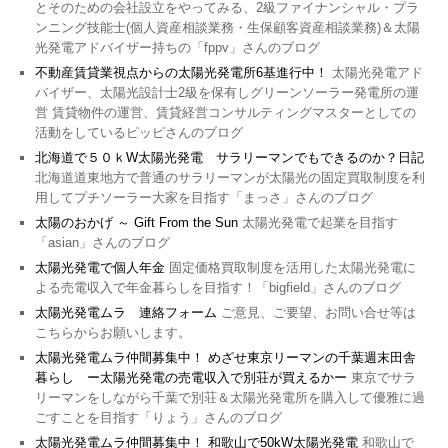
とそのための会社設立をやってみる、2級ファイナンシャル・プラ
ンニング技能士(個人資産相談業務・生保顧客資産相談業務)＆太陽
光発電アドバイザー持ちの「fppv」さんのブログ
不動産賃貸業視点からの太陽光発電所6基進行中！
太陽光発電アド
バイザー、太陽光設計士2級を保有しグリーンソーラー発電所の運
営 賃貸物件の運営、賃貸経営コンサルティングマスターとしての
活動をしているピッピさんのブログ
北海道で５０ｋW太陽光発電 サラリーマンでもできるのか？日記
北海道道東地方で普通のサラリーマンが太陽光の固定買取制度を利
用してプチソーラー大家を目指す「まっさ」さんのブログ
太陽のおかげ ～ Gift From the Sun
太陽光発電で起業を目指す
「asian」さんのブログ
太陽光発電で個人年金
固定価格買取制度を活用した太陽光発電に
よる売電収入で年金暮らしを目指す！「bigfield」さんのブログ
太陽光発電ムラ 連絡フォーム
ご意見、ご要望、お問い合せ等は
こちらからお願いします。
太陽光発電ムラ仲間募集中！ めざせ東京リーマンの千葉週末田舎
暮らし ー太陽光発電の売電収入で別荘が買えるかー
東京でサラ
リーマンをしながら千葉で別荘＆太陽光発電所を購入して優雅に過
ごすことを目指す「りょう」さんのブログ
太陽光発電ムラ仲間募集中！ 和歌山で50kW太陽光発電
和歌山で