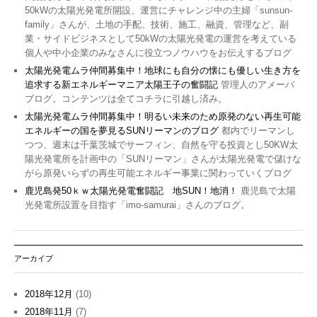
50kWの太陽光発電所開設、運営にチャレンジ中の主婦「sunsun-
family」さんが、土地の手配、技術、施工、融資、管理など、副
業・サイドビジネスとして50kWの太陽光発電の運営を考えている
個人や中小企業のみなさんに役立つノウハウをお伝えするブログ
太陽光発電ムラ仲間募集中！地球にも自分の懐にも優しい生き方を
追求する新エネルギーマニア太陽王子の奮闘記
管理人のアメーバ
ブログ。コンテンツは全てコチラに引越し済み。
太陽光発電ムラ仲間募集中！明るい未来のため原発のない再生可能
エネルギーの国を夢見るSUNリーマンのブログ
都内でリーマンし
つつ、週末は千葉茨城でサーフィン、自然を守る投資とし50KW太
陽光発電所を計画中の「SUNリーマン」さんが太陽光発電で儲けな
がら原発いらずの再生可能エネルギー事業に関わっていくブログ
鹿児島発50ｋｗ太陽光発電奮闘記 地SUN！地消！
鹿児島で太陽
光発電所設置を目指す「imo-samurai」さんのブログ。
アーカイブ
2018年12月
(10)
2018年11月
(7)