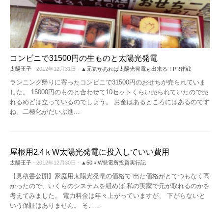
機器レンタル
●パワコン
●体験会
ソーラーシェアリングとは
●雑草対策
●保険
コンビニで31500円の生ものと太陽光発電
太陽王子
- 2012年12月31日 -
▲元気があれば太陽光発電も出来る！PR作戦
●架台
ランニング帰りに寄ったコンビニで31500円のおせちが売られていま
した。 15000円のものと合わせて10セットくらい売られていたので売
●フェンス
れるめどは立っているのでしょう。 お金はあるところにはあるのです
ね。二極化がだいぶ進
…
●メンテナンス
●土地探し
屋根用2.4ｋW太陽光発電に投入していい費用
太陽王子
- 2012年12月30日 -
▲50ｋW発電所投資実行記
【見積書公開】家庭用太陽光発電の価格で 出た価格がとてつもなく高
かったので、いくらのシステムを組めば 私の実家で元が取れるのかを
考えてみました。 電力料金は年々上がっていますが、 下がらないと
いう保証はありません。 そこ
…