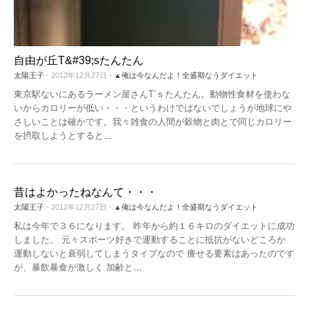
自由が丘T&#39;sたんたん
太陽王子
- 2012年12月27日 -
▲俺は今なんだよ！全盛期なうダイエット
東京駅ないにあるラーメン屋さんT’ｓたんたん。動物性食材を使わな
いからカロリーが低い・・・というわけではないでしょうが地球にや
さしいことは確かです。我々雑食の人間が穀物と肉とで同じカロリー
を摂取しようとすると
…
昔はよかったねなんて・・・
太陽王子
- 2012年12月27日 -
▲俺は今なんだよ！全盛期なうダイエット
私は今年で３６になります。 昨年から約１６キロのダイエットに成功
しました。 元々スポーツ好きで運動することに抵抗がないどころか
運動しないと衰弱してしまうタイプなので 痩せる要素はあったのです
が、暴飲暴食が激しく 加齢と
…