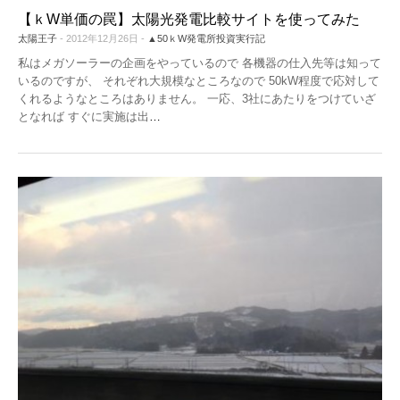
【ｋW単価の罠】太陽光発電比較サイトを使ってみた
太陽王子
- 2012年12月26日 -
▲50ｋW発電所投資実行記
私はメガソーラーの企画をやっているので 各機器の仕入先等は知って
いるのですが、 それぞれ大規模なところなので 50kW程度で応対して
くれるようなところはありません。 一応、3社にあたりをつけていざ
となれば すぐに実施は出
…