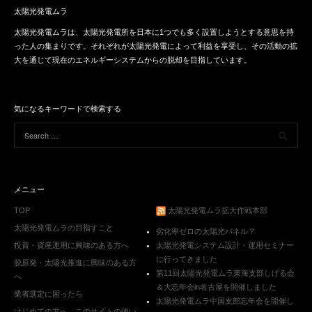
太陽光発電ムラ
太陽光発電ムラは、太陽光発電所を日本に1つでも多く設置しようとする意思を持
った人の集まりです。それぞれが太陽光発電によって利益を享受し、その活動の拡
大を通じて現在のエネルギーシステムからの脱却を目指しています。
気になるキーワードで検索する
メニュー
TOP
太陽光発電ムラ拡大作戦本部
太陽光発電ムラの目指すこと
劣化率ゼロの太陽光パネル？
投資・資産運用に興味のある方へ
太陽光発電システム設計・運用セミナー
に行ってきました
脱原発・太陽光推進に興味のある方
第11回太陽光発電ムラ東海支部しげる会
へ
＆大忘年会in名古屋を開催しました
業者選定に困ったら
太陽光発電ムラ中国支部忘年会を開催し
はじめての方へ。このサイトの使い