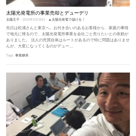
太陽光発電所の事業売却とデューデリ
太陽王子
- 2015年5月26日 -
▲太陽光発電で儲ける！
先日は松浦さんと東京へ。お付き合いのあるお客様から、家庭の事情
で地元に帰るので、太陽光発電所事業を会社ごと売りたいとの依頼が
ありました。 法人の売買自体はルートがあるので特に問題はありませ
んが、大変になってくるのがデュー
…
Tags:
事業継承