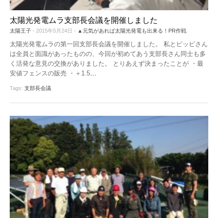
太陽光発電ムラ支部長会議を開催しました
太陽王子
- 2015年5月24日 -
▲元気があれば太陽光発電も出来る！PR作戦
太陽光発電ムラの第一回支部長会議を開催しました。 私とピッピさん
は全員と面識があったものの、今回が初めてあう支部長さん同士も多
く活発な意見の交換がありました。 とりあえず決まったことが ・最
安値フェンスの販売 ・＋1.5
…
Tags:
支部長会議