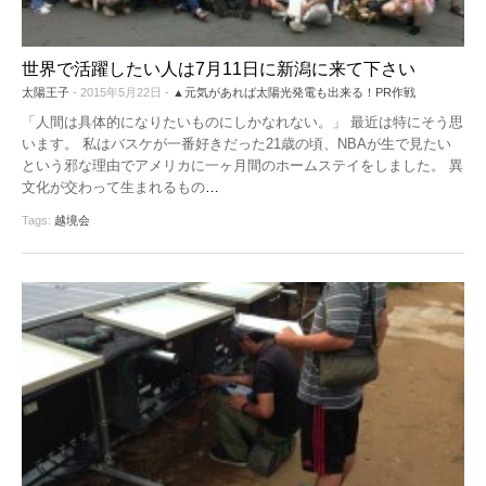
世界で活躍したい人は7月11日に新潟に来て下さい
太陽王子
- 2015年5月22日 -
▲元気があれば太陽光発電も出来る！PR作戦
「人間は具体的になりたいものにしかなれない。」 最近は特にそう思
います。 私はバスケが一番好きだった21歳の頃、NBAが生で見たい
という邪な理由でアメリカに一ヶ月間のホームステイをしました。 異
文化が交わって生まれるもの
…
Tags:
越境会