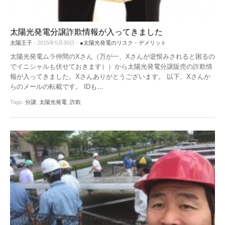
太陽光発電分譲詐欺情報が入ってきました
太陽王子
- 2015年5月30日 -
●太陽光発電のリスク・デメリット
太陽光発電ムラ仲間のXさん（万が一、Xさんが逆恨みされると困るの
でイニシャルも伏せておきます））から太陽光発電分譲販売の詐欺情
報が入ってきました。Xさんありがとうございます。 以下、Xさんか
らのメールの転載です。 IDも
…
Tags:
分譲
,
太陽光発電
,
詐欺