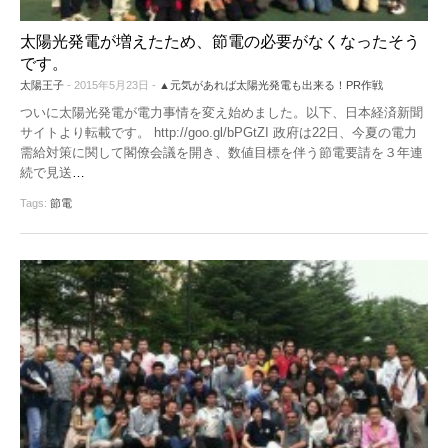
太陽光発電が増えたため、節電の必要がなくなったそう
です。
太陽王子
- 2015年5月23日 -
▲元気があれば太陽光発電も出来る！PR作戦
ついに太陽光発電が電力事情を変え始めました。以下、日本経済新聞
サイトより転載です。 http://goo.gl/bPGtZI 政府は22日、今夏の電力
需給対策に関して閣僚会議を開き、数値目標を伴う節電要請を３年連
続で見送
…
Tags:
節電