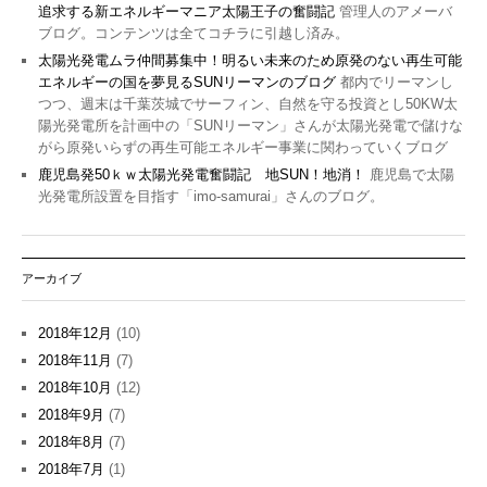
追求する新エネルギーマニア太陽王子の奮闘記
管理人のアメーバ
ブログ。コンテンツは全てコチラに引越し済み。
太陽光発電ムラ仲間募集中！明るい未来のため原発のない再生可能
エネルギーの国を夢見るSUNリーマンのブログ
都内でリーマンし
つつ、週末は千葉茨城でサーフィン、自然を守る投資とし50KW太
陽光発電所を計画中の「SUNリーマン」さんが太陽光発電で儲けな
がら原発いらずの再生可能エネルギー事業に関わっていくブログ
鹿児島発50ｋｗ太陽光発電奮闘記 地SUN！地消！
鹿児島で太陽
光発電所設置を目指す「imo-samurai」さんのブログ。
アーカイブ
2018年12月
(10)
2018年11月
(7)
2018年10月
(12)
2018年9月
(7)
2018年8月
(7)
2018年7月
(1)