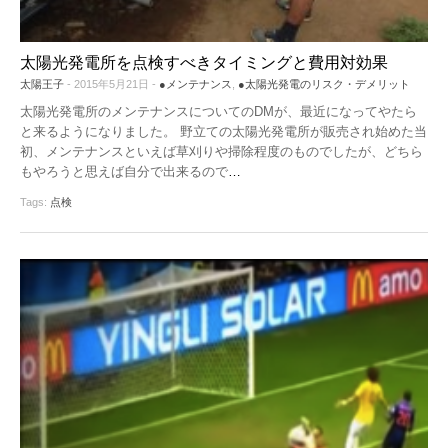
太陽光発電所を点検すべきタイミングと費用対効果
太陽王子
- 2015年5月21日 -
●メンテナンス
,
●太陽光発電のリスク・デメリット
太陽光発電所のメンテナンスについてのDMが、最近になってやたら
と来るようになりました。 野立ての太陽光発電所が販売され始めた当
初、メンテナンスといえば草刈りや掃除程度のものでしたが、どちら
もやろうと思えば自分で出来るので
…
Tags:
点検