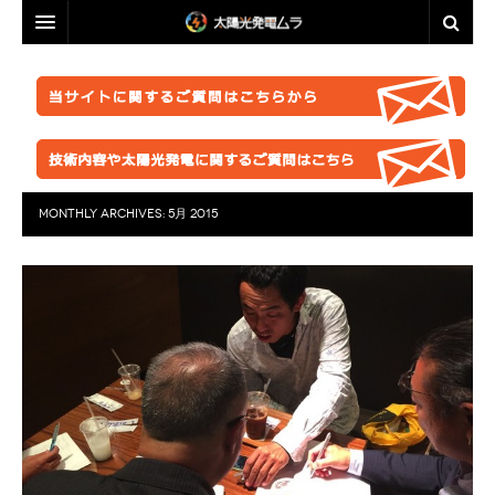
投資・資産運用に興味のある方へ
脱原発・太陽光推進に興味のある方へ
投資・資産運用に興味のある方へ
業者選定に困ったら
事業計画を立ててみましょう！
脱原発・太陽光推進に興味のある方へ
ABOUT US
●正しい知識を持つ
なぜ今太陽光発電なのか。
自作キット
MONTHLY ARCHIVES:
5月 2015
はじめての方へ
●お金が無くても太陽光推進！
パネル
ABOUT US
●グリーン投資減税
●これからの太陽光発電
太陽光発電ムラ・ポータルへ
架台販売
お問い合わせ総合窓口
このサイトの使い方
●再エネ法について
●運用ノウハウ
フェンス
特定商取引法に基づく表記
太陽光発電ムラの目指すこと
●太陽光発電のリスク・デメリット
●金融対策・資金調達
●分譲
防草シート
プライバシーポリシー
▲ご注意ください！詐欺事例紹介
●太陽光発電所経営
●自作キット
業務委託
FACEBOOKページ
●施工会社
セミナー動画販売
分譲紹介・販売
FACEBOOKグループ
●パネル
太陽光発電ムラオフライン活動「しげる会」