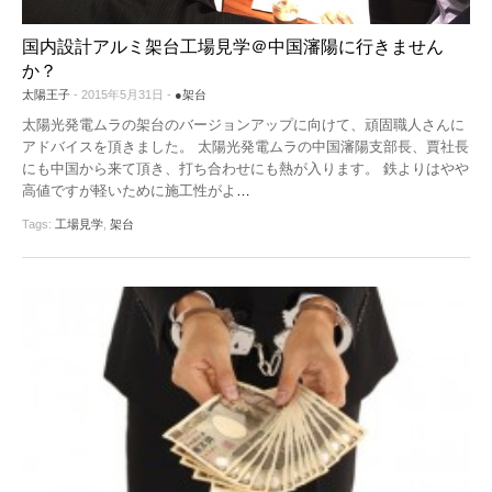
機器レンタル
●パワコン
●体験会
国内設計アルミ架台工場見学＠中国瀋陽に行きません
ソーラーシェアリングとは
か？
●雑草対策
太陽王子
- 2015年5月31日 -
●架台
●保険
太陽光発電ムラの架台のバージョンアップに向けて、頑固職人さんに
アドバイスを頂きました。 太陽光発電ムラの中国瀋陽支部長、賈社長
●架台
にも中国から来て頂き、打ち合わせにも熱が入ります。 鉄よりはやや
高値ですが軽いために施工性がよ
…
●フェンス
Tags:
工場見学
,
架台
●メンテナンス
●土地探し