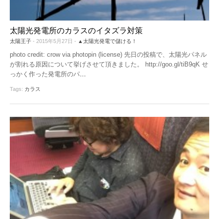
太陽光発電所のカラスのイタズラ対策
太陽王子
- 2015年5月27日 -
▲太陽光発電で儲ける！
photo credit: crow via photopin (license) 先日の投稿で、太陽光パネル
が割れる原因について挙げさせて頂きました。 http://goo.gl/tiB9qK せ
っかく作った発電所のパ
…
Tags:
カラス