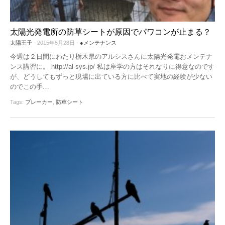
太陽光発電所の防草シートが原因でパワコンが止まる？
太陽王子
- 2015年5月28日 -
●メンテナンス
今週は２日間にわたり栃木県のアルシスさんに太陽光発電おメンテナ
ンス講習に。 http://al-sys.jp/ 私は座学の方はそれなりに得意なのです
が、どうしてもずっと現場に出ている方に比べて実地の経験が少ない
のでこの手
…
Tags:
ブレーカー
,
防草シート