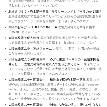
営 賃貸物件の運営、賃貸経営コンサルティングマスターとしての
活動をしているピッピさんのブログ
北海道で５０ｋW太陽光発電 サラリーマンでもできるのか？日記
北海道道東地方で普通のサラリーマンが太陽光の固定買取制度を利
用してプチソーラー大家を目指す「まっさ」さんのブログ
太陽のおかげ ～ Gift From the Sun
太陽光発電で起業を目指す
「asian」さんのブログ
太陽光発電で個人年金
固定価格買取制度を活用した太陽光発電に
よる売電収入で年金暮らしを目指す！「bigfield」さんのブログ
太陽光発電ムラ 連絡フォーム
ご意見、ご要望、お問い合せ等は
こちらからお願いします。
太陽光発電ムラ仲間募集中！ めざせ東京リーマンの千葉週末田舎
暮らし ー太陽光発電の売電収入で別荘が買えるかー
東京でサラ
リーマンをしながら千葉で別荘＆太陽光発電所を購入して優雅に過
ごすことを目指す「りょう」さんのブログ
太陽光発電ムラ仲間募集中！ 和歌山で50kW太陽光発電
和歌山で
50kWの太陽光発電所開設、運営にチャレンジ中の主婦「sunsun-
family」さんが、土地の手配、技術、施工、融資、管理など、副
業・サイドビジネスとして50kWの太陽光発電の運営を考えている
個人や中小企業のみなさんに役立つノウハウをお伝えするブログ
太陽光発電ムラ仲間募集中！地球にも自分の懐にも優しい生き方を