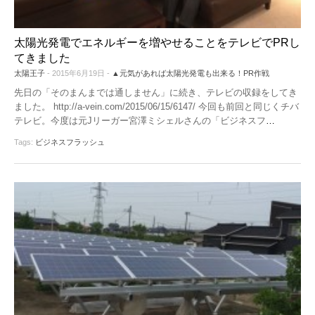
太陽光発電でエネルギーを増やせることをテレビでPRし
てきました
太陽王子
- 2015年6月19日 -
▲元気があれば太陽光発電も出来る！PR作戦
先日の「そのまんまでは通しません」に続き、テレビの収録をしてき
ました。 http://a-vein.com/2015/06/15/6147/ 今回も前回と同じくチバ
テレビ。今度は元Jリーガー宮澤ミシェルさんの「ビジネスフ
…
Tags:
ビジネスフラッシュ