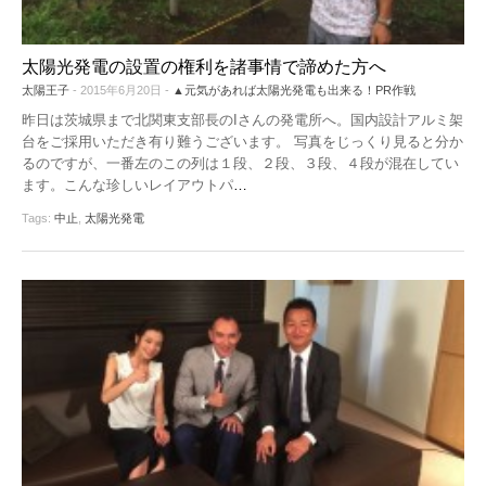
太陽光発電の設置の権利を諸事情で諦めた方へ
太陽王子
- 2015年6月20日 -
▲元気があれば太陽光発電も出来る！PR作戦
昨日は茨城県まで北関東支部長のIさんの発電所へ。国内設計アルミ架
台をご採用いただき有り難うございます。 写真をじっくり見ると分か
るのですが、一番左のこの列は１段、２段、３段、４段が混在してい
ます。こんな珍しいレイアウトパ
…
Tags:
中止
,
太陽光発電