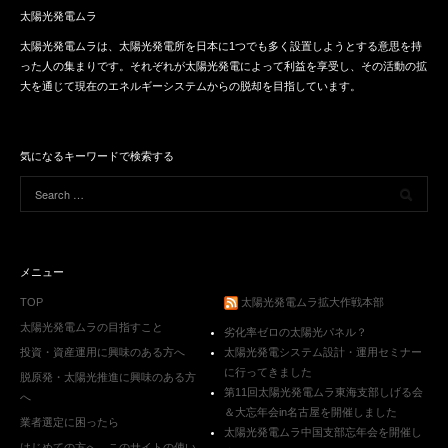
太陽光発電ムラ
太陽光発電ムラは、太陽光発電所を日本に1つでも多く設置しようとする意思を持
った人の集まりです。それぞれが太陽光発電によって利益を享受し、その活動の拡
大を通じて現在のエネルギーシステムからの脱却を目指しています。
気になるキーワードで検索する
メニュー
TOP
太陽光発電ムラ拡大作戦本部
太陽光発電ムラの目指すこと
劣化率ゼロの太陽光パネル？
投資・資産運用に興味のある方へ
太陽光発電システム設計・運用セミナー
に行ってきました
脱原発・太陽光推進に興味のある方
第11回太陽光発電ムラ東海支部しげる会
へ
＆大忘年会in名古屋を開催しました
業者選定に困ったら
太陽光発電ムラ中国支部忘年会を開催し
はじめての方へ。このサイトの使い