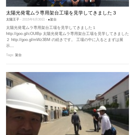
機器レンタル
●パワコン
●体験会
太陽光発電ムラ専用架台工場を見学してきました３
ソーラーシェアリングとは
太陽王子
- 2015年6月30日 -
●架台
●雑草対策
太陽光発電ムラ専用架台工場を見学してきました１
http://goo.gl/cOUlBp 太陽光発電ムラ専用架台工場を見学してきました
●保険
２ http://goo.gl/mWz3BM の続きです。 工場の中に入るとまずは展
示
…
●架台
Tags:
架台
●フェンス
●メンテナンス
●土地探し