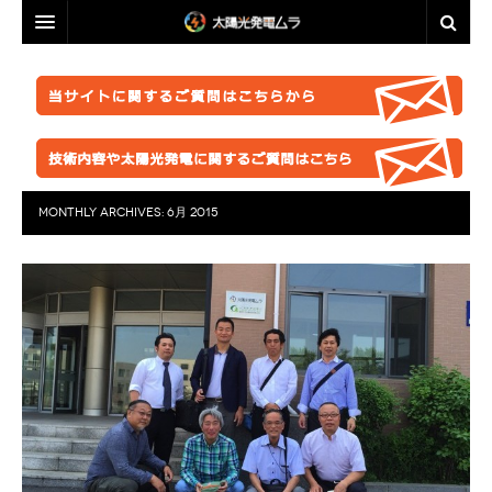
投資・資産運用に興味のある方へ
脱原発・太陽光推進に興味のある方へ
投資・資産運用に興味のある方へ
業者選定に困ったら
事業計画を立ててみましょう！
脱原発・太陽光推進に興味のある方へ
ABOUT US
●正しい知識を持つ
なぜ今太陽光発電なのか。
自作キット
MONTHLY ARCHIVES:
6月 2015
はじめての方へ
●お金が無くても太陽光推進！
パネル
ABOUT US
●グリーン投資減税
●これからの太陽光発電
太陽光発電ムラ・ポータルへ
架台販売
お問い合わせ総合窓口
このサイトの使い方
●再エネ法について
●運用ノウハウ
フェンス
特定商取引法に基づく表記
太陽光発電ムラの目指すこと
●太陽光発電のリスク・デメリット
●金融対策・資金調達
●分譲
防草シート
プライバシーポリシー
▲ご注意ください！詐欺事例紹介
●太陽光発電所経営
●自作キット
業務委託
FACEBOOKページ
●施工会社
セミナー動画販売
分譲紹介・販売
FACEBOOKグループ
●パネル
太陽光発電ムラオフライン活動「しげる会」