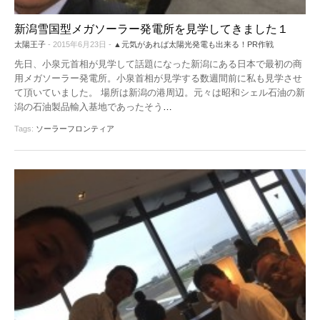
新潟雪国型メガソーラー発電所を見学してきました１
太陽王子
- 2015年6月23日 -
▲元気があれば太陽光発電も出来る！PR作戦
先日、小泉元首相が見学して話題になった新潟にある日本で最初の商
用メガソーラー発電所。小泉首相が見学する数週間前に私も見学させ
て頂いていました。 場所は新潟の港周辺。元々は昭和シェル石油の新
潟の石油製品輸入基地であったそう
…
Tags:
ソーラーフロンティア