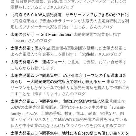
営 賃貸物件の運営、賃貸経営コンサルティングマスターとしての
活動をしているピッピさんのブログ
北海道で５０ｋW太陽光発電 サラリーマンでもできるのか？日記
北海道道東地方で普通のサラリーマンが太陽光の固定買取制度を利
用してプチソーラー大家を目指す「まっさ」さんのブログ
太陽のおかげ ～ Gift From the Sun
太陽光発電で起業を目指す
「asian」さんのブログ
太陽光発電で個人年金
固定価格買取制度を活用した太陽光発電に
よる売電収入で年金暮らしを目指す！「bigfield」さんのブログ
太陽光発電ムラ 連絡フォーム
ご意見、ご要望、お問い合せ等は
こちらからお願いします。
太陽光発電ムラ仲間募集中！ めざせ東京リーマンの千葉週末田舎
暮らし ー太陽光発電の売電収入で別荘が買えるかー
東京でサラ
リーマンをしながら千葉で別荘＆太陽光発電所を購入して優雅に過
ごすことを目指す「りょう」さんのブログ
太陽光発電ムラ仲間募集中！ 和歌山で50kW太陽光発電
和歌山で
50kWの太陽光発電所開設、運営にチャレンジ中の主婦「sunsun-
family」さんが、土地の手配、技術、施工、融資、管理など、副
業・サイドビジネスとして50kWの太陽光発電の運営を考えている
個人や中小企業のみなさんに役立つノウハウをお伝えするブログ
太陽光発電ムラ仲間募集中！地球にも自分の懐にも優しい生き方を