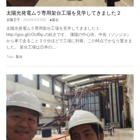
太陽光発電ムラ専用架台工場を見学してきました２
太陽王子
- 2015年6月29日 -
●架台
太陽光発電ムラ専用架台工場を見学してきました１
http://goo.gl/cOUlBp の続きです。 瀋陽の中心街、中街（ゾンジエ）
から車で走ること３０分ほどで工場に到着。この時点でかなり驚きま
した。 架台工場は日本の
…
Tags:
架台