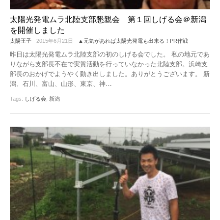
太陽光発電ムラ北陸支部懇親会 第１回しげる会＠新潟
を開催しました
太陽王子
- 2015年6月21日 -
▲元気があれば太陽光発電も出来る！PR作戦
昨日は太陽光発電ムラ北陸支部の初のしげる会でした。 私の地元であ
りながら支部長不在で実質活動を行っていなかった北陸支部。浜崎支
部長のおかげでようやく動き出しました。ありがとうございます。 新
潟、石川、富山、山形、東京、神
…
Tags:
しげる会
,
新潟