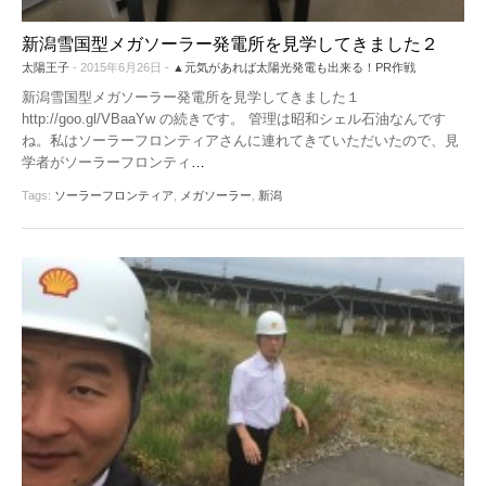
新潟雪国型メガソーラー発電所を見学してきました２
太陽王子
- 2015年6月26日 -
▲元気があれば太陽光発電も出来る！PR作戦
新潟雪国型メガソーラー発電所を見学してきました１
http://goo.gl/VBaaYw の続きです。 管理は昭和シェル石油なんです
ね。私はソーラーフロンティアさんに連れてきていただいたので、見
学者がソーラーフロンティ
…
Tags:
ソーラーフロンティア
,
メガソーラー
,
新潟