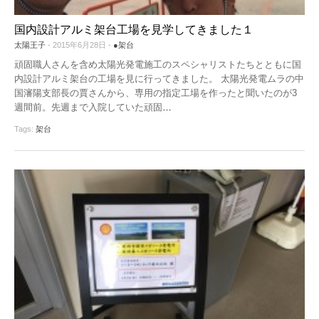
国内設計アルミ架台工場を見学してきました１
太陽王子
- 2015年6月28日 -
●架台
頑固職人さんを含め太陽光発電施工のスペシャリストたちとともに国
内設計アルミ架台の工場を見に行ってきました。 太陽光発電ムラの中
国瀋陽支部長の賈さんから、専用の指定工場を作ったと聞いたのが3
週間前。先週まで入院していた頑固
…
Tags:
架台