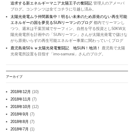
追求する新エネルギーマニア太陽王子の奮闘記
管理人のアメーバ
ブログ。コンテンツは全てコチラに引越し済み。
太陽光発電ムラ仲間募集中！明るい未来のため原発のない再生可能
エネルギーの国を夢見るSUNリーマンのブログ
都内でリーマンし
つつ、週末は千葉茨城でサーフィン、自然を守る投資とし50KW太
陽光発電所を計画中の「SUNリーマン」さんが太陽光発電で儲けな
がら原発いらずの再生可能エネルギー事業に関わっていくブログ
鹿児島発50ｋｗ太陽光発電奮闘記 地SUN！地消！
鹿児島で太陽
光発電所設置を目指す「imo-samurai」さんのブログ。
アーカイブ
2018年12月
(10)
2018年11月
(7)
2018年10月
(12)
2018年9月
(7)
2018年8月
(7)
2018年7月
(1)