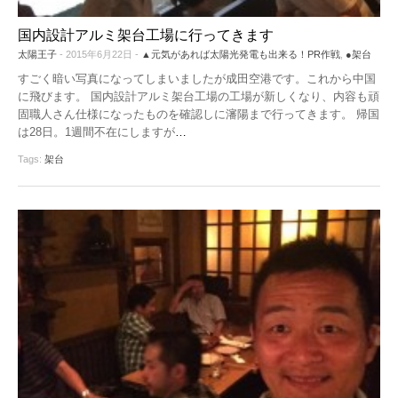
国内設計アルミ架台工場に行ってきます
太陽王子
- 2015年6月22日 -
▲元気があれば太陽光発電も出来る！PR作戦
,
●架台
すごく暗い写真になってしまいましたが成田空港です。これから中国
に飛びます。 国内設計アルミ架台工場の工場が新しくなり、内容も頑
固職人さん仕様になったものを確認しに瀋陽まで行ってきます。 帰国
は28日。1週間不在にしますが
…
Tags:
架台