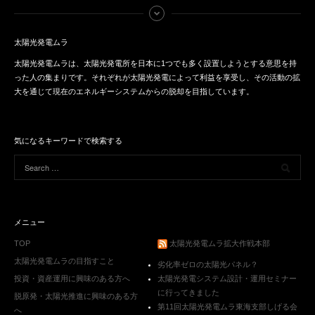
太陽光発電ムラ
太陽光発電ムラは、太陽光発電所を日本に1つでも多く設置しようとする意思を持
った人の集まりです。それぞれが太陽光発電によって利益を享受し、その活動の拡
大を通じて現在のエネルギーシステムからの脱却を目指しています。
気になるキーワードで検索する
メニュー
TOP
太陽光発電ムラ拡大作戦本部
太陽光発電ムラの目指すこと
劣化率ゼロの太陽光パネル？
投資・資産運用に興味のある方へ
太陽光発電システム設計・運用セミナー
に行ってきました
脱原発・太陽光推進に興味のある方
第11回太陽光発電ムラ東海支部しげる会
へ