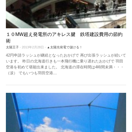
機器レンタル
●パワコン
●体験会
ソーラーシェアリングとは
●雑草対策
●保険
１０MW超え発電所のアキレス腱 鉄塔建設費用の節約
術
●架台
太陽王子
- 2013年2月28日 -
▲太陽光発電で儲ける！
42円申請ラッシュが継続となったおかげで 再び出張ラッシュが続いて
●フェンス
います。 昨日の北海道行きも一本飛行機に乗り遅れたおかげで 羽田
空港を初めて堪能出来ました。 北海道の滞在時間は4時間未満・・・
●メンテナンス
（涙） でもいつも羽田空港
…
●土地探し