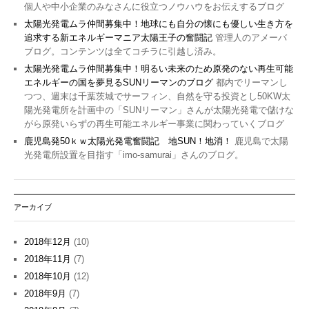
個人や中小企業のみなさんに役立つノウハウをお伝えするブログ
太陽光発電ムラ仲間募集中！地球にも自分の懐にも優しい生き方を
追求する新エネルギーマニア太陽王子の奮闘記
管理人のアメーバ
ブログ。コンテンツは全てコチラに引越し済み。
太陽光発電ムラ仲間募集中！明るい未来のため原発のない再生可能
エネルギーの国を夢見るSUNリーマンのブログ
都内でリーマンし
つつ、週末は千葉茨城でサーフィン、自然を守る投資とし50KW太
陽光発電所を計画中の「SUNリーマン」さんが太陽光発電で儲けな
がら原発いらずの再生可能エネルギー事業に関わっていくブログ
鹿児島発50ｋｗ太陽光発電奮闘記 地SUN！地消！
鹿児島で太陽
光発電所設置を目指す「imo-samurai」さんのブログ。
アーカイブ
2018年12月
(10)
2018年11月
(7)
2018年10月
(12)
2018年9月
(7)