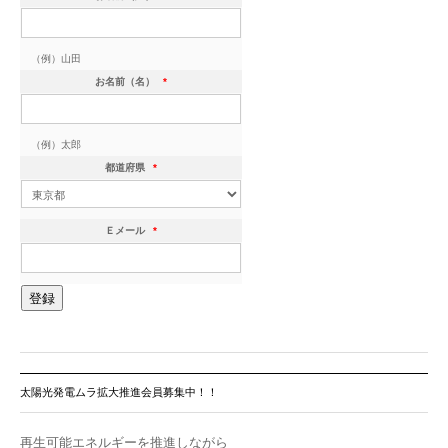
（例）山田
お名前（名）
*
（例）太郎
都道府県
*
Ｅメール
*
太陽光発電ムラ拡大推進会員募集中！！
再生可能エネルギーを推進しながら