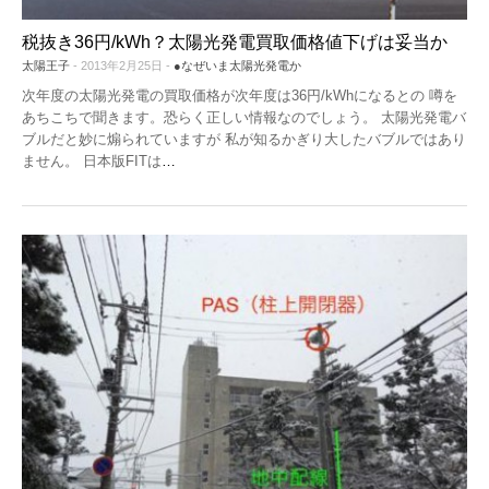
税抜き36円/kWh？太陽光発電買取価格値下げは妥当か
太陽王子
- 2013年2月25日 -
●なぜいま太陽光発電か
次年度の太陽光発電の買取価格が次年度は36円/kWhになるとの 噂を
あちこちで聞きます。恐らく正しい情報なのでしょう。 太陽光発電バ
ブルだと妙に煽られていますが 私が知るかぎり大したバブルではあり
ません。 日本版FITは
…