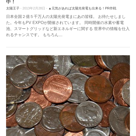
中！
太陽王子
- 2013年2月28日 -
▲元気があれば太陽光発電も出来る！PR作戦
日本全国２億５千万人の太陽光発電まにあの皆様。 お待たせしまし
た。今年もPV EXPOが開催されています。 同時開催の水素や蓄電
池、スマートグリッドなど新エネルギーに関する 世界中の情報を仕入
れるチャンスです。 もちろん
…