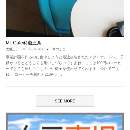
Mc Cafe@燕三条
太陽王子
- 2013年2月24日 -
▲日常のこと
事業計画を作るのに集中しようと最近改装されたマクドナルドへ。 子
供がいるとどうしても集中しづらいですよね。ここは100円のコーヒ
ーでとても座りごこちのいい椅子を使わせてくれます。今回で二度
目。 コーヒーを頼むと210円と
…
SEE MORE