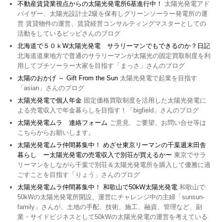
不動産賃貸業視点からの太陽光発電所6基進行中！
太陽光発電アド
バイザー、太陽光設計士2級を保有しグリーンソーラー発電所の運
営 賃貸物件の運営、賃貸経営コンサルティングマスターとしての
活動をしているピッピさんのブログ
北海道で５０ｋW太陽光発電 サラリーマンでもできるのか？日記
北海道道東地方で普通のサラリーマンが太陽光の固定買取制度を利
用してプチソーラー大家を目指す「まっさ」さんのブログ
太陽のおかげ ～ Gift From the Sun
太陽光発電で起業を目指す
「asian」さんのブログ
太陽光発電で個人年金
固定価格買取制度を活用した太陽光発電に
よる売電収入で年金暮らしを目指す！「bigfield」さんのブログ
太陽光発電ムラ 連絡フォーム
ご意見、ご要望、お問い合せ等は
こちらからお願いします。
太陽光発電ムラ仲間募集中！ めざせ東京リーマンの千葉週末田舎
暮らし ー太陽光発電の売電収入で別荘が買えるかー
東京でサラ
リーマンをしながら千葉で別荘＆太陽光発電所を購入して優雅に過
ごすことを目指す「りょう」さんのブログ
太陽光発電ムラ仲間募集中！ 和歌山で50kW太陽光発電
和歌山で
50kWの太陽光発電所開設、運営にチャレンジ中の主婦「sunsun-
family」さんが、土地の手配、技術、施工、融資、管理など、副
業・サイドビジネスとして50kWの太陽光発電の運営を考えている