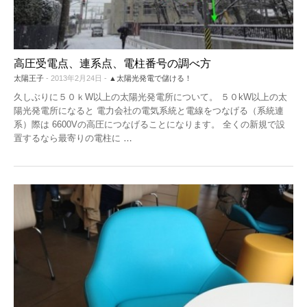
高圧受電点、連系点、電柱番号の調べ方
太陽王子
- 2013年2月24日 -
▲太陽光発電で儲ける！
久しぶりに５０ｋW以上の太陽光発電所について。 ５０kW以上の太
陽光発電所になると 電力会社の電気系統と電線をつなげる（系統連
系）際は 6600Vの高圧につなげることになります。 全くの新規で設
置するなら最寄りの電柱に
…