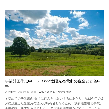
事業計画作成中！５０kWt太陽光発電所の税金と青色申
告
太陽王子
- 2013年2月26日 -
▲50ｋW発電所投資実行記
▼初めての決算書面 銀行に借入をお願いするにあたり、私は今年の２
月に設立した副業用の法人が所有者となるため、決算報告書と事業計
画書の提出を求められました。 早速決算報告書を作ろうと思ったら、