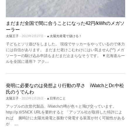
まだまだ全国で間に合うことになった42円/kWhのメガソ
ーラー
太陽王子
- 2013年2月27日 -
▲太陽光発電で儲ける！
子どもとソリ遊びをしました。 現役でサッカーをやっているので体力
には自信があります。 まだまだ老けこむわけにはい気ません(^^) メガ
ソーラーの駆け込み申請もまだまだ止まらなそうです。 ▼北海道ルー
ルを全国に適用？ アク
…
発明に必要なのは発想より行動の早さ iWatchとDr.中松
氏のうでんわ
太陽王子
- 2013年2月26日 -
▲日常のこと
アップルの次世代製品、iWatchの噂が色々と飛び交っています。
http://p.tl/SNCK URLを要約すると 「アップル社が取得した特許によ
れば 腕時計に太陽光発電と振動で発電する装置が付く可能性がある
が
…