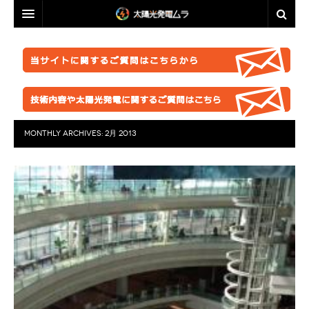
投資・資産運用に興味のある方へ
脱原発・太陽光推進に興味のある方へ
投資・資産運用に興味のある方へ
業者選定に困ったら
事業計画を立ててみましょう！
脱原発・太陽光推進に興味のある方へ
ABOUT US
●正しい知識を持つ
なぜ今太陽光発電なのか。
自作キット
MONTHLY ARCHIVES:
2月 2013
はじめての方へ
●お金が無くても太陽光推進！
パネル
ABOUT US
●グリーン投資減税
●これからの太陽光発電
太陽光発電ムラ・ポータルへ
架台販売
お問い合わせ総合窓口
このサイトの使い方
●再エネ法について
●運用ノウハウ
フェンス
特定商取引法に基づく表記
太陽光発電ムラの目指すこと
●太陽光発電のリスク・デメリット
●金融対策・資金調達
●分譲
防草シート
プライバシーポリシー
▲ご注意ください！詐欺事例紹介
●太陽光発電所経営
●自作キット
業務委託
FACEBOOKページ
●施工会社
セミナー動画販売
分譲紹介・販売
FACEBOOKグループ
●パネル
太陽光発電ムラオフライン活動「しげる会」