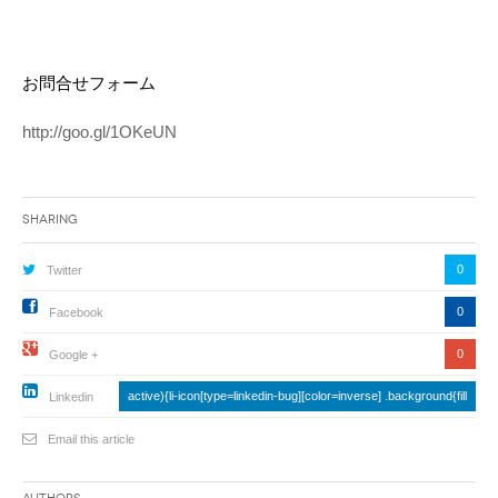
お問合せフォーム
http://goo.gl/1OKeUN
Sharing
0
Twitter
0
Facebook
0
Google +
active){li-icon[type=linkedin-bug][color=inverse] .background{fill
Linkedin
Email this article