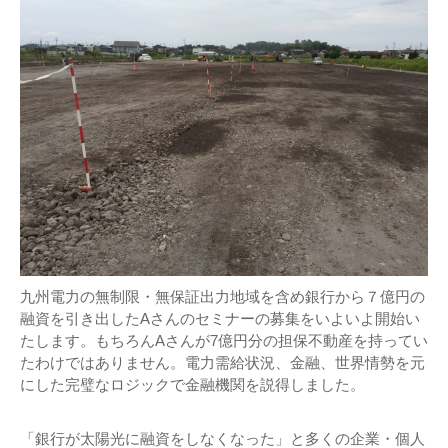
機器レンタル
●パワコン
●体験会
ソーラーシェアリングとは
●雑草対策
●保険
●架台
●フェンス
●メンテナンス
●土地探し
九州電力の無制限・無保証出力地域を含め銀行から７億円の
融資を引き出したAさんのセミナーの募集をいよいよ開始い
たします。もちろんAさんが7億円分の担保不動産を持ってい
たわけではありません。電力需給状況、金融、世界情勢を元
にした完璧なロジックで金融機関を説得しました。
「銀行が太陽光に融資をしなくなった」と多くの企業・個人