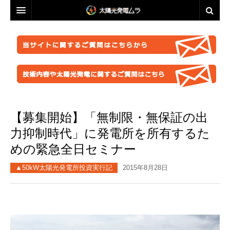
投資・資産運用に興味のある方へ
脱原発・太陽光推進に興味のある方へ
投資・資産運用に興味のある方へ
業者選定に困ったら
事業計画を立ててみましょう！
脱原発・太陽光推進に興味のある方へ
ABOUT US
●正しい知識を持つ
なぜ今太陽光発電なのか。
自作キット
【募集開始】「無制限・無保証の出
はじめての方へ
●お金が無くても太陽光推進！
パネル
ABOUT US
●グリーン投資減税
●これからの太陽光発電
力抑制時代」に発電所を所有するた
太陽光発電ムラ・ポータルへ
架台販売
お問い合わせ総合窓口
このサイトの使い方
●再エネ法について
●運用ノウハウ
めの緊急全日セミナー
フェンス
特定商取引法に基づく表記
太陽光発電ムラの目指すこと
●太陽光発電のリスク・デメリット
●金融対策・資金調達
●分譲
▲50kW太陽光発電所投資実行記
2015年8月28日
防草シート
プライバシーポリシー
▲ご注意ください！詐欺事例紹介
●太陽光発電所経営
●自作キット
業務委託
FACEBOOKページ
●施工会社
セミナー動画販売
分譲紹介・販売
FACEBOOKグループ
●パネル
太陽光発電ムラオフライン活動「しげる会」