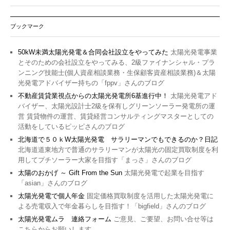
ブックマーク
50kW未満太陽光発電＆合同会社設立をやってみた
太陽光発電事業
とそのための会社設立をやってみる、2級ファイナンシャル・プラ
ンニング技能士(個人資産相談業務・生保顧客資産相談業務)＆太陽
光発電アドバイザー持ちの「fppv」さんのブログ
不動産賃貸業視点からの太陽光発電所6基進行中！
太陽光発電アド
バイザー、太陽光設計士2級を保有しグリーンソーラー発電所の運
営 賃貸物件の運営、賃貸経営コンサルティングマスターとしての
活動をしているピッピさんのブログ
北海道で５０ｋW太陽光発電 サラリーマンでもできるのか？日記
北海道道東地方で普通のサラリーマンが太陽光の固定買取制度を利
用してプチソーラー大家を目指す「まっさ」さんのブログ
太陽のおかげ ～ Gift From the Sun
太陽光発電で起業を目指す
「asian」さんのブログ
太陽光発電で個人年金
固定価格買取制度を活用した太陽光発電に
よる売電収入で年金暮らしを目指す！「bigfield」さんのブログ
太陽光発電ムラ 連絡フォーム
ご意見、ご要望、お問い合せ等は
こちらからお願いします。