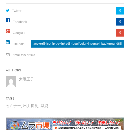
0
Twitter
0
Facebook
0
Google +
active){li-icon[type=linkedin-bug][color=inverse] .background{fill
Linkedin
Email this article
Authors
太陽王子
Tags
セミナー
,
出力抑制
,
融資