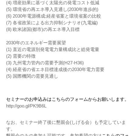
(4) 増産効果に基づく太陽光の発電コスト低減
(5) 環境省の再エネ導入見通し(2030年進歩的)
(6) 2030年電源構成:経産省案と環境省案の比較
(7) 各省政策による出力抑制シナリオ(九電編)
(8) 欧米諸国(都市)の再エネ導入目標
2030年のエネルギー需要展望
(1) 直近の電源別発電電力量構成比と総発電量
(2) 需要の特徴
(3) 九州電力管内の需要予測(H27-H36)
(4) 経産省の省エネ目標達成後の2030年電力需要
(5) 国際機関の需要見通し
セミナーのお申込みはこちらのフォームからお願いします。
http://goo.gl/PK9B6L
なお、セミナー終了後に懇親会(しげる会）も予定していま
す。
懇親会のみの参加も可能です。参加希望の方は
こちらのフォ