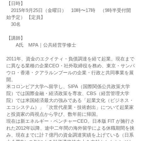
【日時】
2015年9月25日（金曜日） 10時〜17時 （9時半受付開
始予定） 【定員】
30名
【講師】
A氏 MPA｜公共経営学修士
2011年、資金のエクイティ・負債調達を経て起業。現在まで
に異なる業種の企業CEO・社外取締役を務め、東京・サンパ
ウロ・香港・クアラルンプールの企業・行政と共同事業を展
開。
米コロンビア大学へ留学し、SIPA（国際関係公共政策大学
院）では国際金融・経済政策を専攻、CBS（経営管理大学
院）では米国経済最大の強みである「起業文化（ビジネス・
エコシステム）」「次世代産業・技術創出」について起業家
と投資家の両視点から学び、数年前に帰国。
現在は新エネルギー・ベンチャーCEO。日本版 FIT が施行さ
れた2012年以降、途中二年間の海外留学による休職期間を挟
み、現在までに計７億円の資金調達実績を上げている（日系