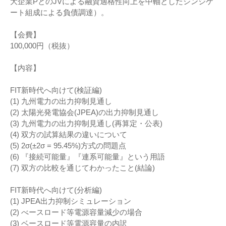
大企業PとのJVによる融資適格性向上を中軸としたシンジケ
ート組成による負債調達）。
【会費】
100,000円（税抜）
【内容】
FIT新時代へ向けて(検証編)
(1) 九州電力の出力抑制見通し
(2) 太陽光発電協会(JPEA)の出力抑制見通し
(3) 九州電力の出力抑制見通し(再算定・公表)
(4) 双方の試算結果の違いについて
(5) 2σ(±2σ = 95.45%)方式の問題点
(6) 『接続可能量』『連系可能量』という用語
(7) 双方の比較を通じてわかったこと(結論)
FIT新時代へ向けて(分析編)
(1) JPEA出力抑制シミュレーション
(2) べースロード等電源容量減少の場合
(3) ベースロード等電源容量の内訳