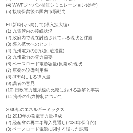
(4) WWFジャパン検証シミュレーション(参考)
(5) 接続保留後の国内市場動向
FIT新時代へ向けて(導入拡大編)
(1) 九電管内の接続状況
(2) 政府内で現在討議されている現状と課題
(3) 導入拡大へのヒント
(4) 九州電力の挑戦(回避措置)
(5) 九州電力の電力需要
(6) ベースロード電源容量(原発)の現状
(7) 原発の設備利用率
(8) JPEAによる導入量
(9) 識者の意見
(10) 日欧電力連系線の比較における誤解と事実
(11 海外の出力抑制について
2030年のエネルギーミックス
(1) 2013年の発電電力量構成
(2) 経産省の再エネ導入見通し(2030年保守的)
(3) ベースロード電源に関する誤った認識