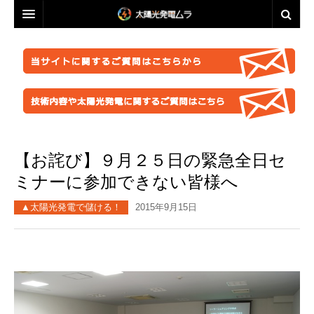
投資・資産運用に興味のある方へ
脱原発・太陽光推進に興味のある方へ
投資・資産運用に興味のある方へ
業者選定に困ったら
事業計画を立ててみましょう！
脱原発・太陽光推進に興味のある方へ
ABOUT US
●正しい知識を持つ
なぜ今太陽光発電なのか。
自作キット
【お詫び】９月２５日の緊急全日セ
はじめての方へ
●お金が無くても太陽光推進！
パネル
ABOUT US
●グリーン投資減税
●これからの太陽光発電
ミナーに参加できない皆様へ
太陽光発電ムラ・ポータルへ
架台販売
お問い合わせ総合窓口
このサイトの使い方
●再エネ法について
●運用ノウハウ
▲太陽光発電で儲ける！
2015年9月15日
フェンス
特定商取引法に基づく表記
太陽光発電ムラの目指すこと
●太陽光発電のリスク・デメリット
●金融対策・資金調達
●分譲
防草シート
プライバシーポリシー
▲ご注意ください！詐欺事例紹介
●太陽光発電所経営
●自作キット
業務委託
FACEBOOKページ
●施工会社
セミナー動画販売
分譲紹介・販売
FACEBOOKグループ
●パネル
太陽光発電ムラオフライン活動「しげる会」