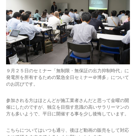
機器レンタル
●パワコン
●体験会
ソーラーシェアリングとは
●雑草対策
●保険
●架台
●フェンス
９月２５日のセミナー「無制限・無保証の出力抑制時代」に
●メンテナンス
発電所を所有するための緊急全日セミナー＠博多」について
のお詫びです。
●土地探し
参加される方はほとんどが施工業者さんだと思って金曜の開
催にしたのですが、独立を目指す意識の高いサラリーマンの
方も多いようで、平日に開催する事を少し後悔しています。
こちらについてはいつも通り、後ほど動画の販売をして対応