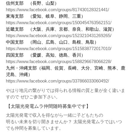
信州支部 （長野、山梨）
https://www.facebook.com/groups/817430128321441/
東海支部 （愛知、岐阜、静岡、三重）
https://www.facebook.com/groups/1500454763562151/
近畿支部 （大阪、兵庫、京都、奈良、和歌山、滋賀）
https://www.facebook.com/groups/1523210431269265/
中国支部 （岡山、広島、山口、島根、鳥取）
https://www.facebook.com/groups/1515838772017010/
四国支部 （愛媛、高知、徳島、香川）
https://www.facebook.com/groups/1588296678066228/
九州・沖縄支部（福岡、佐賀、長崎、大分、宮崎、熊本、鹿
児島、沖縄）
https://www.facebook.com/groups/337866033060492/
やはり地元の繋がりでは得られる情報の質と量が全く違いま
すので ぜひご参加下さい。
【太陽光発電ムラ仲間随時募集中です】
太陽光発電で収入を得ながら一緒に子どもたちの
明るい未来を切り開きませんか？ 太陽光発電ムラではいつ
でも仲間を募集しています。