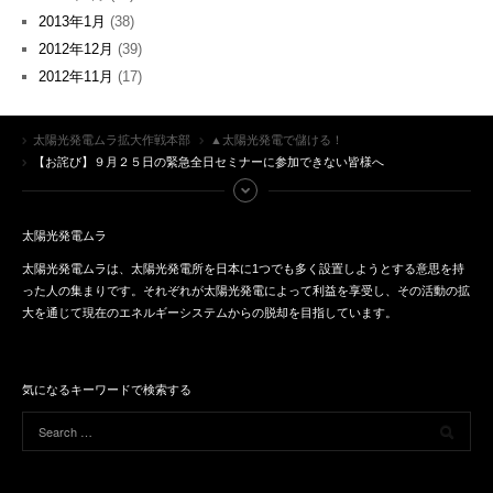
2013年1月
(38)
2012年12月
(39)
2012年11月
(17)
太陽光発電ムラ拡大作戦本部
▲太陽光発電で儲ける！
【お詫び】９月２５日の緊急全日セミナーに参加できない皆様へ
太陽光発電ムラ
太陽光発電ムラは、太陽光発電所を日本に1つでも多く設置しようとする意思を持
った人の集まりです。それぞれが太陽光発電によって利益を享受し、その活動の拡
大を通じて現在のエネルギーシステムからの脱却を目指しています。
気になるキーワードで検索する