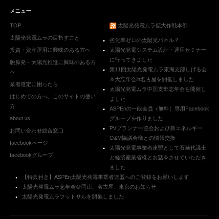
メニュー
TOP
太陽光発電ムラ拡大作戦本部
太陽光発電ムラの目指すこと
劣化率ゼロの太陽光パネル？
投資・資産運用に興味のある方へ
太陽光発電システム設計・運用セミナー
に行ってきました
脱原発・太陽光推進に興味のある方
第11回太陽光発電ムラ東海支部しげる会
へ
＆大忘年会in名古屋を開催しました
業者選定に困ったら
太陽光発電ムラ中国支部忘年会を開催し
はじめての方へ。このサイトの使い
ました
方
ASPEnの一般会員（無料）専用Facebook
about us
グループを作りました
PVプランナー協会および新エネルギー
お問い合わせ総合窓口
O&M協議会様との情報交換
facebookページ
太陽光発電事業者連盟として石崎代議士
facebookグループ
と経済産業省様とお話をさせていただき
ました
【特典付き】ASPEn太陽光発電事業者連盟へのご登録をお願いします
太陽光発電ムラ忘年会＠岡山、名古屋、東京のお知らせ
太陽光発電ムラフットサルを開催しました