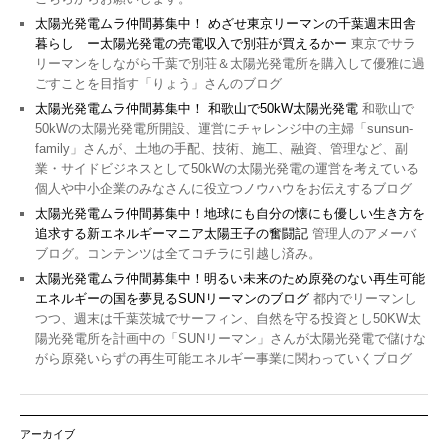
太陽光発電ムラ仲間募集中！ めざせ東京リーマンの千葉週末田舎
暮らし ー太陽光発電の売電収入で別荘が買えるかー
東京でサラ
リーマンをしながら千葉で別荘＆太陽光発電所を購入して優雅に過
ごすことを目指す「りょう」さんのブログ
太陽光発電ムラ仲間募集中！ 和歌山で50kW太陽光発電
和歌山で
50kWの太陽光発電所開設、運営にチャレンジ中の主婦「sunsun-
family」さんが、土地の手配、技術、施工、融資、管理など、副
業・サイドビジネスとして50kWの太陽光発電の運営を考えている
個人や中小企業のみなさんに役立つノウハウをお伝えするブログ
太陽光発電ムラ仲間募集中！地球にも自分の懐にも優しい生き方を
追求する新エネルギーマニア太陽王子の奮闘記
管理人のアメーバ
ブログ。コンテンツは全てコチラに引越し済み。
太陽光発電ムラ仲間募集中！明るい未来のため原発のない再生可能
エネルギーの国を夢見るSUNリーマンのブログ
都内でリーマンし
つつ、週末は千葉茨城でサーフィン、自然を守る投資とし50KW太
陽光発電所を計画中の「SUNリーマン」さんが太陽光発電で儲けな
がら原発いらずの再生可能エネルギー事業に関わっていくブログ
アーカイブ