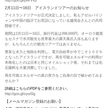
http://goo.gl/pWrVvp
2月11日〜16日 アイスランドツアーのお知らせ
アイスランドツアーが正式決定しました。私もアゼルバイジ
ャンや中国の臨沂でお世話になっている越境会さんとの共同
開催です。
期間は2月11日〜16日。旅行代金は398,000円。オーロラ鑑賞
もセスナで氷河観光も世界最大の露天風呂入浴もあります
が、もちろんただの観光ツアーではありません。
豊富な水力と地熱を利用し、電力自給率が今でこそ１００％
となったアイスランドですが、再生可能エネルギーの利用が
本格化したのは日本と同じオイルショック後。それまでは化
石園料を大量消費していました。
再生可能エネルギーの真の実力をご自身の目で確かめてみま
せんか？
詳細はこちらのPDFをご参照ください。
http://goo.gl/syw5Ig
【メールマガジン登録のお願い】