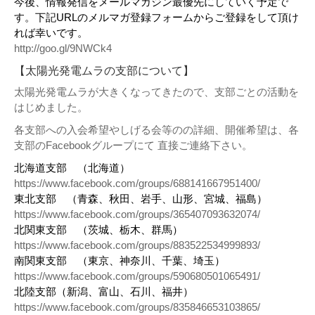
今後、情報発信をメールマガジン最優先にしていく予定で
す。下記URLのメルマガ登録フォームからご登録をして頂け
れば幸いです。
http://goo.gl/9NWCk4
【太陽光発電ムラの支部について】
太陽光発電ムラが大きくなってきたので、支部ごとの活動を
はじめました。
各支部への入会希望やしげる会等のの詳細、開催希望は、各
支部のFacebookグループにて 直接ご連絡下さい。
北海道支部 （北海道）
https://www.facebook.com/groups/688141667951400/
東北支部 （青森、秋田、岩手、山形、宮城、福島）
https://www.facebook.com/groups/365407093632074/
北関東支部 （茨城、栃木、群馬）
https://www.facebook.com/groups/883522534999893/
南関東支部 （東京、神奈川、千葉、埼玉）
https://www.facebook.com/groups/590680501065491/
北陸支部（新潟、富山、石川、福井）
https://www.facebook.com/groups/835846653103865/