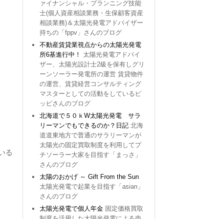
ァイナンシャル・プランニング技能
士(個人資産相談業務・生保顧客資産
相談業務)＆太陽光発電アドバイザー
持ちの「fppv」さんのブログ
不動産賃貸業視点からの太陽光発電
所6基進行中！
太陽光発電アドバイ
ザー、太陽光設計士2級を保有しグリ
ーンソーラー発電所の運営 賃貸物件
の運営、賃貸経営コンサルティング
マスターとしての活動をしているピ
ッピさんのブログ
北海道で５０ｋW太陽光発電 サラ
リーマンでもできるのか？日記
北海
道道東地方で普通のサラリーマンが
太陽光の固定買取制度を利用してプ
いる
チソーラー大家を目指す「まっさ」
さんのブログ
太陽のおかげ ～ Gift From the Sun
太陽光発電で起業を目指す「asian」
さんのブログ
太陽光発電で個人年金
固定価格買取
制度を活用した太陽光発電による売