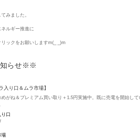
してみました。
エネルギー推進に
リックをお願いしますm(_ _)m
お知らせ※※
ラ入り口＆ムラ市場】
めがね＆プレミアム買い取り＋1.5円実施中。既に売電を開始して
。
入り口
/
市場