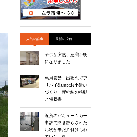
人気の記事
最新の投稿
子供が突然、意識不明
になりました
悪用厳禁！出張先でア
リバイ&amp;お小遣い
づくり 新幹線の移動
と領収書
近所のバキュームカー
事故で撒き散らされた
汚物が未だ片付けられ
ていない件