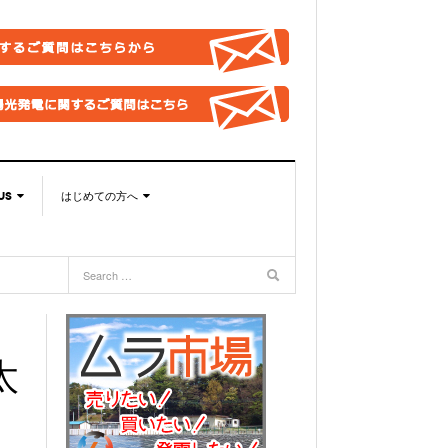
US
はじめての方へ
US
このサイトの使い方
合わせ総合窓口
太陽光発電ムラの目指すこと
取引法に基づく表記
バシーポリシー
太
OOKページ
BOOKグループ