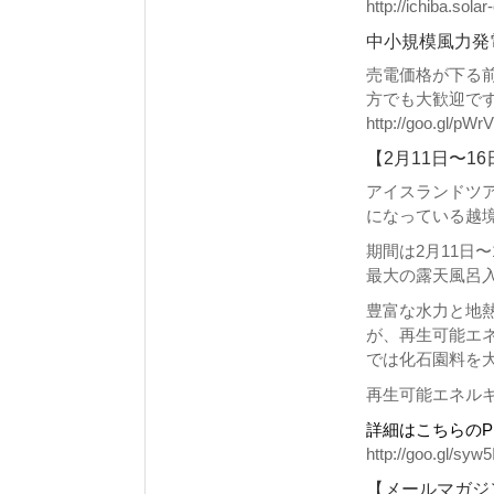
http://ichiba.solar-
中小規模風力発
売電価格が下る
方でも大歓迎で
http://goo.gl/pWr
【2月11日〜
アイスランドツ
になっている越
期間は2月11日
最大の露天風呂
豊富な水力と地
が、再生可能エ
では化石園料を
再生可能エネル
詳細はこちらのP
http://goo.gl/syw5
【メールマガジ