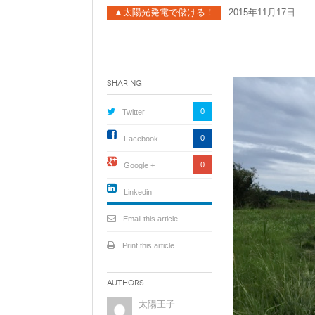
●自作キット
▲太陽光発電で儲ける！
2015年11月17日
セミナー動画販売
太陽光発電ムラオフライン活
動「しげる会」
Sharing
ソーラーシェアリングとは
0
Twitter
0
Facebook
0
Google +
Linkedin
active){li-
icon[type=linkedin-bug]
Email this article
[color=inverse]
.background{fill
Print this article
Authors
太陽王子