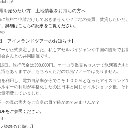
club.jp/
電を始めたい方、土地情報をお持ちの方へ
前に無料で申請だけしておきませんか？土地の売買、賃貸したいだ
す。
詳細はこちらの記事をご覧ください。
Vvp
16日 アイスランドツアーのお知らせ】
アーが正式決定しました。私もアゼルバイジャンや中国の臨沂でお
境会さんとの共同開催です。
〜16日。旅行代金は398,000円。オーロラ鑑賞もセスナで氷河観光も
入浴もありますが、もちろんただの観光ツアーではありません。
熱を利用し、電力自給率が今でこそ１００％となったアイスランド
ネルギーの利用が本格化したのは日本と同じオイルショック後。そ
大量消費していました。
ギーの真の実力をご自身の目で確かめてみませんか？
DFをご参照ください。
Ig
ン登録のお願い】