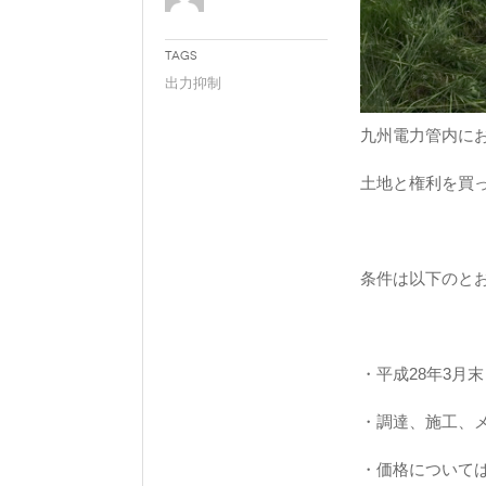
Tags
出力抑制
九州電力管内に
土地と権利を買
条件は以下のと
・平成28年3月
・調達、施工、
・価格について