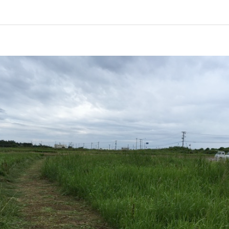
▲ご注意ください！詐欺事例
機器レンタル
●施工会社
紹介
●パネル
●パワコン
●体験会
●雑草対策
●保険
●架台
●フェンス
●メンテナンス
●土地探し