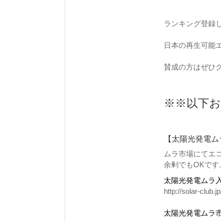
ランキング登録
日本の再生可能
賛成の方はぜひク
※※以下
【太陽光発電ム
ムラ市場にてエコ
余剰でもOKです
太陽光発電ムラ
http://solar-club.jp
太陽光発電ムラ