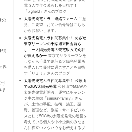
電収入で年金暮らしを目指す！
「bigfield」さんのブログ
太陽光発電ムラ 連絡フォーム
ご意
けの
見、ご要望、お問い合せ等はこちら
からお願いします。
太陽光発電ムラ仲間募集中！ めざせ
東京リーマンの千葉週末田舎暮ら
し ー太陽光発電の売電収入で別荘
世話
が買えるかー
東京でサラリーマンを
しながら千葉で別荘＆太陽光発電所
世界
を購入して優雅に過ごすことを目指
す「りょう」さんのブログ
太陽光発電ムラ仲間募集中！ 和歌山
です
で50kW太陽光発電
和歌山で50kWの
れま
太陽光発電所開設、運営にチャレン
ジ中の主婦「sunsun-family」さん
が、土地の手配、技術、施工、融
資、管理など、副業・サイドビジネ
スとして50kWの太陽光発電の運営を
考えている個人や中小企業のみなさ
んに役立つノウハウをお伝えするブ