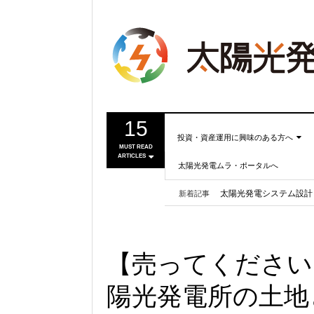
15
投資・資産運用に興味のある方へ
MUST READ
ARTICLES
太陽光発電ムラ・ポータルへ
投資・資産運用に興味のある
劣化率ゼロの太陽光パネ
方へ
太陽光発電システム設計
新着記事
事業計画を立ててみましょ
第11回太陽光発電ムラ
う！
太陽光発電ムラ中国支部
ASPEnの一般会員（無料
●正しい知識を持つ
【売ってください
●これからの太陽光発電
●運用ノウハウ
陽光発電所の土地
●分譲