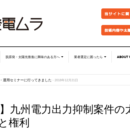
脱原発・太陽光推進に興味のある方へ
業者選定に困ったら
ABOUT 
脱原発・太陽光推進に興味の
自作キット
ABOUT 
ル？
- 2018年12月21日
ある方へ
・運用セミナーに行ってきました
パネル
お問い
- 2018年12月21日
東海支部しげる会＆大忘年会in名古屋を開催しました
なぜ今太陽光発電なのか。
- 2018年12月18日
架台販売
特定商
忘年会を開催しました
- 2018年12月18日
●お金が無くても太陽光推進！
）専用Facebookグループを作りました
フェンス
プライ
- 2018年12月18日
●グリーン投資減税
】九州電力出力抑制案件の
防草シート
FACEB
●再エネ法について
業務委託
FACE
●太陽光発電のリスク・デメリ
●金融対策・資金調達
と権利
ット
分譲紹介・販売
●太陽光発電所経営