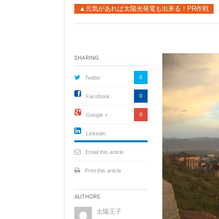
●自作キット
▲元気があれば太陽光発電も出来る！PR作戦
セミナー動画販売
太陽光発電ムラオフライン活
動「しげる会」
Sharing
ソーラーシェアリングとは
0
Twitter
0
Facebook
0
Google +
Linkedin
active){li-
icon[type=linkedin-bug]
Email this article
[color=inverse]
.background{fill
Print this article
Authors
太陽王子