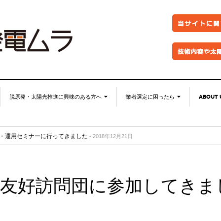
脱原発・太陽光推進に興味のある方へ
業者選定に困ったら
ABOUT 
脱原発・太陽光推進に興味の
自作キット
ABOUT 
ル？
- 2018年12月21日
ある方へ
・運用セミナーに行ってきました
パネル
お問い
- 2018年12月21日
東海支部しげる会＆大忘年会in名古屋を開催しました
なぜ今太陽光発電なのか。
- 2018年12月18日
架台販売
特定商
忘年会を開催しました
- 2018年12月18日
●お金が無くても太陽光推進！
）専用Facebookグループを作りました
フェンス
プライ
- 2018年12月18日
●グリーン投資減税
友好訪問団に参加してきま
防草シート
FACEB
●再エネ法について
業務委託
FACE
●太陽光発電のリスク・デメリ
●金融対策・資金調達
ット
分譲紹介・販売
●太陽光発電所経営