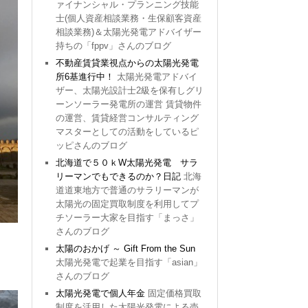
ァイナンシャル・プランニング技能
士(個人資産相談業務・生保顧客資産
相談業務)＆太陽光発電アドバイザー
持ちの「fppv」さんのブログ
不動産賃貸業視点からの太陽光発電
所6基進行中！
太陽光発電アドバイ
ザー、太陽光設計士2級を保有しグリ
ーンソーラー発電所の運営 賃貸物件
の運営、賃貸経営コンサルティング
マスターとしての活動をしているピ
ッピさんのブログ
北海道で５０ｋW太陽光発電 サラ
リーマンでもできるのか？日記
北海
道道東地方で普通のサラリーマンが
太陽光の固定買取制度を利用してプ
チソーラー大家を目指す「まっさ」
さんのブログ
太陽のおかげ ～ Gift From the Sun
太陽光発電で起業を目指す「asian」
さんのブログ
太陽光発電で個人年金
固定価格買取
制度を活用した太陽光発電による売