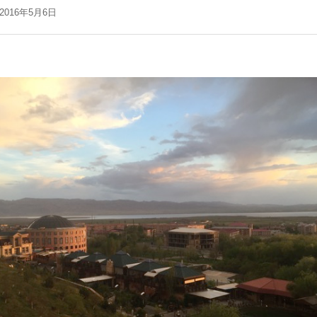
▲ご注意ください！詐欺事例
機器レンタル
●施工会社
2016年5月6日
紹介
●パネル
●パワコン
●体験会
●雑草対策
●保険
●架台
●フェンス
●メンテナンス
●土地探し