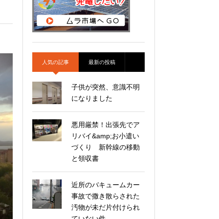
人気の記事
最新の投稿
子供が突然、意識不明
になりました
悪用厳禁！出張先でア
リバイ&amp;お小遣い
づくり 新幹線の移動
と領収書
近所のバキュームカー
事故で撒き散らされた
汚物が未だ片付けられ
ていない件