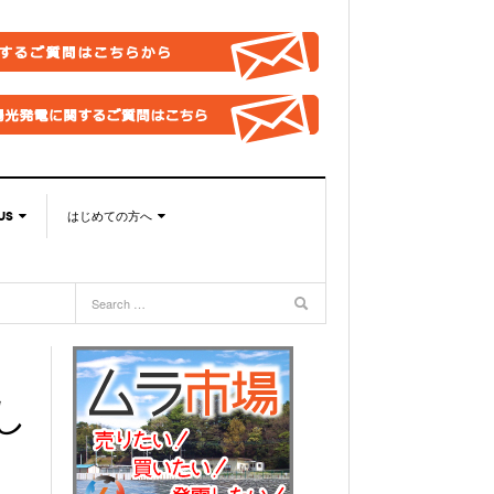
US
はじめての方へ
US
このサイトの使い方
合わせ総合窓口
太陽光発電ムラの目指すこと
取引法に基づく表記
バシーポリシー
し
OOKページ
BOOKグループ