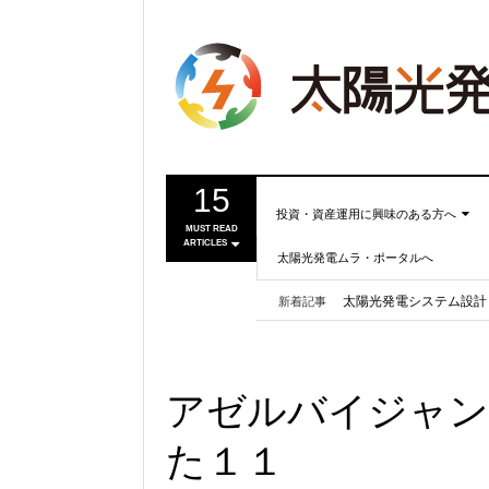
15
投資・資産運用に興味のある方へ
MUST READ
ARTICLES
太陽光発電ムラ・ポータルへ
投資・資産運用に興味のある
劣化率ゼロの太陽光パネ
方へ
太陽光発電システム設計
新着記事
事業計画を立ててみましょ
第11回太陽光発電ムラ
う！
太陽光発電ムラ中国支部
ASPEnの一般会員（無料
●正しい知識を持つ
アゼルバイジャン
●これからの太陽光発電
●運用ノウハウ
た１１
●分譲