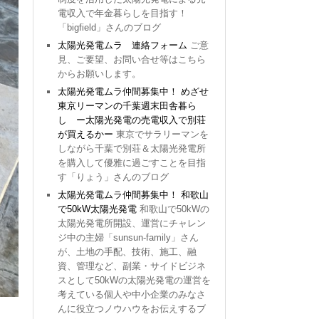
電収入で年金暮らしを目指す！
「bigfield」さんのブログ
太陽光発電ムラ 連絡フォーム
ご意
見、ご要望、お問い合せ等はこちら
からお願いします。
太陽光発電ムラ仲間募集中！ めざせ
東京リーマンの千葉週末田舎暮ら
し ー太陽光発電の売電収入で別荘
が買えるかー
東京でサラリーマンを
しながら千葉で別荘＆太陽光発電所
を購入して優雅に過ごすことを目指
す「りょう」さんのブログ
太陽光発電ムラ仲間募集中！ 和歌山
で50kW太陽光発電
和歌山で50kWの
太陽光発電所開設、運営にチャレン
ジ中の主婦「sunsun-family」さん
が、土地の手配、技術、施工、融
資、管理など、副業・サイドビジネ
スとして50kWの太陽光発電の運営を
考えている個人や中小企業のみなさ
んに役立つノウハウをお伝えするブ