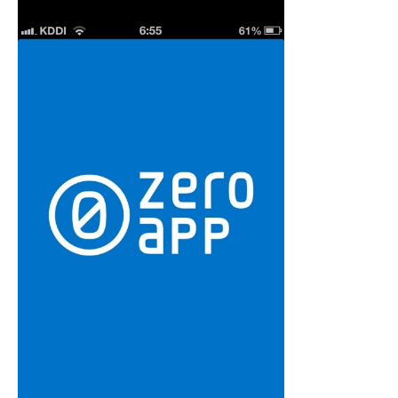
機器レンタル
●パワコン
●体験会
ソーラーシェアリングとは
●雑草対策
●保険
●架台
●フェンス
●メンテナンス
●土地探し