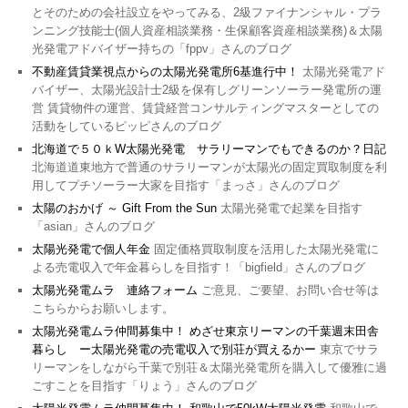
とそのための会社設立をやってみる、2級ファイナンシャル・プラ
ンニング技能士(個人資産相談業務・生保顧客資産相談業務)＆太陽
光発電アドバイザー持ちの「fppv」さんのブログ
不動産賃貸業視点からの太陽光発電所6基進行中！
太陽光発電アド
バイザー、太陽光設計士2級を保有しグリーンソーラー発電所の運
営 賃貸物件の運営、賃貸経営コンサルティングマスターとしての
活動をしているピッピさんのブログ
北海道で５０ｋW太陽光発電 サラリーマンでもできるのか？日記
北海道道東地方で普通のサラリーマンが太陽光の固定買取制度を利
用してプチソーラー大家を目指す「まっさ」さんのブログ
太陽のおかげ ～ Gift From the Sun
太陽光発電で起業を目指す
「asian」さんのブログ
太陽光発電で個人年金
固定価格買取制度を活用した太陽光発電に
よる売電収入で年金暮らしを目指す！「bigfield」さんのブログ
太陽光発電ムラ 連絡フォーム
ご意見、ご要望、お問い合せ等は
こちらからお願いします。
太陽光発電ムラ仲間募集中！ めざせ東京リーマンの千葉週末田舎
暮らし ー太陽光発電の売電収入で別荘が買えるかー
東京でサラ
リーマンをしながら千葉で別荘＆太陽光発電所を購入して優雅に過
ごすことを目指す「りょう」さんのブログ