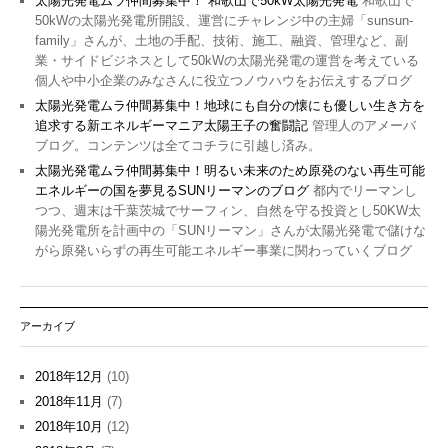
太陽光発電ムラ仲間募集中！ 和歌山で50kW太陽光発電
和歌山で
50kWの太陽光発電所開設、運営にチャレンジ中の主婦「sunsun-
family」さんが、土地の手配、技術、施工、融資、管理など、副
業・サイドビジネスとして50kWの太陽光発電の運営を考えている
個人や中小企業のみなさんに役立つノウハウをお伝えするブログ
太陽光発電ムラ仲間募集中！地球にも自分の懐にも優しい生き方を
追求する新エネルギーマニア太陽王子の奮闘記
管理人のアメーバ
ブログ。コンテンツは全てコチラに引越し済み。
太陽光発電ムラ仲間募集中！明るい未来のため原発のない再生可能
エネルギーの国を夢見るSUNリーマンのブログ
都内でリーマンし
つつ、週末は千葉茨城でサーフィン、自然を守る投資とし50KW太
陽光発電所を計画中の「SUNリーマン」さんが太陽光発電で儲けな
がら原発いらずの再生可能エネルギー事業に関わっていくブログ
アーカイブ
2018年12月
(10)
2018年11月
(7)
2018年10月
(12)