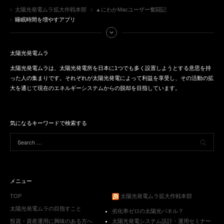
太陽光発電ムラ拡大作戦本部
▲にわかMacユーザー奮闘記
睡眠時間を増やすアプリ
太陽光発電ムラ
太陽光発電ムラは、太陽光発電所を日本に1つでも多く設置しようとする意思を持
った人の集まりです。それぞれが太陽光発電によって利益を享受し、その活動の拡
大を通じて現在のエネルギーシステムからの脱却を目指しています。
気になるキーワードで検索する
メニュー
TOP
太陽光発電ムラ拡大作戦本部
太陽光発電ムラの目指すこと
劣化率ゼロの太陽光パネル？
投資・資産運用に興味のある方へ
太陽光発電システム設計・運用セミナー