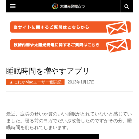
投資・資産運用に興味のある方へ
脱原発・太陽光推進に興味のある方へ
投資・資産運用に興味のある方へ
業者選定に困ったら
事業計画を立ててみましょう！
脱原発・太陽光推進に興味のある方へ
ABOUT US
●正しい知識を持つ
なぜ今太陽光発電なのか。
自作キット
睡眠時間を増やすアプリ
はじめての方へ
●お金が無くても太陽光推進！
パネル
ABOUT US
●グリーン投資減税
●これからの太陽光発電
▲にわかMacユーザー奮闘記
2013年1月17日
太陽光発電ムラ・ポータルへ
架台販売
お問い合わせ総合窓口
このサイトの使い方
●再エネ法について
●運用ノウハウ
フェンス
特定商取引法に基づく表記
太陽光発電ムラの目指すこと
●太陽光発電のリスク・デメリット
●金融対策・資金調達
●分譲
防草シート
プライバシーポリシー
▲ご注意ください！詐欺事例紹介
●太陽光発電所経営
●自作キット
最近、疲労のせいか質のいい睡眠がとれていないと感じてい
ました。寝る前のヨガでだいぶ改善したのですがその分、睡
業務委託
FACEBOOKページ
●施工会社
セミナー動画販売
眠時間を削られてしまいます。
分譲紹介・販売
FACEBOOKグループ
●パネル
太陽光発電ムラオフライン活動「しげる会」