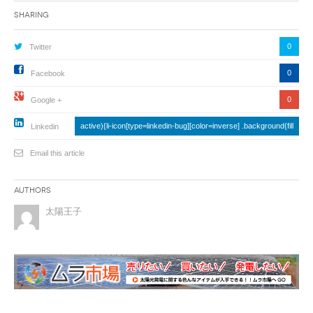
Sharing
0
Twitter
0
Facebook
0
Google +
active){li-icon[type=linkedin-bug][color=inverse] .background{fill
Linkedin
Email this article
Authors
太陽王子