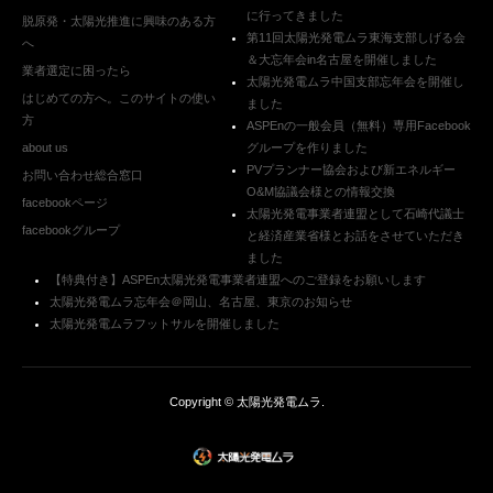
に行ってきました
脱原発・太陽光推進に興味のある方
第11回太陽光発電ムラ東海支部しげる会
へ
＆大忘年会in名古屋を開催しました
業者選定に困ったら
太陽光発電ムラ中国支部忘年会を開催し
はじめての方へ。このサイトの使い
ました
方
ASPEnの一般会員（無料）専用Facebook
about us
グループを作りました
PVプランナー協会および新エネルギー
お問い合わせ総合窓口
O&M協議会様との情報交換
facebookページ
太陽光発電事業者連盟として石崎代議士
facebookグループ
と経済産業省様とお話をさせていただき
ました
【特典付き】ASPEn太陽光発電事業者連盟へのご登録をお願いします
太陽光発電ムラ忘年会＠岡山、名古屋、東京のお知らせ
太陽光発電ムラフットサルを開催しました
Copyright ©
太陽光発電ムラ
.