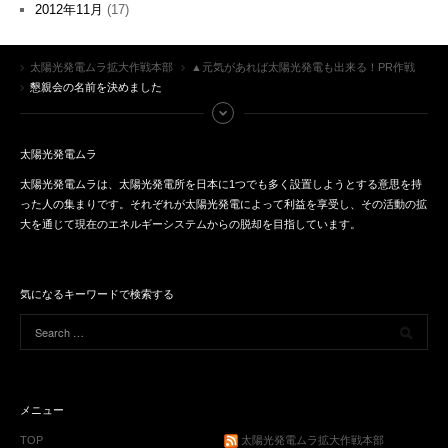
2012年11月
(17)
太陽光発電ムラ拡大作戦本部
▲元気があれば太陽光発電も出来る！PR作戦
懇親会の名前を決めました
太陽光発電ムラ
太陽光発電ムラは、太陽光発電所を日本に1つでも多く設置しようとする意思を持
った人の集まりです。それぞれが太陽光発電によって利益を享受し、その活動の拡
大を通じて現在のエネルギーシステムからの脱却を目指しています。
気になるキーワードで検索する
メニュー
TOP
太陽光発電ムラ拡大作戦本部