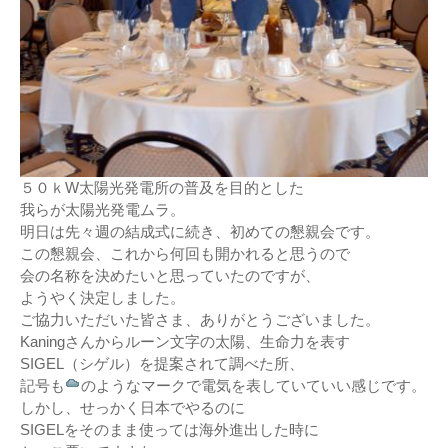
機器レンタル
●パワコン
●体験会
ソーラーシェアリングとは
●雑草対策
●保険
●架台
５０ｋW太陽光発電所の普及を目的とした
●フェンス
我らが太陽光発電ムラ。
明日は先々週の結成式に続き、初めての懇親会です。
●メンテナンス
この懇親会、これから何回も開かれると思うので
会の名称を決めたいと思っていたのですが、
●土地探し
ようやく決定しました。
ご協力いただいた皆さま、ありがとうございました。
Kaningさんからルーン文字の太陽、生命力を表す
SIGEL（シゲル）を提案されて調べた所、
記号も
のようなマークで電気を表していていい感じです。
しかし、せっかく日本でやるのに
SIGELをそのまま使っては海外進出した時に