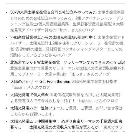
50kW未満太陽光発電＆合同会社設立をやってみた
太陽光発電事業
とそのための会社設立をやってみる、2級ファイナンシャル・プラ
ンニング技能士(個人資産相談業務・生保顧客資産相談業務)＆太陽
光発電アドバイザー持ちの「fppv」さんのブログ
不動産賃貸業視点からの太陽光発電所6基進行中！
太陽光発電アド
バイザー、太陽光設計士2級を保有しグリーンソーラー発電所の運
営 賃貸物件の運営、賃貸経営コンサルティングマスターとしての
活動をしているピッピさんのブログ
北海道で５０ｋW太陽光発電 サラリーマンでもできるのか？日記
北海道道東地方で普通のサラリーマンが太陽光の固定買取制度を利
用してプチソーラー大家を目指す「まっさ」さんのブログ
太陽のおかげ ～ Gift From the Sun
太陽光発電で起業を目指す
「asian」さんのブログ
太陽光発電で個人年金
固定価格買取制度を活用した太陽光発電に
よる売電収入で年金暮らしを目指す！「bigfield」さんのブログ
太陽光発電ムラ 連絡フォーム
ご意見、ご要望、お問い合せ等は
こちらからお願いします。
太陽光発電ムラ仲間募集中！ めざせ東京リーマンの千葉週末田舎
暮らし ー太陽光発電の売電収入で別荘が買えるかー
東京でサラ