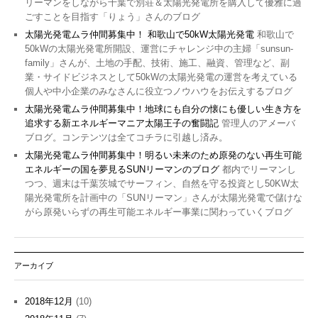
リーマンをしながら千葉で別荘＆太陽光発電所を購入して優雅に過
ごすことを目指す「りょう」さんのブログ
太陽光発電ムラ仲間募集中！ 和歌山で50kW太陽光発電
和歌山で
50kWの太陽光発電所開設、運営にチャレンジ中の主婦「sunsun-
family」さんが、土地の手配、技術、施工、融資、管理など、副
業・サイドビジネスとして50kWの太陽光発電の運営を考えている
個人や中小企業のみなさんに役立つノウハウをお伝えするブログ
太陽光発電ムラ仲間募集中！地球にも自分の懐にも優しい生き方を
追求する新エネルギーマニア太陽王子の奮闘記
管理人のアメーバ
ブログ。コンテンツは全てコチラに引越し済み。
太陽光発電ムラ仲間募集中！明るい未来のため原発のない再生可能
エネルギーの国を夢見るSUNリーマンのブログ
都内でリーマンし
つつ、週末は千葉茨城でサーフィン、自然を守る投資とし50KW太
陽光発電所を計画中の「SUNリーマン」さんが太陽光発電で儲けな
がら原発いらずの再生可能エネルギー事業に関わっていくブログ
アーカイブ
2018年12月
(10)