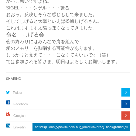
かっこ悪いですよね。
SIGEL・・・シゲル・・・繁る
おおっ。反映しそうな感じもして来ました。
そしてしげると太陽といえば松崎しげるさん。
これはますます太陽っぽくなってきました。
命名 しげる会
会の終わりにはみんなで肩を組んで
愛のメモリーを熱唱する可能性があります。
しっかりと覚えて・・・こなくてもいいです（笑）
では参加される皆さま、明日はよろしくお願いします。
Sharing
0
Twitter
0
Facebook
0
Google +
active){li-icon[type=linkedin-bug][color=inverse] .background{fill
Linkedin