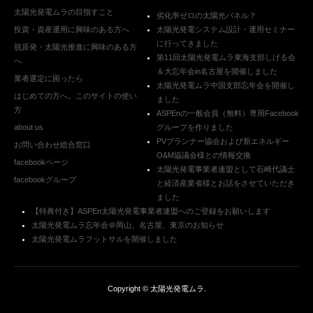
太陽光発電ムラの目指すこと
劣化率ゼロの太陽光パネル？
投資・資産運用に興味のある方へ
太陽光発電システム設計・運用セミナー
に行ってきました
脱原発・太陽光推進に興味のある方
第11回太陽光発電ムラ東海支部しげる会
へ
＆大忘年会in名古屋を開催しました
業者選定に困ったら
太陽光発電ムラ中国支部忘年会を開催し
はじめての方へ。このサイトの使い
ました
方
ASPEnの一般会員（無料）専用Facebook
about us
グループを作りました
PVプランナー協会および新エネルギー
お問い合わせ総合窓口
O&M協議会様との情報交換
facebookページ
太陽光発電事業者連盟として石崎代議士
facebookグループ
と経済産業省様とお話をさせていただき
ました
【特典付き】ASPEn太陽光発電事業者連盟へのご登録をお願いします
太陽光発電ムラ忘年会＠岡山、名古屋、東京のお知らせ
太陽光発電ムラフットサルを開催しました
Copyright ©
太陽光発電ムラ
.