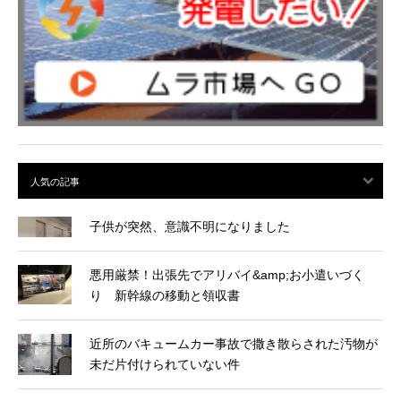
子供が突然、意識不明になりました
悪用厳禁！出張先でアリバイ&amp;お小遣いづく
り 新幹線の移動と領収書
近所のバキュームカー事故で撒き散らされた汚物が
未だ片付けられていない件