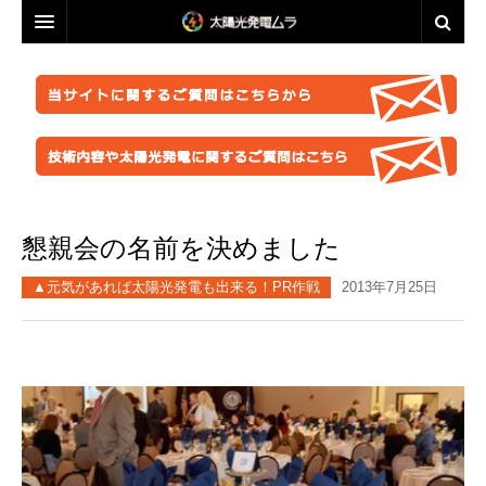
投資・資産運用に興味のある方へ
脱原発・太陽光推進に興味のある方へ
投資・資産運用に興味のある方へ
業者選定に困ったら
事業計画を立ててみましょう！
脱原発・太陽光推進に興味のある方へ
ABOUT US
●正しい知識を持つ
なぜ今太陽光発電なのか。
自作キット
懇親会の名前を決めました
はじめての方へ
●お金が無くても太陽光推進！
パネル
ABOUT US
●グリーン投資減税
●これからの太陽光発電
▲元気があれば太陽光発電も出来る！PR作戦
2013年7月25日
太陽光発電ムラ・ポータルへ
架台販売
お問い合わせ総合窓口
このサイトの使い方
●再エネ法について
●運用ノウハウ
フェンス
特定商取引法に基づく表記
太陽光発電ムラの目指すこと
●太陽光発電のリスク・デメリット
●金融対策・資金調達
●分譲
防草シート
プライバシーポリシー
▲ご注意ください！詐欺事例紹介
●太陽光発電所経営
●自作キット
業務委託
FACEBOOKページ
●施工会社
セミナー動画販売
分譲紹介・販売
FACEBOOKグループ
●パネル
太陽光発電ムラオフライン活動「しげる会」