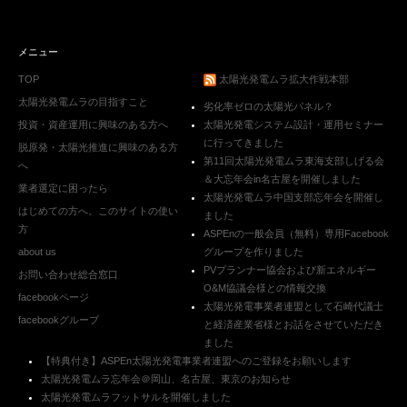
メニュー
TOP
太陽光発電ムラ拡大作戦本部
太陽光発電ムラの目指すこと
劣化率ゼロの太陽光パネル？
投資・資産運用に興味のある方へ
太陽光発電システム設計・運用セミナー
に行ってきました
脱原発・太陽光推進に興味のある方
第11回太陽光発電ムラ東海支部しげる会
へ
＆大忘年会in名古屋を開催しました
業者選定に困ったら
太陽光発電ムラ中国支部忘年会を開催し
はじめての方へ。このサイトの使い
ました
方
ASPEnの一般会員（無料）専用Facebook
about us
グループを作りました
PVプランナー協会および新エネルギー
お問い合わせ総合窓口
O&M協議会様との情報交換
facebookページ
太陽光発電事業者連盟として石崎代議士
facebookグループ
と経済産業省様とお話をさせていただき
ました
【特典付き】ASPEn太陽光発電事業者連盟へのご登録をお願いします
太陽光発電ムラ忘年会＠岡山、名古屋、東京のお知らせ
太陽光発電ムラフットサルを開催しました