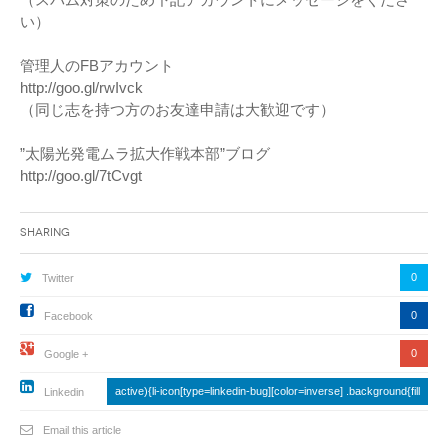
い）
管理人のFBアカウント
http://goo.gl/rwIvck
（同じ志を持つ方のお友達申請は大歓迎です）
”太陽光発電ムラ拡大作戦本部”ブログ
http://goo.gl/7tCvgt
Sharing
0
Twitter
0
Facebook
0
Google +
active){li-icon[type=linkedin-bug][color=inverse] .background{fill
Linkedin
Email this article