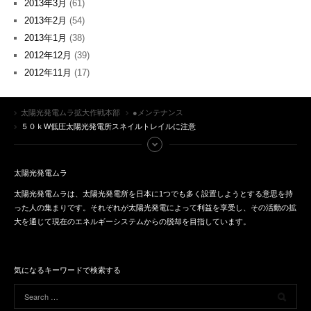
2013年3月
(61)
2013年2月
(54)
2013年1月
(38)
2012年12月
(39)
2012年11月
(17)
太陽光発電ムラ拡大作戦本部
●メンテナンス
５０ｋW低圧太陽光発電所スネイルトレイルに注意
太陽光発電ムラ
太陽光発電ムラは、太陽光発電所を日本に1つでも多く設置しようとする意思を持
った人の集まりです。それぞれが太陽光発電によって利益を享受し、その活動の拡
大を通じて現在のエネルギーシステムからの脱却を目指しています。
気になるキーワードで検索する