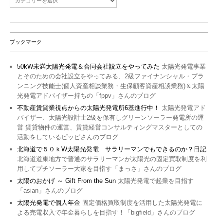
ブックマーク
50kW未満太陽光発電＆合同会社設立をやってみた
太陽光発電事業
とそのための会社設立をやってみる、2級ファイナンシャル・プラ
ンニング技能士(個人資産相談業務・生保顧客資産相談業務)＆太陽
光発電アドバイザー持ちの「fppv」さんのブログ
不動産賃貸業視点からの太陽光発電所6基進行中！
太陽光発電アド
バイザー、太陽光設計士2級を保有しグリーンソーラー発電所の運
営 賃貸物件の運営、賃貸経営コンサルティングマスターとしての
活動をしているピッピさんのブログ
北海道で５０ｋW太陽光発電 サラリーマンでもできるのか？日記
北海道道東地方で普通のサラリーマンが太陽光の固定買取制度を利
用してプチソーラー大家を目指す「まっさ」さんのブログ
太陽のおかげ ～ Gift From the Sun
太陽光発電で起業を目指す
「asian」さんのブログ
太陽光発電で個人年金
固定価格買取制度を活用した太陽光発電に
よる売電収入で年金暮らしを目指す！「bigfield」さんのブログ