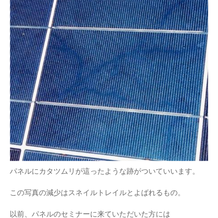
機器レンタル
●パワコン
●体験会
ソーラーシェアリングとは
●雑草対策
●保険
●架台
●フェンス
●メンテナンス
●土地探し
パネルにカタツムリが這ったような跡がついていいます。
この写真の減少はスネイルトレイルとよばれるもの。
以前、パネルのセミナーに来ていただいた方には