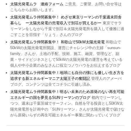
太陽光発電ムラ 連絡フォーム
ご意見、ご要望、お問い合せ等は
こちらからお願いします。
太陽光発電ムラ仲間募集中！ めざせ東京リーマンの千葉週末田舎
暮らし ー太陽光発電の売電収入で別荘が買えるかー
東京でサラ
リーマンをしながら千葉で別荘＆太陽光発電所を購入して優雅に過
ごすことを目指す「りょう」さんのブログ
太陽光発電ムラ仲間募集中！ 和歌山で50kW太陽光発電
和歌山で
50kWの太陽光発電所開設、運営にチャレンジ中の主婦「sunsun-
family」さんが、土地の手配、技術、施工、融資、管理など、副
業・サイドビジネスとして50kWの太陽光発電の運営を考えている
個人や中小企業のみなさんに役立つノウハウをお伝えするブログ
太陽光発電ムラ仲間募集中！地球にも自分の懐にも優しい生き方を
追求する新エネルギーマニア太陽王子の奮闘記
管理人のアメーバ
ブログ。コンテンツは全てコチラに引越し済み。
太陽光発電ムラ仲間募集中！明るい未来のため原発のない再生可能
エネルギーの国を夢見るSUNリーマンのブログ
都内でリーマンし
つつ、週末は千葉茨城でサーフィン、自然を守る投資とし50KW太
陽光発電所を計画中の「SUNリーマン」さんが太陽光発電で儲けな
がら原発いらずの再生可能エネルギー事業に関わっていくブログ