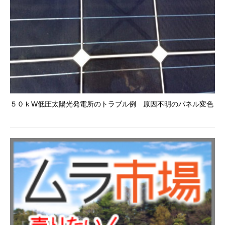
５０ｋW低圧太陽光発電所のトラブル例 原因不明のパネル変色