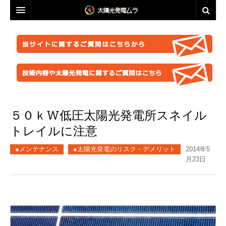
投資・資産運用に興味のある方へ
脱原発・太陽光推進に興味のある方へ
投資・資産運用に興味のある方へ
業者選定に困ったら
事業計画を立ててみましょう！
脱原発・太陽光推進に興味のある方へ
ABOUT US
●正しい知識を持つ
なぜ今太陽光発電なのか。
自作キット
５０ｋW低圧太陽光発電所スネイル
はじめての方へ
●お金が無くても太陽光推進！
パネル
ABOUT US
●グリーン投資減税
●これからの太陽光発電
トレイルに注意
太陽光発電ムラ・ポータルへ
架台販売
お問い合わせ総合窓口
このサイトの使い方
●再エネ法について
●運用ノウハウ
●メンテナンス
●太陽光発電のリスク・デメリット
2014年5
フェンス
特定商取引法に基づく表記
太陽光発電ムラの目指すこと
●太陽光発電のリスク・デメリット
●金融対策・資金調達
月23日
●分譲
防草シート
プライバシーポリシー
▲ご注意ください！詐欺事例紹介
●太陽光発電所経営
●自作キット
業務委託
FACEBOOKページ
●施工会社
セミナー動画販売
分譲紹介・販売
FACEBOOKグループ
●パネル
太陽光発電ムラオフライン活動「しげる会」