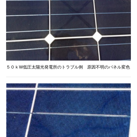
５０ｋW低圧太陽光発電所のトラブル例 原因不明のパネル変色