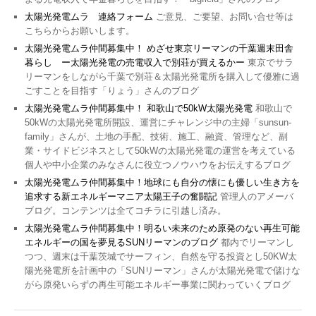
太陽光発電ムラ 連絡フォーム
ご意見、ご要望、お問い合せ等は
こちらからお願いします。
太陽光発電ムラ仲間募集中！ めざせ東京リーマンの千葉週末田舎
暮らし ー太陽光発電の売電収入で別荘が買えるかー
東京でサラ
リーマンをしながら千葉で別荘＆太陽光発電所を購入して優雅に過
ごすことを目指す「りょう」さんのブログ
太陽光発電ムラ仲間募集中！ 和歌山で50kW太陽光発電
和歌山で
50kWの太陽光発電所開設、運営にチャレンジ中の主婦「sunsun-
family」さんが、土地の手配、技術、施工、融資、管理など、副
業・サイドビジネスとして50kWの太陽光発電の運営を考えている
個人や中小企業のみなさんに役立つノウハウをお伝えするブログ
太陽光発電ムラ仲間募集中！地球にも自分の懐にも優しい生き方を
追求する新エネルギーマニア太陽王子の奮闘記
管理人のアメーバ
ブログ。コンテンツは全てコチラに引越し済み。
太陽光発電ムラ仲間募集中！明るい未来のため原発のない再生可能
エネルギーの国を夢見るSUNリーマンのブログ
都内でリーマンし
つつ、週末は千葉茨城でサーフィン、自然を守る投資とし50KW太
陽光発電所を計画中の「SUNリーマン」さんが太陽光発電で儲けな
がら原発いらずの再生可能エネルギー事業に関わっていくブログ