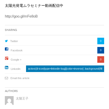
太陽光発電ムラセミナー動画配信中
http://goo.gl/mFe8oB
Sharing
0
Twitter
0
Facebook
0
Google +
active){li-icon[type=linkedin-bug][color=inverse] .background{fill
Linkedin
Email this article
Authors
太陽王子