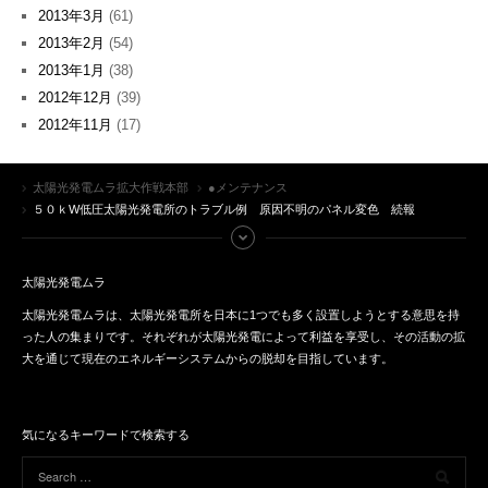
2013年3月
(61)
2013年2月
(54)
2013年1月
(38)
2012年12月
(39)
2012年11月
(17)
太陽光発電ムラ拡大作戦本部
●メンテナンス
５０ｋW低圧太陽光発電所のトラブル例 原因不明のパネル変色 続報
太陽光発電ムラ
太陽光発電ムラは、太陽光発電所を日本に1つでも多く設置しようとする意思を持
った人の集まりです。それぞれが太陽光発電によって利益を享受し、その活動の拡
大を通じて現在のエネルギーシステムからの脱却を目指しています。
気になるキーワードで検索する