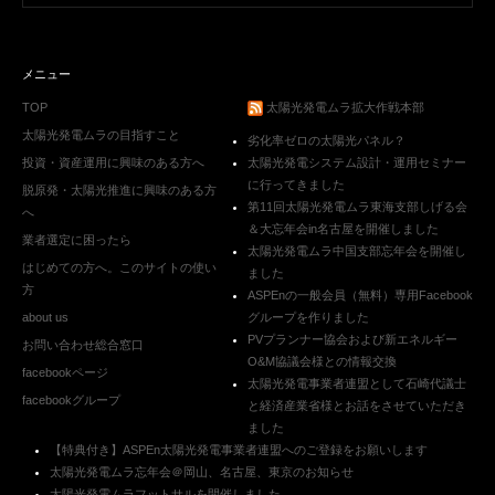
メニュー
TOP
太陽光発電ムラ拡大作戦本部
太陽光発電ムラの目指すこと
劣化率ゼロの太陽光パネル？
投資・資産運用に興味のある方へ
太陽光発電システム設計・運用セミナー
に行ってきました
脱原発・太陽光推進に興味のある方
第11回太陽光発電ムラ東海支部しげる会
へ
＆大忘年会in名古屋を開催しました
業者選定に困ったら
太陽光発電ムラ中国支部忘年会を開催し
はじめての方へ。このサイトの使い
ました
方
ASPEnの一般会員（無料）専用Facebook
about us
グループを作りました
PVプランナー協会および新エネルギー
お問い合わせ総合窓口
O&M協議会様との情報交換
facebookページ
太陽光発電事業者連盟として石崎代議士
facebookグループ
と経済産業省様とお話をさせていただき
ました
【特典付き】ASPEn太陽光発電事業者連盟へのご登録をお願いします
太陽光発電ムラ忘年会＠岡山、名古屋、東京のお知らせ
太陽光発電ムラフットサルを開催しました