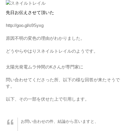
機器レンタル
●パワコン
●体験会
ソーラーシェアリングとは
先日お伝えさせて頂いた
●雑草対策
http://goo.gl/o9Syxg
●保険
原因不明の変色の理由がわかりました。
●架台
どうやらやはりスネイルトレイルのようです。
●フェンス
太陽光発電ムラ仲間のKさんが専門家に
●メンテナンス
問い合わせてくださった所、以下の様な回答が来たそうで
●土地探し
す。
以下、その一部を伏せた上で引用します。
お問い合わせの件、結論から言いますと、