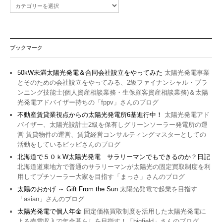
ブックマーク
50kW未満太陽光発電＆合同会社設立をやってみた
太陽光発電事業
とそのための会社設立をやってみる、2級ファイナンシャル・プラ
ンニング技能士(個人資産相談業務・生保顧客資産相談業務)＆太陽
光発電アドバイザー持ちの「fppv」さんのブログ
不動産賃貸業視点からの太陽光発電所6基進行中！
太陽光発電アド
バイザー、太陽光設計士2級を保有しグリーンソーラー発電所の運
営 賃貸物件の運営、賃貸経営コンサルティングマスターとしての
活動をしているピッピさんのブログ
北海道で５０ｋW太陽光発電 サラリーマンでもできるのか？日記
北海道道東地方で普通のサラリーマンが太陽光の固定買取制度を利
用してプチソーラー大家を目指す「まっさ」さんのブログ
太陽のおかげ ～ Gift From the Sun
太陽光発電で起業を目指す
「asian」さんのブログ
太陽光発電で個人年金
固定価格買取制度を活用した太陽光発電に
よる売電収入で年金暮らしを目指す！「bigfield」さんのブログ