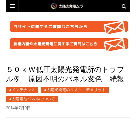
投資・資産運用に興味のある方へ
脱原発・太陽光推進に興味のある方へ
投資・資産運用に興味のある方へ
業者選定に困ったら
事業計画を立ててみましょう！
脱原発・太陽光推進に興味のある方へ
ABOUT US
●正しい知識を持つ
なぜ今太陽光発電なのか。
自作キット
５０ｋW低圧太陽光発電所のトラブ
はじめての方へ
●お金が無くても太陽光推進！
パネル
ABOUT US
●グリーン投資減税
●これからの太陽光発電
ル例 原因不明のパネル変色 続報
太陽光発電ムラ・ポータルへ
架台販売
お問い合わせ総合窓口
このサイトの使い方
●再エネ法について
●運用ノウハウ
●メンテナンス
●太陽光発電のリスク・デメリット
フェンス
特定商取引法に基づく表記
太陽光発電ムラの目指すこと
●太陽光発電のリスク・デメリット
●金融対策・資金調達
●分譲
●太陽電池パネルについて
防草シート
プライバシーポリシー
▲ご注意ください！詐欺事例紹介
●太陽光発電所経営
2014年7月9日
●自作キット
業務委託
FACEBOOKページ
●施工会社
セミナー動画販売
分譲紹介・販売
FACEBOOKグループ
●パネル
太陽光発電ムラオフライン活動「しげる会」