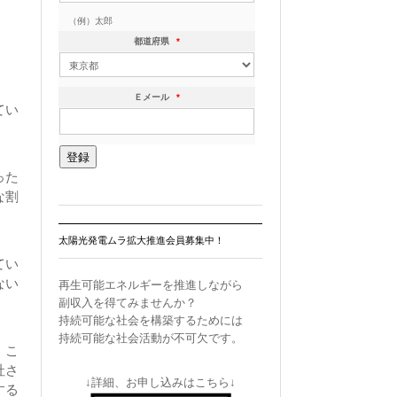
（例）太郎
都道府県
*
Ｅメール
*
てい
った
な割
太陽光発電ムラ拡大推進会員募集中！
てい
ない
再生可能エネルギーを推進しながら
副収入を得てみませんか？
持続可能な社会を構築するためには
持続可能な社会活動が不可欠です。
。こ
社さ
↓詳細、お申し込みはこちら↓
する