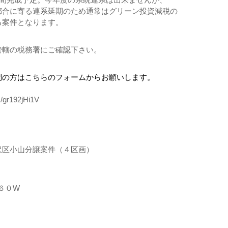
都合に寄る連系延期のため通常はグリーン投資減税の
る案件となります。
管轄の税務署にご確認下さい。
問の方はこちらのフォームからお願いします。
s/gr192jHi1V
沢区小山分譲案件（４区画）
２６０W