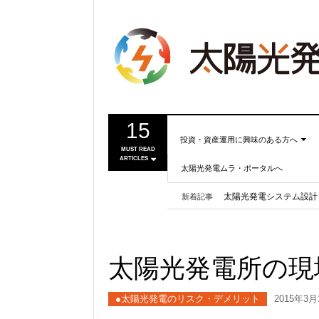
15
投資・資産運用に興味のある方へ
MUST READ
ARTICLES
太陽光発電ムラ・ポータルへ
投資・資産運用に興味のある
劣化率ゼロの太陽光パネ
方へ
太陽光発電システム設計
新着記事
事業計画を立ててみましょ
第11回太陽光発電ムラ
う！
太陽光発電ムラ中国支部
ASPEnの一般会員（無料
●正しい知識を持つ
太陽光発電所の現
●これからの太陽光発電
●運用ノウハウ
●太陽光発電のリスク・デメリット
2015年3月
●分譲