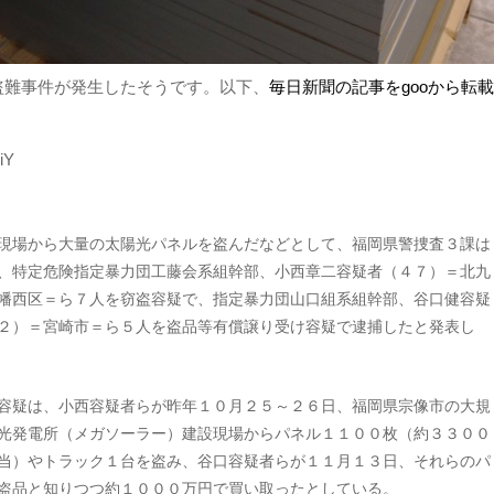
盗難事件が発生したそうです。以下、
毎日新聞の記事をgooから転
EiY
場から大量の太陽光パネルを盗んだなどとして、福岡県警捜査３課は
、特定危険指定暴力団工藤会系組幹部、小西章二容疑者（４７）＝北九
幡西区＝ら７人を窃盗容疑で、指定暴力団山口組系組幹部、谷口健容疑
２）＝宮崎市＝ら５人を盗品等有償譲り受け容疑で逮捕したと発表し
疑は、小西容疑者らが昨年１０月２５～２６日、福岡県宗像市の大規
光発電所（メガソーラー）建設現場からパネル１１００枚（約３３００
当）やトラック１台を盗み、谷口容疑者らが１１月１３日、それらのパ
盗品と知りつつ約１０００万円で買い取ったとしている。