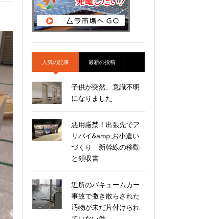
人気の記事
最新の投稿
子供が突然、意識不明
になりました
悪用厳禁！出張先でア
リバイ&amp;お小遣い
づくり 新幹線の移動
と領収書
近所のバキュームカー
事故で撒き散らされた
汚物が未だ片付けられ
ていない件