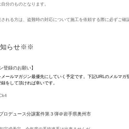
は自分のものとなります。
達される方は、盗難時の対応について施工を依頼する際に必ずご確
お知らせ※※
ン登録のお願い】
をメールマガジン最優先にしていく予定です。下記URLのメルマガ
登録をして頂ければ幸いです。
WCk4
プロデュース分譲案件第３弾＠岩手県奥州市
上旬完成予定。今年度の系統連系は出来ませんが、