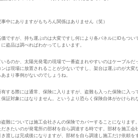
記事中にありますがもちろん関係はありません（笑）
高価ですが、持ち運ぶのは大変ですし何により各パネルにIDもつい
うに盗品は調べればわかってしまいます。
ているのか、太陽光発電の現場で一番盗まれやすいのはケーブルだ
コンは現場に放置されることが少ないですし、架台は運ぶのが大変
らあまり事例がないのでしょうね。
所有する際には通常、保険に入りますが、盗難も入った保険に入っ
と保証対象にはなりません。というより恐らく保険自体がかけられ
の盗難については施工会社さんの保険でカバーすることになります
ただきたいのが発電所の部材を自ら調達する時です。部材を施工会
引き渡しは完成後になりますが、部材を自ら調達し施工だけ依頼を