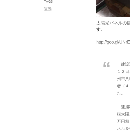
Tags
盗難
太陽光パネルの
す。
http://goo.gl/UNr
建設現
１２日
州市八
者（４
た。
逮捕容
模太陽
万円相
ネルを