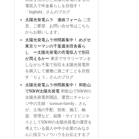
電収入で年金暮らしを目指す！
「bigfield」さんのブログ
太陽光発電ムラ 連絡フォーム
ご意
見、ご要望、お問い合せ等はこちら
からお願いします。
太陽光発電ムラ仲間募集中！ めざせ
東京リーマンの千葉週末田舎暮ら
し ー太陽光発電の売電収入で別荘
が買えるかー
東京でサラリーマンを
しながら千葉で別荘＆太陽光発電所
を購入して優雅に過ごすことを目指
す「りょう」さんのブログ
太陽光発電ムラ仲間募集中！ 和歌山
で50kW太陽光発電
和歌山で50kWの
太陽光発電所開設、運営にチャレン
ジ中の主婦「sunsun-family」さん
が、土地の手配、技術、施工、融
資、管理など、副業・サイドビジネ
スとして50kWの太陽光発電の運営を
考えている個人や中小企業のみなさ
んに役立つノウハウをお伝えするブ