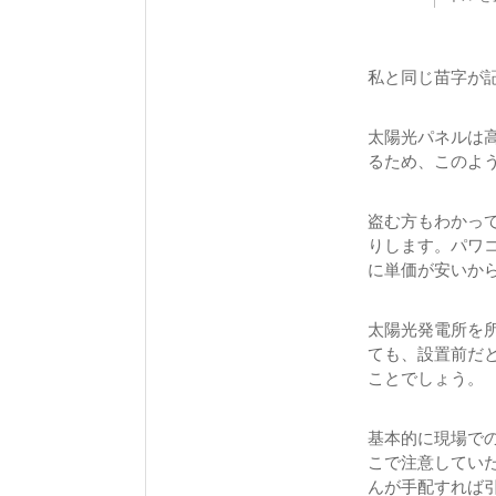
私と同じ苗字が
太陽光パネルは
るため、このよ
盗む方もわかっ
りします。パワ
に単価が安いか
太陽光発電所を
ても、設置前だ
ことでしょう。
基本的に現場で
こで注意してい
んが手配すれば