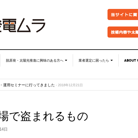
脱原発・太陽光推進に興味のある方へ
業者選定に困ったら
ABOUT 
脱原発・太陽光推進に興味の
自作キット
ABOUT 
ル？
- 2018年12月21日
ある方へ
・運用セミナーに行ってきました
パネル
お問い
- 2018年12月21日
東海支部しげる会＆大忘年会in名古屋を開催しました
なぜ今太陽光発電なのか。
- 2018年12月18日
架台販売
特定商
忘年会を開催しました
- 2018年12月18日
●お金が無くても太陽光推進！
）専用Facebookグループを作りました
フェンス
プライ
- 2018年12月18日
●グリーン投資減税
場で盗まれるもの
防草シート
FACEB
●再エネ法について
業務委託
FACE
●太陽光発電のリスク・デメリ
●金融対策・資金調達
14日
ット
分譲紹介・販売
●太陽光発電所経営