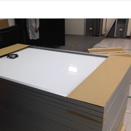
▲ご注意ください！詐欺事例
機器レンタル
●施工会社
紹介
●パネル
●パワコン
●体験会
●雑草対策
●保険
●架台
●フェンス
●メンテナンス
●土地探し