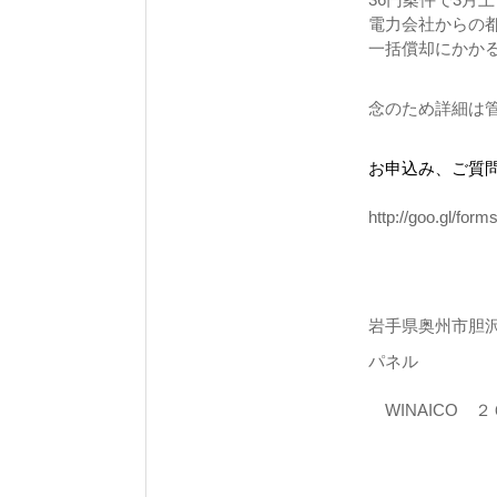
電力会社からの
一括償却にかか
念のため詳細は
お申込み、ご質
http://goo.gl/form
岩手県奥州市胆
パネル
WINAICO 