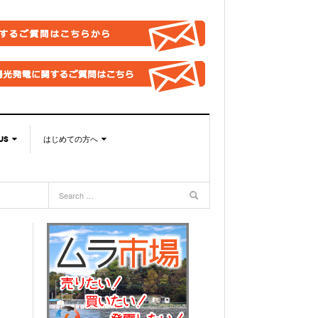
US
はじめての方へ
US
このサイトの使い方
合わせ総合窓口
太陽光発電ムラの目指すこと
取引法に基づく表記
バシーポリシー
OOKページ
BOOKグループ