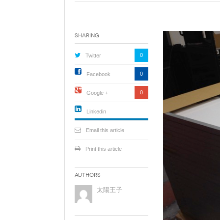
●自作キット
セミナー動画販売
Sharing
太陽光発電ムラオフライン活
動「しげる会」
0
Twitter
ソーラーシェアリングとは
0
Facebook
0
Google +
Linkedin
active){li-
icon[type=linkedin-bug]
Email this article
[color=inverse]
.background{fill
Print this article
Authors
太陽王子