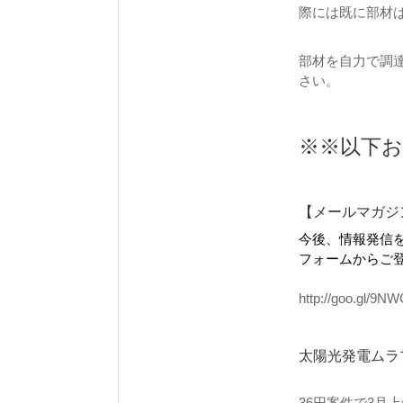
際には既に部材
部材を自力で調
さい。
※※以下
【メールマガジ
今後、情報発信
フォームからご
http://goo.gl/9N
太陽光発電ムラ
36円案件で3月