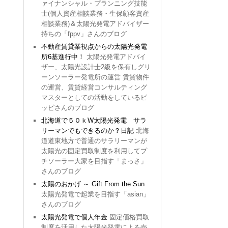
ァイナンシャル・プランニング技能
士(個人資産相談業務・生保顧客資産
相談業務)＆太陽光発電アドバイザー
持ちの「fppv」さんのブログ
不動産賃貸業視点からの太陽光発電
所6基進行中！
太陽光発電アドバイ
ザー、太陽光設計士2級を保有しグリ
ーンソーラー発電所の運営 賃貸物件
の運営、賃貸経営コンサルティング
マスターとしての活動をしているピ
ッピさんのブログ
北海道で５０ｋW太陽光発電 サラ
リーマンでもできるのか？日記
北海
道道東地方で普通のサラリーマンが
太陽光の固定買取制度を利用してプ
チソーラー大家を目指す「まっさ」
さんのブログ
太陽のおかげ ～ Gift From the Sun
太陽光発電で起業を目指す「asian」
さんのブログ
太陽光発電で個人年金
固定価格買取
制度を活用した太陽光発電による売