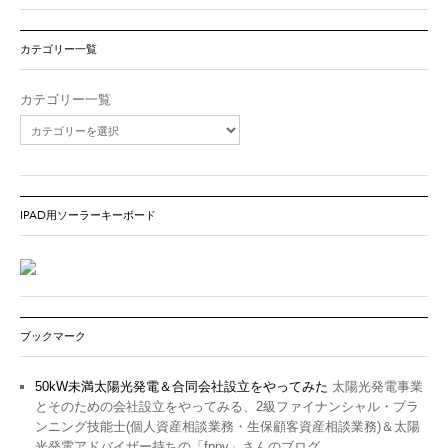
カテゴリー一覧
カテゴリー一覧
IPAD用ソーラーキーボード
ブックマーク
50kW未満太陽光発電＆合同会社設立をやってみた
太陽光発電事業
とそのための会社設立をやってみる、2級ファイナンシャル・プラ
ンニング技能士(個人資産相談業務・生保顧客資産相談業務)＆太陽
光発電アドバイザー持ちの「fppv」さんのブログ