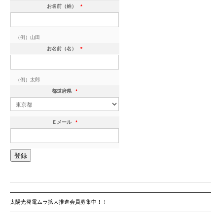
お名前（姓）
*
（例）山田
お名前（名）
*
（例）太郎
都道府県
*
Ｅメール
*
太陽光発電ムラ拡大推進会員募集中！！