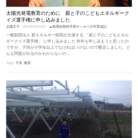
機器レンタル
●パワコン
●体験会
太陽光発電教育のために 親と子のこどもエネルギーク
ソーラーシェアリングとは
イズ選手権に申し込みました
●雑草対策
太陽王子
- 2014年9月25日 -
▲商用自然科学系サッカー少年育成記
●保険
一般財団法人 新エネルギー財団が主催する 「親と子のこどもエネル
ギークイズ選手権」 に申し込みました 昨年も申し込もうと思ったの
●架台
ですが、子供が小学生以上でなければいけないので断念しました。ど
んな問題が出るのかわからないの
…
●フェンス
Tags:
子供
,
教育
●メンテナンス
●土地探し