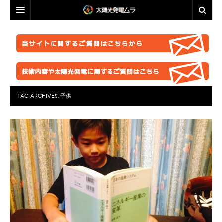
投資・資産運用に興味のある方へ
脱原発・太陽光推進に興味のある方へ
投資・資産運用に興味のある方へ
業者選定に困ったら
事業計画を立ててみましょう！
脱原発・太陽光推進に興味のある方へ
ABOUT US
●正しい知識を持つ
なぜ今太陽光発電なのか。
自作キット
TAG ARCHIVES:
子供
はじめての方へ
●お金が無くても太陽光推進！
パネル
ABOUT US
●グリーン投資減税
●これからの太陽光発電
太陽光発電ムラ・ポータルへ
架台販売
お問い合わせ総合窓口
このサイトの使い方
●再エネ法について
●運用ノウハウ
フェンス
特定商取引法に基づく表記
太陽光発電ムラの目指すこと
●太陽光発電のリスク・デメリット
●金融対策・資金調達
●分譲
防草シート
プライバシーポリシー
▲ご注意ください！詐欺事例紹介
●太陽光発電所経営
●自作キット
業務委託
FACEBOOKページ
●施工会社
セミナー動画販売
分譲紹介・販売
FACEBOOKグループ
●パネル
太陽光発電ムラオフライン活動「しげる会」