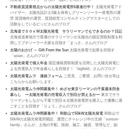
不動産賃貸業視点からの太陽光発電所6基進行中！
太陽光発電アド
バイザー、太陽光設計士2級を保有しグリーンソーラー発電所の運
営 賃貸物件の運営、賃貸経営コンサルティングマスターとしての
活動をしているピッピさんのブログ
北海道で５０ｋW太陽光発電 サラリーマンでもできるのか？日記
北海道道東地方で普通のサラリーマンが太陽光の固定買取制度を利
用してプチソーラー大家を目指す「まっさ」さんのブログ
太陽のおかげ ～ Gift From the Sun
太陽光発電で起業を目指す
「asian」さんのブログ
太陽光発電で個人年金
固定価格買取制度を活用した太陽光発電に
よる売電収入で年金暮らしを目指す！「bigfield」さんのブログ
太陽光発電ムラ 連絡フォーム
ご意見、ご要望、お問い合せ等は
こちらからお願いします。
太陽光発電ムラ仲間募集中！ めざせ東京リーマンの千葉週末田舎
暮らし ー太陽光発電の売電収入で別荘が買えるかー
東京でサラ
リーマンをしながら千葉で別荘＆太陽光発電所を購入して優雅に過
ごすことを目指す「りょう」さんのブログ
太陽光発電ムラ仲間募集中！ 和歌山で50kW太陽光発電
和歌山で
50kWの太陽光発電所開設、運営にチャレンジ中の主婦「sunsun-
family」さんが、土地の手配、技術、施工、融資、管理など、副