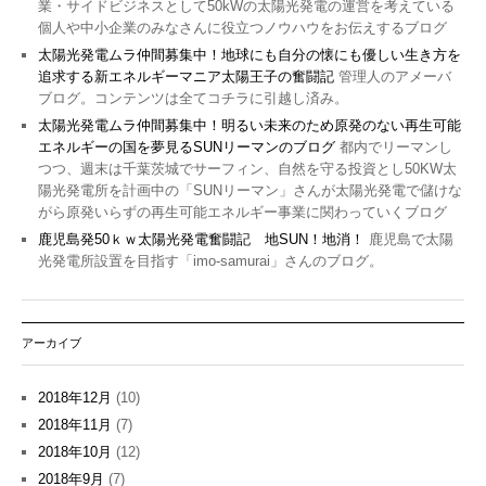
業・サイドビジネスとして50kWの太陽光発電の運営を考えている
個人や中小企業のみなさんに役立つノウハウをお伝えするブログ
太陽光発電ムラ仲間募集中！地球にも自分の懐にも優しい生き方を
追求する新エネルギーマニア太陽王子の奮闘記
管理人のアメーバ
ブログ。コンテンツは全てコチラに引越し済み。
太陽光発電ムラ仲間募集中！明るい未来のため原発のない再生可能
エネルギーの国を夢見るSUNリーマンのブログ
都内でリーマンし
つつ、週末は千葉茨城でサーフィン、自然を守る投資とし50KW太
陽光発電所を計画中の「SUNリーマン」さんが太陽光発電で儲けな
がら原発いらずの再生可能エネルギー事業に関わっていくブログ
鹿児島発50ｋｗ太陽光発電奮闘記 地SUN！地消！
鹿児島で太陽
光発電所設置を目指す「imo-samurai」さんのブログ。
アーカイブ
2018年12月
(10)
2018年11月
(7)
2018年10月
(12)
2018年9月
(7)