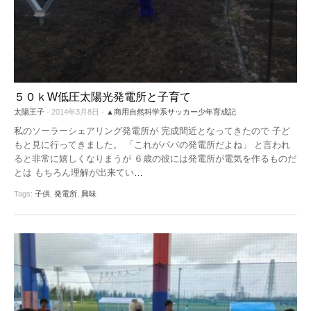
５０ｋW低圧太陽光発電所と子育て
太陽王子
- 2014年3月8日 -
▲商用自然科学系サッカー少年育成記
私のソーラーシェアリング発電所が 完成間近となってきたので 子ど
もと見に行ってきました。 「これがパパの発電所だよね」 と言われ
ると非常に嬉しくなりまうが ６歳の彼には発電所が電気を作るものだ
とは もちろん理解が出来てい
…
Tags:
子供
,
発電所
,
興味