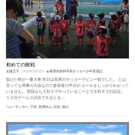
初めての敗戦
太陽王子
- 2013年9月2日 -
▲商用自然科学系サッカー少年育成記
負けた時が一番大事 昨日は長男のサッカーデビュー戦でした。 とは
言っても用事の大会なので参加者の半分が ルールをしっかりわかって
いません。 普段なら５対５でやっているこーとで８対８での試合。
１２分ゲーム３試合で６点とる
…
Tags:
サッカー
,
子供
,
意識向上
,
試合
,
負け