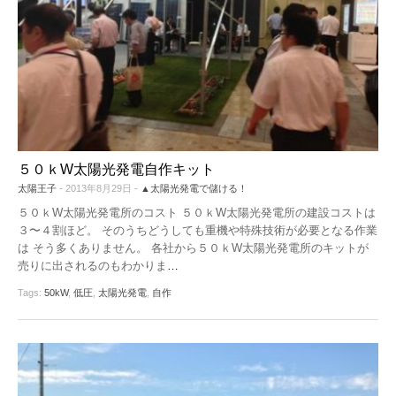
５０ｋW太陽光発電自作キット
太陽王子
- 2013年8月29日 -
▲太陽光発電で儲ける！
５０ｋW太陽光発電所のコスト ５０ｋW太陽光発電所の建設コストは
３〜４割ほど。 そのうちどうしても重機や特殊技術が必要となる作業
は そう多くありません。 各社から５０ｋW太陽光発電所のキットが
売りに出されるのもわかりま
…
Tags:
50kW
,
低圧
,
太陽光発電
,
自作