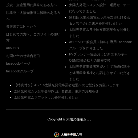
投資・資産運用に興味のある方へ
太陽光発電システム設計・運用セミナー
に行ってきました
脱原発・太陽光推進に興味のある方
第11回太陽光発電ムラ東海支部しげる会
へ
＆大忘年会in名古屋を開催しました
業者選定に困ったら
太陽光発電ムラ中国支部忘年会を開催し
はじめての方へ。このサイトの使い
ました
方
ASPEnの一般会員（無料）専用Facebook
about us
グループを作りました
PVプランナー協会および新エネルギー
お問い合わせ総合窓口
O&M協議会様との情報交換
facebookページ
太陽光発電事業者連盟として石崎代議士
facebookグループ
と経済産業省様とお話をさせていただき
ました
【特典付き】ASPEn太陽光発電事業者連盟へのご登録をお願いします
太陽光発電ムラ忘年会＠岡山、名古屋、東京のお知らせ
太陽光発電ムラフットサルを開催しました
Copyright ©
太陽光発電ムラ
.