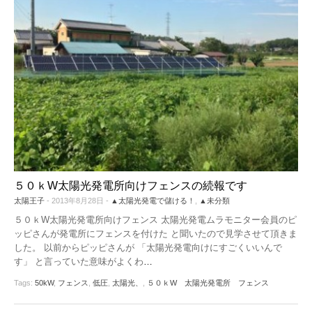
５０ｋW太陽光発電所向けフェンスの続報です
太陽王子
- 2013年8月28日 -
▲太陽光発電で儲ける！
,
▲未分類
５０ｋW太陽光発電所向けフェンス 太陽光発電ムラモニター会員のピ
ッピさんが発電所にフェンスを付けた と聞いたので見学させて頂きま
した。 以前からピッピさんが 「太陽光発電向けにすごくいいんで
す」 と言っていた意味がよくわ
…
Tags:
50kW
,
フェンス
,
低圧
,
太陽光、
,
５０ｋW 太陽光発電所 フェンス