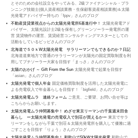
とそのための会社設立をやってみる、2級ファイナンシャル・プラ
ンニング技能士(個人資産相談業務・生保顧客資産相談業務)＆太陽
光発電アドバイザー持ちの「fppv」さんのブログ
不動産賃貸業視点からの太陽光発電所6基進行中！
太陽光発電アド
バイザー、太陽光設計士2級を保有しグリーンソーラー発電所の運
営 賃貸物件の運営、賃貸経営コンサルティングマスターとしての
活動をしているピッピさんのブログ
北海道で５０ｋW太陽光発電 サラリーマンでもできるのか？日記
北海道道東地方で普通のサラリーマンが太陽光の固定買取制度を利
用してプチソーラー大家を目指す「まっさ」さんのブログ
太陽のおかげ ～ Gift From the Sun
太陽光発電で起業を目指す
「asian」さんのブログ
太陽光発電で個人年金
固定価格買取制度を活用した太陽光発電に
よる売電収入で年金暮らしを目指す！「bigfield」さんのブログ
太陽光発電ムラ 連絡フォーム
ご意見、ご要望、お問い合せ等は
こちらからお願いします。
太陽光発電ムラ仲間募集中！ めざせ東京リーマンの千葉週末田舎
暮らし ー太陽光発電の売電収入で別荘が買えるかー
東京でサラ
リーマンをしながら千葉で別荘＆太陽光発電所を購入して優雅に過
ごすことを目指す「りょう」さんのブログ
太陽光発電ムラ仲間募集中！ 和歌山で50kW太陽光発電
和歌山で