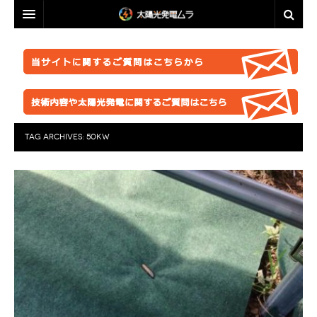
投資・資産運用に興味のある方へ
脱原発・太陽光推進に興味のある方へ
投資・資産運用に興味のある方へ
業者選定に困ったら
事業計画を立ててみましょう！
脱原発・太陽光推進に興味のある方へ
ABOUT US
●正しい知識を持つ
なぜ今太陽光発電なのか。
自作キット
TAG ARCHIVES:
50KW
はじめての方へ
●お金が無くても太陽光推進！
パネル
ABOUT US
●グリーン投資減税
●これからの太陽光発電
太陽光発電ムラ・ポータルへ
架台販売
お問い合わせ総合窓口
このサイトの使い方
●再エネ法について
●運用ノウハウ
フェンス
特定商取引法に基づく表記
太陽光発電ムラの目指すこと
●太陽光発電のリスク・デメリット
●金融対策・資金調達
●分譲
防草シート
プライバシーポリシー
▲ご注意ください！詐欺事例紹介
●太陽光発電所経営
●自作キット
業務委託
FACEBOOKページ
●施工会社
セミナー動画販売
分譲紹介・販売
FACEBOOKグループ
●パネル
太陽光発電ムラオフライン活動「しげる会」