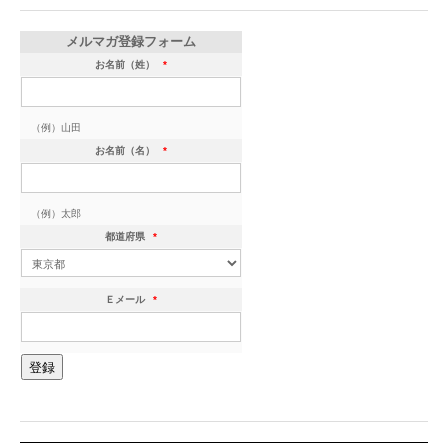
メルマガ登録フォーム
お名前（姓）
*
（例）山田
お名前（名）
*
（例）太郎
都道府県
*
Ｅメール
*