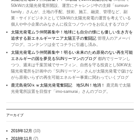
50kWの太陽光発電所開設、運営にチャレンジ中の主婦「sunsun-
family」さんが、土地の手配、技術、施工、融資、管理など、副
業・サイドビジネスとして50kWの太陽光発電の運営を考えている
個人や中小企業のみなさんに役立つノウハウをお伝えするブログ
太陽光発電ムラ仲間募集中！地球にも自分の懐にも優しい生き方を
追求する新エネルギーマニア太陽王子の奮闘記
管理人のアメーバ
ブログ。コンテンツは全てコチラに引越し済み。
太陽光発電ムラ仲間募集中！明るい未来のため原発のない再生可能
エネルギーの国を夢見るSUNリーマンのブログ
都内でリーマンし
つつ、週末は千葉茨城でサーフィン、自然を守る投資とし50KW太
陽光発電所を計画中の「SUNリーマン」さんが太陽光発電で儲けな
がら原発いらずの再生可能エネルギー事業に関わっていくブログ
鹿児島発50ｋｗ太陽光発電奮闘記 地SUN！地消！
鹿児島で太陽
光発電所設置を目指す「imo-samurai」さんのブログ。
アーカイブ
2018年12月
(10)
2018年11月
(7)