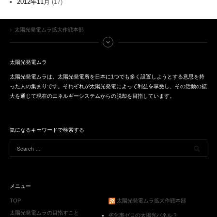
2012年11月
(17)
太陽光発電ムラ拡大作戦本部
太陽光発電ムラ
太陽光発電ムラは、太陽光発電所を日本に1つでも多く設置しようとする意思を持
った人の集まりです。それぞれが太陽光発電によって利益を享受し、その活動の拡
大を通じて現在のエネルギーシステムからの脱却を目指しています。
気になるキーワードで検索する
メニュー
TOP
太陽光発電ムラ拡大作戦本部
太陽光発電ムラの目指すこと
劣化率ゼロの太陽光パネル？