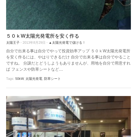
機器レンタル
●パワコン
●体験会
ソーラーシェアリングとは
●雑草対策
●保険
５０ｋW太陽光発電所を安く作る
太陽王子
- 2013年8月29日 -
▲太陽光発電で儲ける！
●架台
自分で出来る事は自分でやって投資効率アップ ５０ｋW太陽光発電所
を安く作るには、やはりできるだけ 自分で出来る事は自分でやること
●フェンス
ですね。 分譲だとどうしようもありませんが、用地を自分で用意すれ
ば フェンスや防草シートなど
…
●メンテナンス
Tags:
50kW
,
太陽光発電
,
防草シート
●土地探し