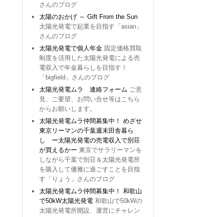
さんのブログ
太陽のおかげ ～ Gift From the Sun
太陽光発電で起業を目指す「asian」
さんのブログ
太陽光発電で個人年金
固定価格買取
制度を活用した太陽光発電による売
電収入で年金暮らしを目指す！
「bigfield」さんのブログ
太陽光発電ムラ 連絡フォーム
ご意
見、ご要望、お問い合せ等はこちら
からお願いします。
太陽光発電ムラ仲間募集中！ めざせ
東京リーマンの千葉週末田舎暮ら
し ー太陽光発電の売電収入で別荘
が買えるかー
東京でサラリーマンを
しながら千葉で別荘＆太陽光発電所
を購入して優雅に過ごすことを目指
す「りょう」さんのブログ
太陽光発電ムラ仲間募集中！ 和歌山
で50kW太陽光発電
和歌山で50kWの
太陽光発電所開設、運営にチャレン