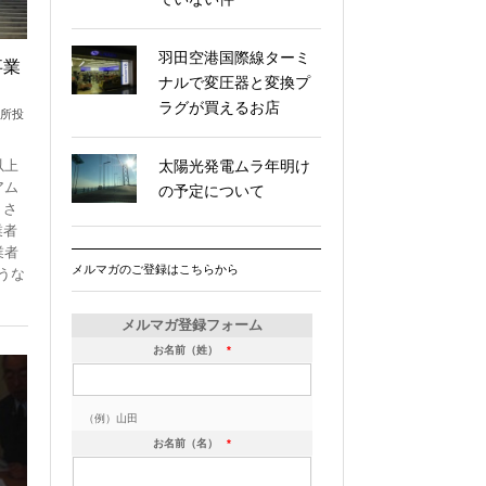
羽田空港国際線ターミ
事業
ナルで変圧器と変換プ
ラグが買えるお店
電所投
以上
太陽光発電ムラ年明け
アム
の予定について
くさ
業者
業者
メルマガのご登録はこちらから
うな
メルマガ登録フォーム
お名前（姓）
*
（例）山田
お名前（名）
*