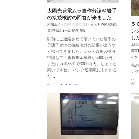
太陽光発電ムラ自作分譲＠岩手
の接続検討の回答が来ました
５
太陽王子
- 2014年8月17日 -
▲50ｋW発電所投
ン
資実行記
,
●分譲案件情報
し
以前にご連絡させて頂いていた岩手の
太陽
分譲予定地の接続検討の結果がようや
資実
く帰ってきました。５０ｋWを30基分
んか
申請して工事負担金概算が5800万円、
または力率85％で3300万円。ちょっと
私の
高いですね。 バンク逆潮流にもかかる
ング
た
…
月１
が、
Tags:
岩手
,
自作分譲
なか
電所
のま
Tags