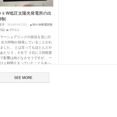
Tags:
ソーラーシェアリング
,
嵐山
０ｋW低圧太陽光発電所の出
抑制
王子
- 2014年4月13日 -
▲50ｋW発電所投
行記
,
●パワコン
ラーシェアリングの状況を見に行
 出力抑制が頻発していることがわ
ました。 とは言ってもほとんどが
あたり３，４分で ３日に２回程度
で影響は殆どなさそうですが、 一
け１時間止まっていたこともあっ
ので
…
:
出力抑制
SEE MORE