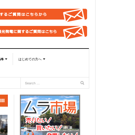
US
はじめての方へ
US
このサイトの使い方
合わせ総合窓口
太陽光発電ムラの目指すこと
取引法に基づく表記
バシーポリシー
OOKページ
BOOKグループ