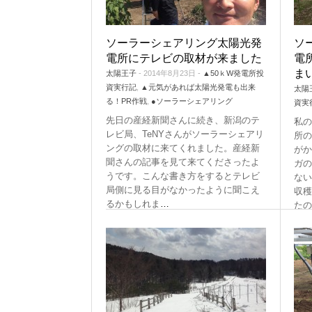
ソーラーシェアリング太陽光発
ソ
電所にテレビの取材が来ました
電
ま
太陽王子
- 2014年8月23日 -
▲50ｋW発電所投
資実行記
,
▲元気があれば太陽光発電も出来
太陽
る！PR作戦
,
●ソーラーシェアリング
資実
先日の産経新聞さんに続き、新潟のテ
私の
レビ局、TeNYさんがソーラーシェアリ
所の
ングの取材に来てくれました。産経新
がか
聞さんの記事を見て来てくださったよ
ガの
うです。こんな書き方をするとテレビ
ない
局側に見る目がなかったように聞こえ
収穫
るかもしれま
…
たの
Tags:
ソーラーシェアリング
,
テレビ
,
取材
Tags