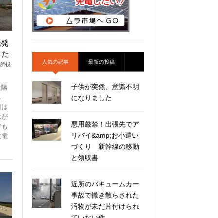
光発
した
人気の記事
最新の投稿
電所投
子供が突然、意識不明
太陽
し
になりました
日は
駄が
悪用厳禁！出張先でア
でも
リバイ&amp;お小遣い
発電
づくり 新幹線の移動
と領収書
近所のバキュームカー
事故で撒き散らされた
汚物が未だ片付けられ
ていない件