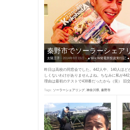
●自作キット
セミナー動画販売
太陽光発電ムラオフライン活
動「しげる会」
ソーラーシェアリングとは
秦野市でソーラーシェア
太陽王子
- 2014年9月15日 -
▲50ｋW発電所投資実行記
,
昨日は高校の同窓会でした。442人中、140人ほ
しくないわけがありませんよね。ちなみに私が44
理由は最初のテストで438番だったから（笑） 旧
Tags:
ソーラーシェアリング
,
神奈川県
,
秦野市