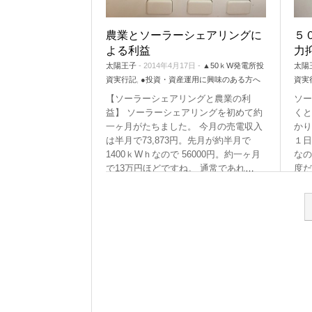
農業とソーラーシェアリングに
５
よる利益
力
太陽王子
- 2014年4月17日 -
▲50ｋW発電所投
太陽
資実行記
,
●投資・資産運用に興味のある方へ
資実
【ソーラーシェアリングと農業の利
ソー
益】 ソーラーシェアリングを初めて約
くと
一ヶ月がたちました。 今月の売電収入
かり
は半月で73,873円。先月が約半月で
１日
1400ｋWｈなので 56000円。約一ヶ月
なの
で13万円ほどですね。 通常であれ
…
度だ
た
Tags:
ソーラーシェアリング
,
売電収入
Tags