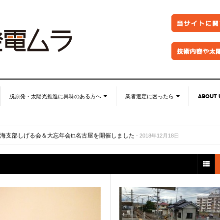
脱原発・太陽光推進に興味のある方へ
業者選定に困ったら
ABOUT 
ル？
- 2018年12月21日
・運用セミナーに行ってきました
- 2018年12月21日
脱原発・太陽光推進に興味の
自作キット
ABOUT 
東海支部しげる会＆大忘年会in名古屋を開催しました
- 2018年12月18日
ある方へ
忘年会を開催しました
パネル
お問い
- 2018年12月18日
）専用Facebookグループを作りました
なぜ今太陽光発電なのか。
- 2018年12月18日
架台販売
特定商
●お金が無くても太陽光推進！
フェンス
プライ
●グリーン投資減税
防草シート
FACEB
●再エネ法について
業務委託
FACE
●太陽光発電のリスク・デメリ
●金融対策・資金調達
ット
分譲紹介・販売
●太陽光発電所経営