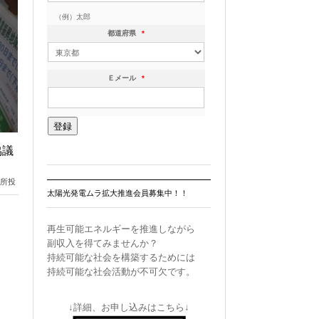
（例）太郎
都道府県
*
Ｅメール
*
協議
電所投
太陽光発電ムラ拡大推進会員募集中！！
 ソ
再生可能エネルギーを推進しながら
 協
副収入を得てみませんか？
かっ
持続可能な社会を構築するためには
ドル
持続可能な社会活動が不可欠です。
大に
0％
↓詳細、お申し込みはこちら↓