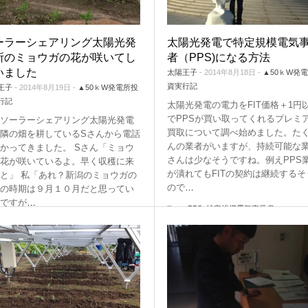
ーラーシェアリング太陽光発
太陽光発電で特定規模電気
所のミョウガの花が咲いてし
者（PPS)になる方法
いました
太陽王子
- 2014年8月18日 -
▲50ｋW発
資実行記
王子
- 2014年8月19日 -
▲50ｋW発電所投
行記
太陽光発電の電力をFIT価格＋1円
でPPSが買い取ってくれるプレミ
ソーラーシェアリング太陽光発電
買取について調べ始めました。た
隣の畑を耕しているSさんから電話
んの業者がいますが、持続可能な
かってきました。 Sさん「ミョウ
さんは少なそうですね。例えPPS
花が咲いているよ。早く収穫に来
が潰れてもFITの契約は継続するそ
と」 私「あれ？新潟のミョウガの
ので
…
の時期は９月１０月だと思ってい
ですが
…
Tags:
PPS
,
特定規模電気事業者
:
ミョウガ
,
収穫