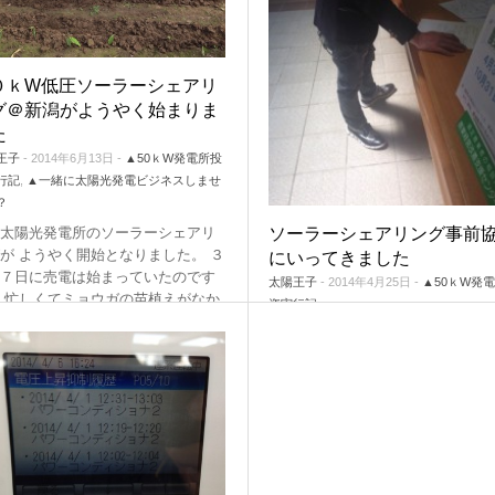
０ｋW低圧ソーラーシェアリ
グ＠新潟がようやく始まりま
た
王子
- 2014年6月13日 -
▲50ｋW発電所投
行記
,
▲一緒に太陽光発電ビジネスしませ
？
太陽光発電所のソーラーシェアリ
ソーラーシェアリング事前
が ようやく開始となりました。 ３
にいってきました
７日に売電は始まっていたのです
太陽王子
- 2014年4月25日 -
▲50ｋW発
 忙しくてミョウガの苗植えがなか
資実行記
進まずただの 「雪国仕様の高所発
今日はピッピさんの依頼で嵐山へ。
」 と化していました。もちろんこ
ーラーシェアリングの申請について
ま
…
議してきました。 農振地域ににか
:
ソーラーシェアリング
,
開始
ている甲種農地という かなりハー
が高い場所に対し、既存事業の 拡
よる転用を試みましたが、現状の5
まで
…