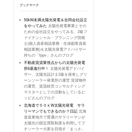
ブックマーク
50kW未満太陽光発電＆合同会社設立
をやってみた
太陽光発電事業とその
ための会社設立をやってみる、2級フ
ァイナンシャル・プランニング技能
士(個人資産相談業務・生保顧客資産
相談業務)＆太陽光発電アドバイザー
持ちの「fppv」さんのブログ
不動産賃貸業視点からの太陽光発電
所6基進行中！
太陽光発電アドバイ
ザー、太陽光設計士2級を保有しグリ
ーンソーラー発電所の運営 賃貸物件
の運営、賃貸経営コンサルティング
マスターとしての活動をしているピ
ッピさんのブログ
北海道で５０ｋW太陽光発電 サラ
リーマンでもできるのか？日記
北海
道道東地方で普通のサラリーマンが
太陽光の固定買取制度を利用してプ
チソーラー大家を目指す「まっさ」