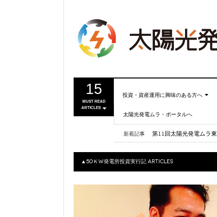
15
投資・資産運用に興味のある方へ
MUST READ
劣化率ゼロの太陽光パネ
ARTICLES
太陽光発電システム設計
太陽光発電ムラ・ポータルへ
投資・資産運用に興味のある
第11回太陽光発電ムラ
方へ
太陽光発電ムラ中国支部
新着記事
事業計画を立ててみましょ
ASPEnの一般会員（無料
う！
▲50ＫW発電所投資実行記
ARTICLES
●正しい知識を持つ
●これからの太陽光発電
●運用ノウハウ
●分譲