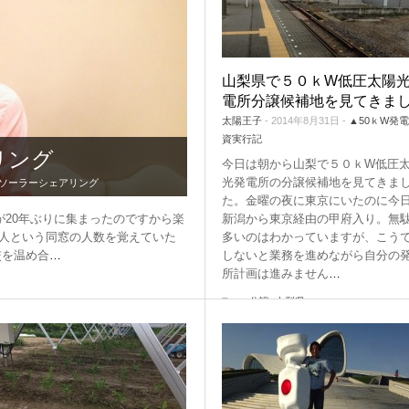
▲ご注意ください！詐欺事例
機器レンタル
●施工会社
紹介
●パネル
●パワコン
●体験会
山梨県で５０ｋW低圧太陽
●雑草対策
電所分譲候補地を見てきま
太陽王子
- 2014年8月31日 -
▲50ｋW発
●保険
資実行記
●架台
リング
今日は朝から山梨で５０ｋW低圧
●フェンス
光発電所の分譲候補地を見てきま
●ソーラーシェアリング
た。金曜の夜に東京にいたのに今
●メンテナンス
どが20年ぶりに集まったのですから楽
新潟から東京経由の甲府入り。無
●土地探し
2人という同窓の人数を覚えていた
多いのはわかっていますが、こう
交を温め合
…
しないと業務を進めながら自分の
所計画は進みません
…
Tags:
分譲
,
山梨県