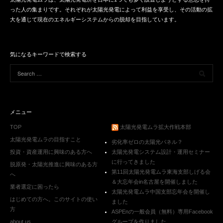
った人の集まりです。それぞれが太陽光発電によって利益を享受し、その活動の拡
大を通じて現在のエネルギーシステムからの脱却を目指しています。
気になるキーワードで検索する
メニュー
TOP
太陽光発電ムラ拡大作戦本部
太陽光発電ムラの目指すこと
劣化率ゼロの太陽光パネル？
投資・資産運用に興味のある方へ
太陽光発電システム設計・運用セミナー
に行ってきました
脱原発・太陽光推進に興味のある方
第11回太陽光発電ムラ東海支部しげる会
へ
＆大忘年会in名古屋を開催しました
業者選定に困ったら
太陽光発電ムラ中国支部忘年会を開催し
はじめての方へ。このサイトの使い
ました
方
ASPEnの一般会員（無料）専用Facebook
about us
グループを作りました