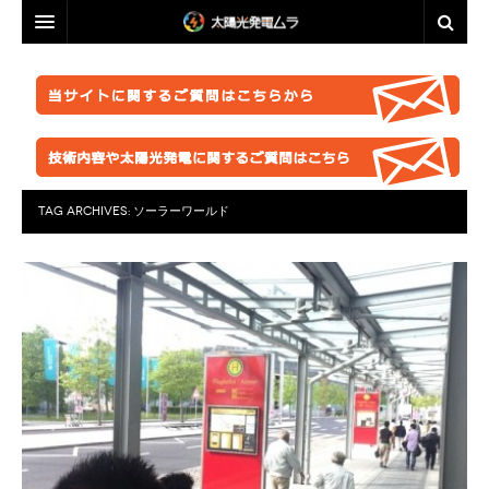
投資・資産運用に興味のある方へ
脱原発・太陽光推進に興味のある方へ
投資・資産運用に興味のある方へ
業者選定に困ったら
事業計画を立ててみましょう！
脱原発・太陽光推進に興味のある方へ
ABOUT US
●正しい知識を持つ
なぜ今太陽光発電なのか。
自作キット
TAG ARCHIVES:
ソーラーワールド
はじめての方へ
●お金が無くても太陽光推進！
パネル
ABOUT US
●グリーン投資減税
●これからの太陽光発電
太陽光発電ムラ・ポータルへ
架台販売
お問い合わせ総合窓口
このサイトの使い方
●再エネ法について
●運用ノウハウ
フェンス
特定商取引法に基づく表記
太陽光発電ムラの目指すこと
●太陽光発電のリスク・デメリット
●金融対策・資金調達
●分譲
防草シート
プライバシーポリシー
▲ご注意ください！詐欺事例紹介
●太陽光発電所経営
●自作キット
業務委託
FACEBOOKページ
●施工会社
セミナー動画販売
分譲紹介・販売
FACEBOOKグループ
●パネル
太陽光発電ムラオフライン活動「しげる会」