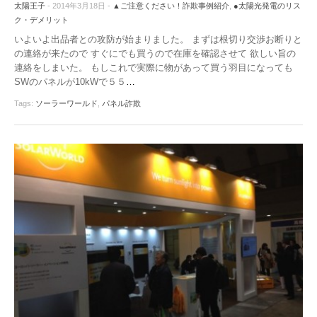
太陽王子
- 2014年3月18日 -
▲ご注意ください！詐欺事例紹介
,
●太陽光発電のリス
ク・デメリット
いよいよ出品者との攻防が始まりました。 まずは根切り交渉お断りと
の連絡が来たので すぐにでも買うので在庫を確認させて 欲しい旨の
連絡をしまいた。 もしこれで実際に物があって買う羽目になっても
SWのパネルが10kWで５５
…
Tags:
ソーラーワールド
,
パネル詐欺