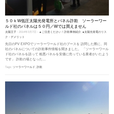
５０ｋW低圧太陽光発電所とパネル詐欺 ソーラーワー
ルド社のパネルは５０円／Wでは買えません
太陽王子
- 2014年3月7日 -
▲ご注意ください！詐欺事例紹介
,
●太陽光発電のリス
ク・デメリット
先日のPV EXPOでソーラーワールド社のブースを 訪問した際に、同
社のパネルについての詐欺事件情報を聞きました。 「ソーラーワール
ド社のパネルを語って 粗悪パネルを安価に売っている業者がいたよう
です」 詐欺の場となった
…
Tags:
ソーラーワールド
,
詐欺