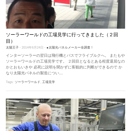
機器レンタル
●パワコン
●体験会
ソーラーシェアリングとは
●雑草対策
●保険
ソーラーワールドの工場見学に行ってきました（２回
目）
●架台
太陽王子
- 2014年6月24日 -
●太陽光パネルメーカー全調査！
インターソーラーの翌日は飛行機とバスでフライブルクへ。 またもや
●フェンス
ソーラーワールドの工場見学です。 ２回目となるとある程度退屈なの
かとおもいきや 必死に説明を聞かずに客観的に判断ができるので か
●メンテナンス
なり太陽光パネルの製造につい
…
●土地探し
Tags:
ソーラーワールド
,
工場見学