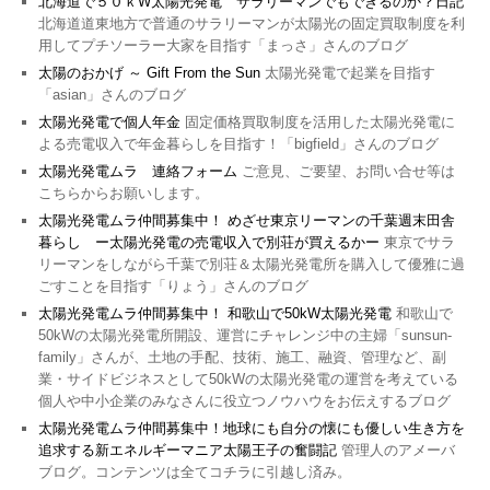
北海道で５０ｋW太陽光発電 サラリーマンでもできるのか？日記
北海道道東地方で普通のサラリーマンが太陽光の固定買取制度を利
用してプチソーラー大家を目指す「まっさ」さんのブログ
太陽のおかげ ～ Gift From the Sun
太陽光発電で起業を目指す
「asian」さんのブログ
太陽光発電で個人年金
固定価格買取制度を活用した太陽光発電に
よる売電収入で年金暮らしを目指す！「bigfield」さんのブログ
太陽光発電ムラ 連絡フォーム
ご意見、ご要望、お問い合せ等は
こちらからお願いします。
太陽光発電ムラ仲間募集中！ めざせ東京リーマンの千葉週末田舎
暮らし ー太陽光発電の売電収入で別荘が買えるかー
東京でサラ
リーマンをしながら千葉で別荘＆太陽光発電所を購入して優雅に過
ごすことを目指す「りょう」さんのブログ
太陽光発電ムラ仲間募集中！ 和歌山で50kW太陽光発電
和歌山で
50kWの太陽光発電所開設、運営にチャレンジ中の主婦「sunsun-
family」さんが、土地の手配、技術、施工、融資、管理など、副
業・サイドビジネスとして50kWの太陽光発電の運営を考えている
個人や中小企業のみなさんに役立つノウハウをお伝えするブログ
太陽光発電ムラ仲間募集中！地球にも自分の懐にも優しい生き方を
追求する新エネルギーマニア太陽王子の奮闘記
管理人のアメーバ
ブログ。コンテンツは全てコチラに引越し済み。