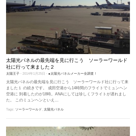
太陽光パネルの最先端を見に行こう ソーラーワールド
社に行って来ました２
太陽王子
- 2014年1月25日 -
●太陽光パネルメーカー全調査！
太陽光パネルの最先端を見に行こう ソーラーワールド社に行って来
ました１ の続きです。 成田空港から14時間のフライトでミュンヘン
空港に 到着したのが18時。ANAにしては珍しくフライトが遅れまし
た。 このミュンヘンといえ
…
Tags:
ソーラーワールド
,
太陽光パネル