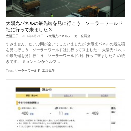
太陽光パネルの最先端を見に行こう ソーラーワールド
社に行って来ました３
太陽王子
- 2014年4月21日 -
●太陽光パネルメーカー全調査！
すみません。だいぶ間が空いてしまいましたが 太陽光パネルの最先端
を見に行こう ソーラーワールド社に行って来ました１ 太陽光パネル
の最先端を見に行こう ソーラーワールド社に行って来ました２ の続
きです。 ミュンヘンからルフ
…
Tags:
ソーラーワールド
,
工場見学