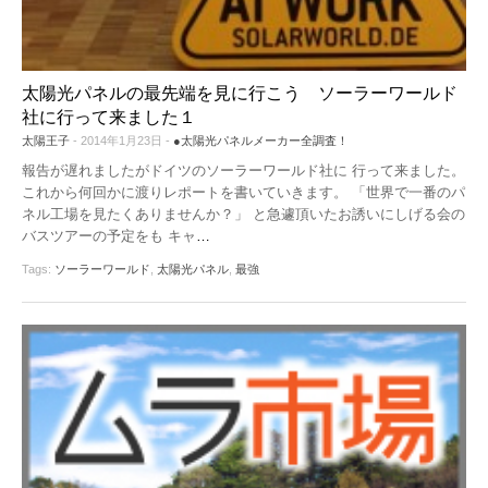
太陽光パネルの最先端を見に行こう ソーラーワールド
社に行って来ました１
太陽王子
- 2014年1月23日 -
●太陽光パネルメーカー全調査！
報告が遅れましたがドイツのソーラーワールド社に 行って来ました。
これから何回かに渡りレポートを書いていきます。 「世界で一番のパ
ネル工場を見たくありませんか？」 と急遽頂いたお誘いにしげる会の
バスツアーの予定をも キャ
…
Tags:
ソーラーワールド
,
太陽光パネル
,
最強