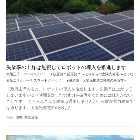
失業率の上昇は無視してロボットの導入を推進します
太陽王子
- 2014年9月12日 -
▲脱原発？反原発？
,
●これからの太陽光発電
,
●どうな
る新エネルギーとスマートグリッド！
,
●脱原発・太陽光推進に興味のある方へ
「政府主導のもと、ロボットの導入を推進します。失業率は上がって
しまいますが２４時間安定した労働力を確保するためには仕方がない
ことです」 もちろんこんな政策は通用しませんが、何故か電力政策で
は通ります。太陽光発電所の受け入
…
Tags:
地域
,
系統連系