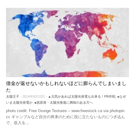
借金が返せないかもしれないほどに膨らんでしまいまし
た
太陽王子
- 2014年8月23日 -
▲元気があれば太陽光発電も出来る！PR作戦
,
●なぜ
いま太陽光発電か
,
●脱原発・太陽光推進に興味のある方へ
photo credit: Free Grunge Textures – www.freestock.ca via photopin
cc ギャンブルなど自分の将来のために役に立たないものにつぎ込ん
で、収入を
…