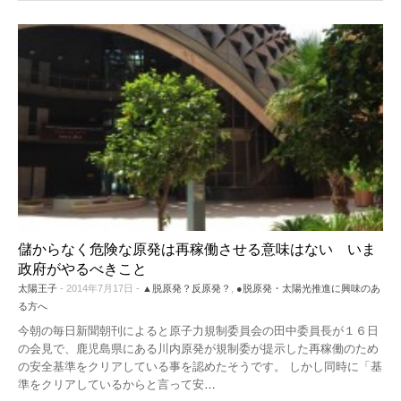
儲からなく危険な原発は再稼働させる意味はない いま
政府がやるべきこと
太陽王子
- 2014年7月17日 -
▲脱原発？反原発？
,
●脱原発・太陽光推進に興味のあ
る方へ
今朝の毎日新聞朝刊によると原子力規制委員会の田中委員長が１６日
の会見で、鹿児島県にある川内原発が規制委が提示した再稼働のため
の安全基準をクリアしている事を認めたそうです。 しかし同時に「基
準をクリアしているからと言って安
…