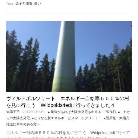
Tags:
原子力発電
,
高い
ヴィルトポルツリート エネルギー自給率５５０％の村
を見に行こう Wildpoldsriedに行ってきました４
太陽王子
- 2014年7月6日 -
▲元気があれば太陽光発電も出来る！PR作戦
,
●これか
らの太陽光発電
,
●どうなる新エネルギーとスマートグリッド！
,
●脱原発・太陽光
推進に興味のある方へ
エネルギー自給率５５０％の村を見に行こう Wildpoldsriedに行って