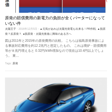
機器レンタル
●パワコン
●体験会
ソーラーシェアリングとは
原発の賠償費用の新電力の負担が全くバーターになって
●雑草対策
いない件
●保険
太陽王子
- 2016年12月5日 -
▲元気があれば太陽光発電も出来る！PR作戦
,
▲脱原
発？反原発？
,
●脱原発・太陽光推進に興味のある方へ
●架台
図は2011年と2015年の原発費用の比較。 こちらは福島原発事故によ
る事故対応費用を約12.2兆円と想定したもの。 これは廃炉・賠償費用
●フェンス
等が８兆円増えると 0.32円/kWh増加なので現在は10.4円以上でしょ
う。 東
…
●メンテナンス
Tags:
原発
●土地探し