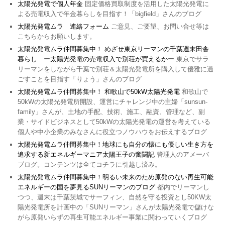
太陽光発電で個人年金
固定価格買取制度を活用した太陽光発電に
よる売電収入で年金暮らしを目指す！「bigfield」さんのブログ
太陽光発電ムラ 連絡フォーム
ご意見、ご要望、お問い合せ等は
こちらからお願いします。
太陽光発電ムラ仲間募集中！ めざせ東京リーマンの千葉週末田舎
暮らし ー太陽光発電の売電収入で別荘が買えるかー
東京でサラ
リーマンをしながら千葉で別荘＆太陽光発電所を購入して優雅に過
ごすことを目指す「りょう」さんのブログ
太陽光発電ムラ仲間募集中！ 和歌山で50kW太陽光発電
和歌山で
50kWの太陽光発電所開設、運営にチャレンジ中の主婦「sunsun-
family」さんが、土地の手配、技術、施工、融資、管理など、副
業・サイドビジネスとして50kWの太陽光発電の運営を考えている
個人や中小企業のみなさんに役立つノウハウをお伝えするブログ
太陽光発電ムラ仲間募集中！地球にも自分の懐にも優しい生き方を
追求する新エネルギーマニア太陽王子の奮闘記
管理人のアメーバ
ブログ。コンテンツは全てコチラに引越し済み。
太陽光発電ムラ仲間募集中！明るい未来のため原発のない再生可能
エネルギーの国を夢見るSUNリーマンのブログ
都内でリーマンし
つつ、週末は千葉茨城でサーフィン、自然を守る投資とし50KW太
陽光発電所を計画中の「SUNリーマン」さんが太陽光発電で儲けな
がら原発いらずの再生可能エネルギー事業に関わっていくブログ