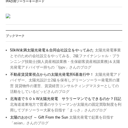
IPAD用ソーラーキーボード
ブックマーク
50kW未満太陽光発電＆合同会社設立をやってみた
太陽光発電事業
とそのための会社設立をやってみる、2級ファイナンシャル・プラ
ンニング技能士(個人資産相談業務・生保顧客資産相談業務)＆太陽
光発電アドバイザー持ちの「fppv」さんのブログ
不動産賃貸業視点からの太陽光発電所6基進行中！
太陽光発電アド
バイザー、太陽光設計士2級を保有しグリーンソーラー発電所の運
営 賃貸物件の運営、賃貸経営コンサルティングマスターとしての
活動をしているピッピさんのブログ
北海道で５０ｋW太陽光発電 サラリーマンでもできるのか？日記
北海道道東地方で普通のサラリーマンが太陽光の固定買取制度を利
用してプチソーラー大家を目指す「まっさ」さんのブログ
太陽のおかげ ～ Gift From the Sun
太陽光発電で起業を目指す
「asian」さんのブログ