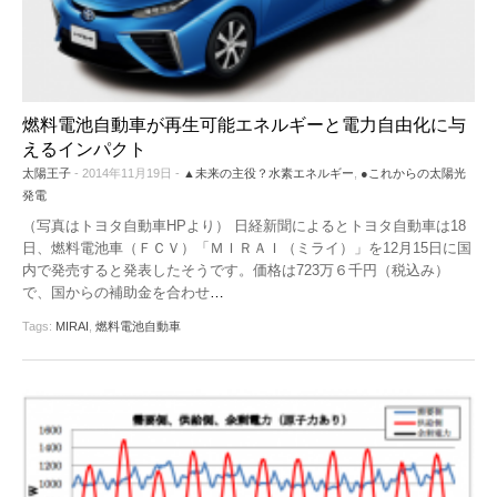
燃料電池自動車が再生可能エネルギーと電力自由化に与
えるインパクト
太陽王子
- 2014年11月19日 -
▲未来の主役？水素エネルギー
,
●これからの太陽光
発電
（写真はトヨタ自動車HPより） 日経新聞によるとトヨタ自動車は18
日、燃料電池車（ＦＣＶ）「ＭＩＲＡＩ（ミライ）」を12月15日に国
内で発売すると発表したそうです。価格は723万６千円（税込み）
で、国からの補助金を合わせ
…
Tags:
MIRAI
,
燃料電池自動車