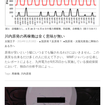
川内原発の再稼働は全く意味が無い
太陽王子
- 2014年11月18日 -
▲脱原発？反原発？
,
●脱原発・太陽光推進に興味の
ある方へ
原発が安いという嘘にいつまでも騙されるわけにはいきません。この
真実を出来るだけ多くの人に伝えて下さい。 WWFジャパンが公表し
たレポートによると、九州電力が9月25日から実施している接続保留
において、独自の分析手法によっ
…
Tags:
再稼働
,
川内原発