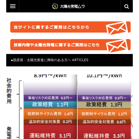
投資・資産運用に興味のある方へ
脱原発・太陽光推進に興味のある方へ
投資・資産運用に興味のある方へ
業者選定に困ったら
事業計画を立ててみましょう！
脱原発・太陽光推進に興味のある方へ
ABOUT US
●正しい知識を持つ
なぜ今太陽光発電なのか。
自作キット
●脱原発・太陽光推進に興味のある方へ
ARTICLES
はじめての方へ
●お金が無くても太陽光推進！
パネル
ABOUT US
●グリーン投資減税
●これからの太陽光発電
太陽光発電ムラ・ポータルへ
架台販売
お問い合わせ総合窓口
このサイトの使い方
●再エネ法について
●運用ノウハウ
フェンス
特定商取引法に基づく表記
太陽光発電ムラの目指すこと
●太陽光発電のリスク・デメリット
●金融対策・資金調達
●分譲
防草シート
プライバシーポリシー
▲ご注意ください！詐欺事例紹介
●太陽光発電所経営
●自作キット
業務委託
FACEBOOKページ
●施工会社
セミナー動画販売
分譲紹介・販売
FACEBOOKグループ
●パネル
太陽光発電ムラオフライン活動「しげる会」