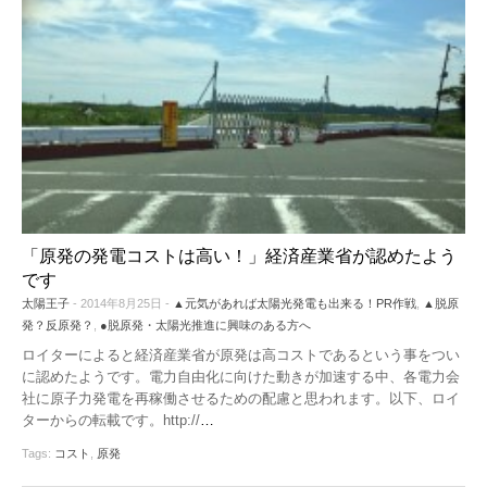
「原発の発電コストは高い！」経済産業省が認めたよう
です
太陽王子
- 2014年8月25日 -
▲元気があれば太陽光発電も出来る！PR作戦
,
▲脱原
発？反原発？
,
●脱原発・太陽光推進に興味のある方へ
ロイターによると経済産業省が原発は高コストであるという事をつい
に認めたようです。電力自由化に向けた動きが加速する中、各電力会
社に原子力発電を再稼働させるための配慮と思われます。以下、ロイ
ターからの転載です。http://
…
Tags:
コスト
,
原発