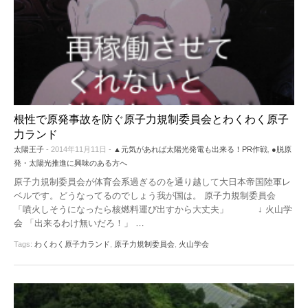
根性で原発事故を防ぐ原子力規制委員会とわくわく原子
力ランド
太陽王子
- 2014年11月11日 -
▲元気があれば太陽光発電も出来る！PR作戦
,
●脱原
発・太陽光推進に興味のある方へ
原子力規制委員会が体育会系過ぎるのを通り越して大日本帝国陸軍レ
ベルです。どうなってるのでしょう我が国は。 原子力規制委員会
「噴火しそうになったら核燃料運び出すから大丈夫」 ↓ 火山学
会 「出来るわけ無いだろ！」
…
Tags:
わくわく原子力ランド
,
原子力規制委員会
,
火山学会