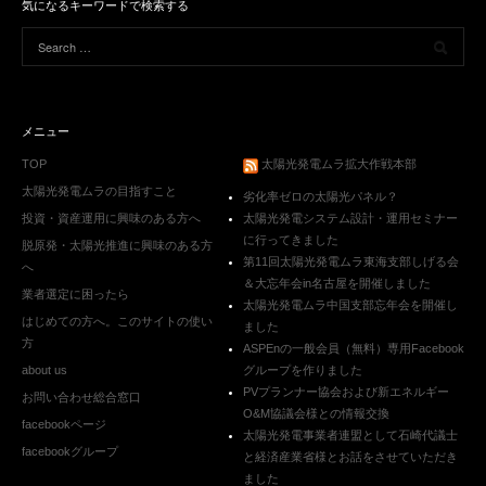
気になるキーワードで検索する
メニュー
TOP
太陽光発電ムラ拡大作戦本部
太陽光発電ムラの目指すこと
劣化率ゼロの太陽光パネル？
投資・資産運用に興味のある方へ
太陽光発電システム設計・運用セミナー
に行ってきました
脱原発・太陽光推進に興味のある方
第11回太陽光発電ムラ東海支部しげる会
へ
＆大忘年会in名古屋を開催しました
業者選定に困ったら
太陽光発電ムラ中国支部忘年会を開催し
はじめての方へ。このサイトの使い
ました
方
ASPEnの一般会員（無料）専用Facebook
about us
グループを作りました
PVプランナー協会および新エネルギー
お問い合わせ総合窓口
O&M協議会様との情報交換
facebookページ
太陽光発電事業者連盟として石崎代議士
facebookグループ
と経済産業省様とお話をさせていただき
ました