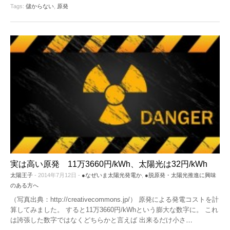
Tags:
儲からない
,
原発
実は高い原発 11万3660円/kWh、太陽光は32円/kWh
太陽王子
- 2014年7月12日 -
●なぜいま太陽光発電か
,
●脱原発・太陽光推進に興味
のある方へ
（写真出典：http://creativecommons.jp/） 原発による発電コストを計
算してみました。 すると11万3660円/kWhという膨大な数字に。 これ
は誇張した数字ではなくどちらかと言えば 出来るだけ小さ
…