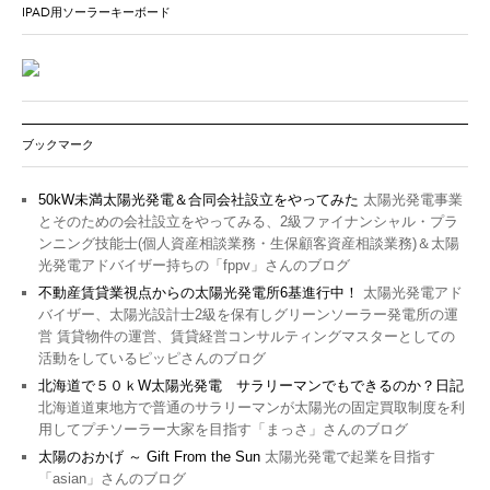
IPAD用ソーラーキーボード
ブックマーク
50kW未満太陽光発電＆合同会社設立をやってみた
太陽光発電事業
とそのための会社設立をやってみる、2級ファイナンシャル・プラ
ンニング技能士(個人資産相談業務・生保顧客資産相談業務)＆太陽
光発電アドバイザー持ちの「fppv」さんのブログ
不動産賃貸業視点からの太陽光発電所6基進行中！
太陽光発電アド
バイザー、太陽光設計士2級を保有しグリーンソーラー発電所の運
営 賃貸物件の運営、賃貸経営コンサルティングマスターとしての
活動をしているピッピさんのブログ
北海道で５０ｋW太陽光発電 サラリーマンでもできるのか？日記
北海道道東地方で普通のサラリーマンが太陽光の固定買取制度を利
用してプチソーラー大家を目指す「まっさ」さんのブログ
太陽のおかげ ～ Gift From the Sun
太陽光発電で起業を目指す
「asian」さんのブログ