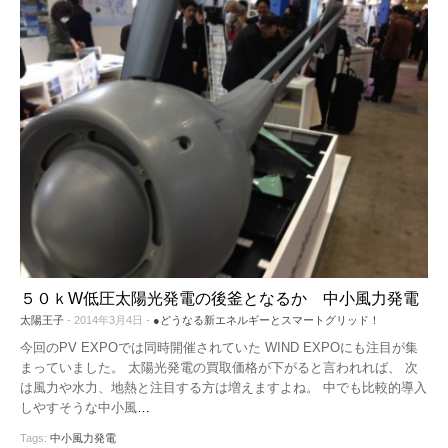
５０ｋW低圧太陽光発電の後釜となるか 中小風力発電
太陽王子
- 2014年3月4日 -
●どうなる新エネルギーとスマートグリッド！
今回のPV EXPOでは同時開催されていた WIND EXPOにも注目が集
まっていました。 太陽光発電の買取価格が下がると言われれば、 次
は風力や水力、地熱と注目する方は増えますよね。 中でも比較的導入
しやすそうな中小風
…
Tags:
中小風力発電