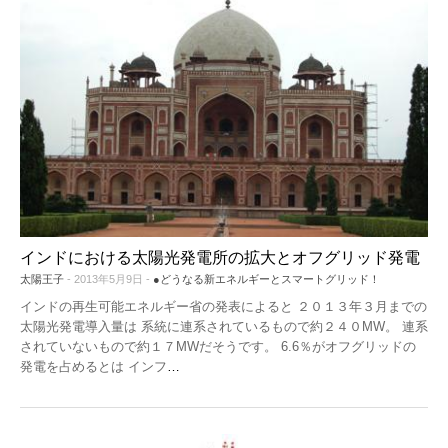
インドにおける太陽光発電所の拡大とオフグリッド発電
太陽王子
- 2013年5月9日 -
●どうなる新エネルギーとスマートグリッド！
インドの再生可能エネルギー省の発表によると ２０１３年３月までの
太陽光発電導入量は 系統に連系されているもので約２４０MW。 連系
されていないもので約１７MWだそうです。 6.6％がオフグリッドの
発電を占めるとは インフ
…