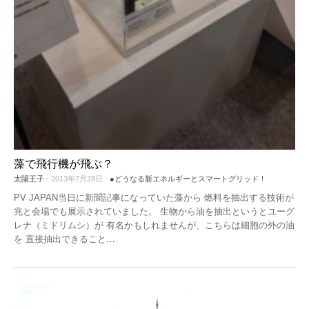
藻で飛行機が飛ぶ？
太陽王子
- 2013年7月28日 -
●どうなる新エネルギーとスマートグリッド！
PV JAPAN当日に新聞記事になっていた藻から 燃料を抽出する技術が
兆と会場でも展示されていました。 生物から油を抽出というとユーグ
レナ（ミドリムシ）が 有名かもしれませんが、こちらは細胞の外の油
を 直接抽出できること
…