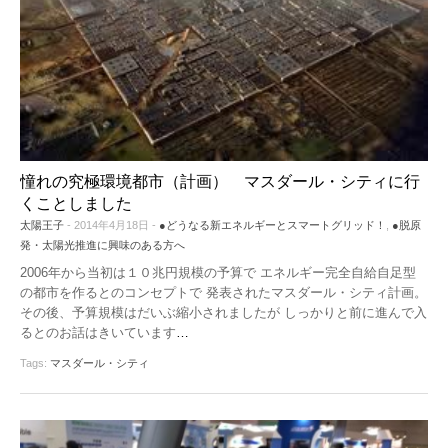
憧れの究極環境都市（計画） マスダール・シティに行
くことしました
太陽王子
- 2014年4月18日 -
●どうなる新エネルギーとスマートグリッド！
,
●脱原
発・太陽光推進に興味のある方へ
2006年から当初は１０兆円規模の予算で エネルギー完全自給自足型
の都市を作るとのコンセプトで 発表されたマスダール・シティ計画。
その後、予算規模はだいぶ縮小されましたが しっかりと前に進んで入
るとのお話はきいています
…
Tags:
マスダール・シティ