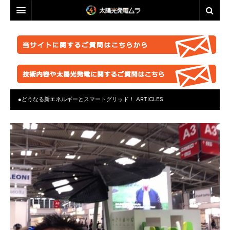
投資・資産運用に興味のある方へ
脱原発・太陽光推進に興味のある方へ
投資・資産運用に興味のある方へ
業者選定に困ったら
事業計画を立ててみましょう！
脱原発・太陽光推進に興味のある方へ
ABOUT US
●正しい知識を持つ
なぜ今太陽光発電なのか。
自作キット
●どうなる新エネルギーとスマートグリッド！
ARTICLES
はじめての方へ
●お金が無くても太陽光推進！
パネル
ABOUT US
●グリーン投資減税
●これからの太陽光発電
太陽光発電ムラ・ポータルへ
架台販売
お問い合わせ総合窓口
このサイトの使い方
●再エネ法について
●運用ノウハウ
フェンス
特定商取引法に基づく表記
太陽光発電ムラの目指すこと
●太陽光発電のリスク・デメリット
●金融対策・資金調達
●分譲
防草シート
プライバシーポリシー
▲ご注意ください！詐欺事例紹介
●太陽光発電所経営
●自作キット
業務委託
FACEBOOKページ
●施工会社
セミナー動画販売
分譲紹介・販売
FACEBOOKグループ
●パネル
太陽光発電ムラオフライン活動「しげる会」