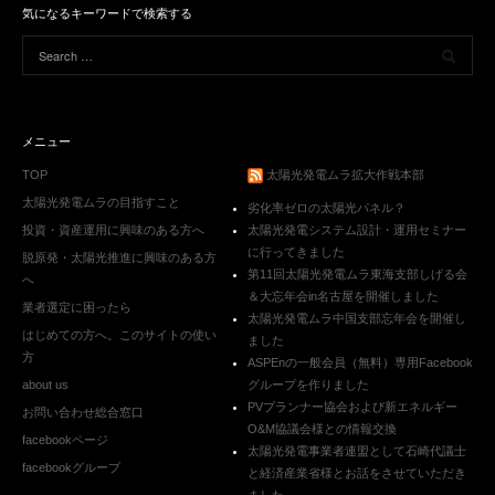
気になるキーワードで検索する
メニュー
TOP
太陽光発電ムラ拡大作戦本部
太陽光発電ムラの目指すこと
劣化率ゼロの太陽光パネル？
投資・資産運用に興味のある方へ
太陽光発電システム設計・運用セミナー
に行ってきました
脱原発・太陽光推進に興味のある方
第11回太陽光発電ムラ東海支部しげる会
へ
＆大忘年会in名古屋を開催しました
業者選定に困ったら
太陽光発電ムラ中国支部忘年会を開催し
はじめての方へ。このサイトの使い
ました
方
ASPEnの一般会員（無料）専用Facebook
about us
グループを作りました
PVプランナー協会および新エネルギー
お問い合わせ総合窓口
O&M協議会様との情報交換
facebookページ
太陽光発電事業者連盟として石崎代議士
facebookグループ
と経済産業省様とお話をさせていただき
ました