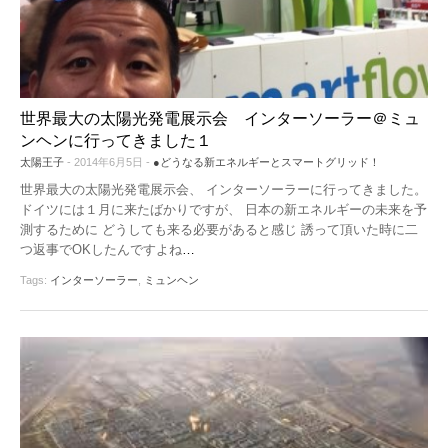
機器レンタル
●パワコン
●体験会
ソーラーシェアリングとは
●雑草対策
●保険
世界最大の太陽光発電展示会 インターソーラー＠ミュ
ンヘンに行ってきました１
●架台
太陽王子
- 2014年6月5日 -
●どうなる新エネルギーとスマートグリッド！
世界最大の太陽光発電展示会、 インターソーラーに行ってきました。
●フェンス
ドイツには１月に来たばかりですが、 日本の新エネルギーの未来を予
測するために どうしても来る必要があると感じ 誘って頂いた時に二
●メンテナンス
つ返事でOKしたんですよね
…
●土地探し
Tags:
インターソーラー
,
ミュンヘン