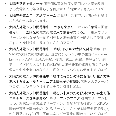
太陽光発電で個人年金
固定価格買取制度を活用した太陽光発電に
よる売電収入で年金暮らしを目指す！「bigfield」さんのブログ
太陽光発電ムラ 連絡フォーム
ご意見、ご要望、お問い合せ等は
こちらからお願いします。
太陽光発電ムラ仲間募集中！ めざせ東京リーマンの千葉週末田舎
暮らし ー太陽光発電の売電収入で別荘が買えるかー
東京でサラ
リーマンをしながら千葉で別荘＆太陽光発電所を購入して優雅に過
ごすことを目指す「りょう」さんのブログ
太陽光発電ムラ仲間募集中！ 和歌山で50kW太陽光発電
和歌山で
50kWの太陽光発電所開設、運営にチャレンジ中の主婦「sunsun-
family」さんが、土地の手配、技術、施工、融資、管理など、副
業・サイドビジネスとして50kWの太陽光発電の運営を考えている
個人や中小企業のみなさんに役立つノウハウをお伝えするブログ
太陽光発電ムラ仲間募集中！地球にも自分の懐にも優しい生き方を
追求する新エネルギーマニア太陽王子の奮闘記
管理人のアメーバ
ブログ。コンテンツは全てコチラに引越し済み。
太陽光発電ムラ仲間募集中！明るい未来のため原発のない再生可能
エネルギーの国を夢見るSUNリーマンのブログ
都内でリーマンし
つつ、週末は千葉茨城でサーフィン、自然を守る投資とし50KW太
陽光発電所を計画中の「SUNリーマン」さんが太陽光発電で儲けな
がら原発いらずの再生可能エネルギー事業に関わっていくブログ